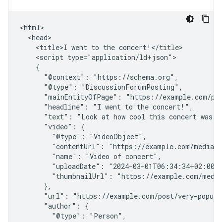
<html>

  <head>

    <title>I went to the concert!</title>

    <script type="application/ld+json">

    {

      "@context": "https://schema.org",

      "@type": "DiscussionForumPosting",

      "mainEntityOfPage": "https://example.com/pos
      "headline": "I went to the concert!",

      "text": "Look at how cool this concert was!",
      "video": {

        "@type": "VideoObject",

        "contentUrl": "https://example.com/media/s
        "name": "Video of concert",

        "uploadDate": "2024-03-01T06:34:34+02:00",
        "thumbnailUrl": "https://example.com/media
      },

      "url": "https://example.com/post/very-popular
      "author": {

        "@type": "Person",
