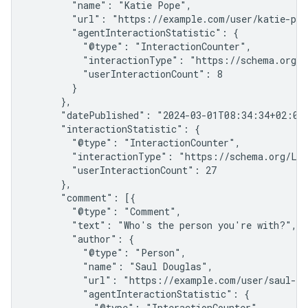
        "name": "Katie Pope",

        "url": "https://example.com/user/katie-pope
        "agentInteractionStatistic": {

          "@type": "InteractionCounter",

          "interactionType": "https://schema.org/Wr
          "userInteractionCount": 8

        }

      },

      "datePublished": "2024-03-01T08:34:34+02:00"
      "interactionStatistic": {

        "@type": "InteractionCounter",

        "interactionType": "https://schema.org/Lik
        "userInteractionCount": 27

      },

      "comment": [{

        "@type": "Comment",

        "text": "Who's the person you're with?",

        "author": {

          "@type": "Person",

          "name": "Saul Douglas",

          "url": "https://example.com/user/saul-dou
          "agentInteractionStatistic": {

            "@type": "InteractionCounter",
