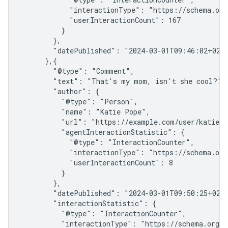
            "interactionType": "https://schema.org/
            "userInteractionCount": 167

          }

        },

        "datePublished": "2024-03-01T09:46:02+02:0
      },{

        "@type": "Comment",

        "text": "That's my mom, isn't she cool?",

        "author": {

          "@type": "Person",

          "name": "Katie Pope",

          "url": "https://example.com/user/katie-po
          "agentInteractionStatistic": {

            "@type": "InteractionCounter",

            "interactionType": "https://schema.org/
            "userInteractionCount": 8

          }

        },

        "datePublished": "2024-03-01T09:50:25+02:0
        "interactionStatistic": {

          "@type": "InteractionCounter",

          "interactionType": "https://schema.org/L