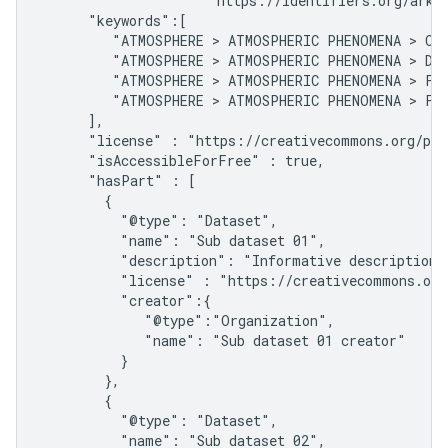
                     "https://identifiers.org/ark:/
      "keywords":[

         "ATMOSPHERE > ATMOSPHERIC PHENOMENA > CYC
         "ATMOSPHERE > ATMOSPHERIC PHENOMENA > DRO
         "ATMOSPHERE > ATMOSPHERIC PHENOMENA > FOG
         "ATMOSPHERE > ATMOSPHERIC PHENOMENA > FRE
      ],

      "license" : "https://creativecommons.org/pub
      "isAccessibleForFree" : true,

      "hasPart" : [

        {

          "@type": "Dataset",

          "name": "Sub dataset 01",

          "description": "Informative description o
          "license" : "https://creativecommons.org
          "creator":{

             "@type":"Organization",

             "name": "Sub dataset 01 creator"

          }

        },

        {

          "@type": "Dataset",

          "name": "Sub dataset 02",
