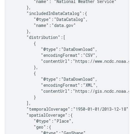
         "name": "National Weather Service"

      },

      "includedInDataCatalog":{

         "@type":"DataCatalog",

         "name":"data.gov"

      },

      "distribution":[

         {

            "@type":"DataDownload",

            "encodingFormat":"CSV",

            "contentUrl":"https://www.ncdc.noaa.gov
         },

         {

            "@type":"DataDownload",

            "encodingFormat":"XML",

            "contentUrl":"https://gis.ncdc.noaa.gov
         }

      ],

      "temporalCoverage":"1950-01-01/2013-12-18",

      "spatialCoverage":{

         "@type":"Place",

         "geo":{

            "@type":"GeoShape",
