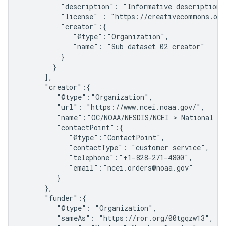
          "description": "Informative description o
          "license" : "https://creativecommons.org
          "creator":{

             "@type":"Organization",

             "name": "Sub dataset 02 creator"

          }

        }

      ],

      "creator":{

         "@type":"Organization",

         "url": "https://www.ncei.noaa.gov/",

         "name":"OC/NOAA/NESDIS/NCEI > National Ce
         "contactPoint":{

            "@type":"ContactPoint",

            "contactType": "customer service",

            "telephone":"+1-828-271-4800",

            "email":"ncei.orders@noaa.gov"

         }

      },

      "funder":{

         "@type": "Organization",

         "sameAs": "https://ror.org/00tgqzw13",
