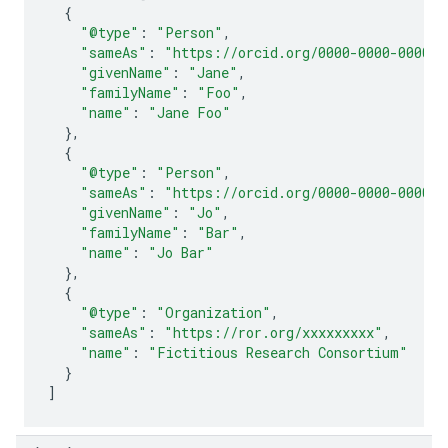
{
"@type"
:
"Person"
,
"sameAs"
:
"https://orcid.org/0000-0000-0000-0
"givenName"
:
"Jane"
,
"familyName"
:
"Foo"
,
"name"
:
"Jane Foo"
},
{
"@type"
:
"Person"
,
"sameAs"
:
"https://orcid.org/0000-0000-0000-0
"givenName"
:
"Jo"
,
"familyName"
:
"Bar"
,
"name"
:
"Jo Bar"
},
{
"@type"
:
"Organization"
,
"sameAs"
:
"https://ror.org/xxxxxxxxx"
,
"name"
:
"Fictitious Research Consortium"
}
]