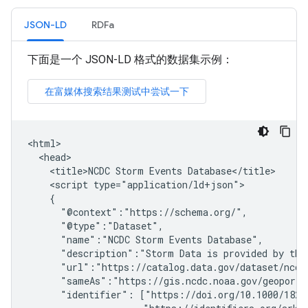
JSON-LD
RDFa
下面是一个 JSON-LD 格式的数据集示例：
<html>

  <head>

    <title>NCDC Storm Events Database</title>

    <script type="application/ld+json">

    {

      "@context":"https://schema.org/",

      "@type":"Dataset",

      "name":"NCDC Storm Events Database",

      "description":"Storm Data is provided by the 
      "url":"https://catalog.data.gov/dataset/ncdc-
      "sameAs":"https://gis.ncdc.noaa.gov/geoporta
      "identifier": ["https://doi.org/10.1000/182",