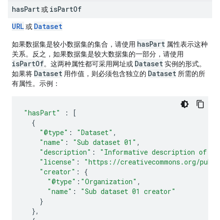
has
Part
is
Part
Of
或
URL
Dataset
或
hasPart
如果数据集是较小数据集的集合，请使用
属性表示这种
关系。反之，如果数据集是较大数据集的一部分，请使用
isPartOf
Dataset
。这两种属性都可采用网址或
实例的形式。
Dataset
Dataset
如果将
用作值，则必须包含独立的
所需的所
有属性。示例：
"hasPart"
:
[
{
"@type"
:
"Dataset"
,
"name"
:
"Sub dataset 01"
,
"description"
:
"Informative description of th
"license"
:
"https://creativecommons.org/publi
"creator"
:
{
"@type"
:
"Organization"
,
"name"
:
"Sub dataset 01 creator"
}
},