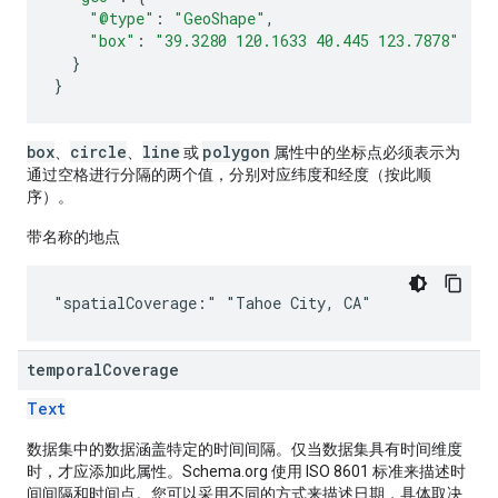
"@type"
:
"GeoShape"
,
"box"
:
"39.3280 120.1633 40.445 123.7878"
}
}
box
circle
line
polygon
、
、
或
属性中的坐标点必须表示为
通过空格进行分隔的两个值，分别对应纬度和经度（按此顺
序）。
带名称的地点
"spatialCoverage:" "Tahoe City, CA"
temporal
Coverage
Text
数据集中的数据涵盖特定的时间间隔。仅当数据集具有时间维度
时，才应添加此属性。Schema.org 使用 ISO 8601 标准来描述时
间间隔和时间点。您可以采用不同的方式来描述日期，具体取决