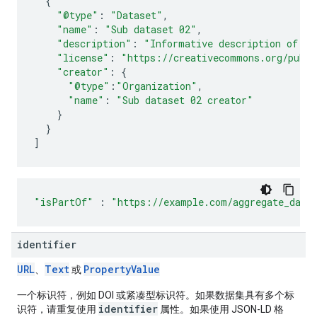
{
"@type"
:
"Dataset"
,
"name"
:
"Sub dataset 02"
,
"description"
:
"Informative description of th
"license"
:
"https://creativecommons.org/publi
"creator"
:
{
"@type"
:
"Organization"
,
"name"
:
"Sub dataset 02 creator"
}
}
]
"isPartOf"
:
"https://example.com/aggregate_data
identifier
URL
Text
Property
Value
、
或
一个标识符，例如 DOI 或紧凑型标识符。如果数据集具有多个标
identifier
识符，请重复使用
属性。如果使用 JSON-LD 格