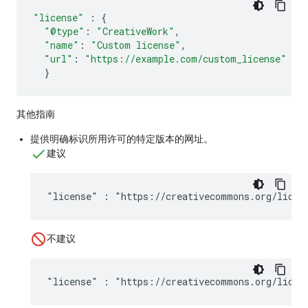
"license"
:
{
"@type"
:
"CreativeWork"
,
"name"
:
"Custom license"
,
"url"
:
"https://example.com/custom_license"
}
其他指南
提供明确标识所用许可的特定版本的网址。
建议
"license" : "https://creativecommons.org/licen
不建议
"license" : "https://creativecommons.org/licen