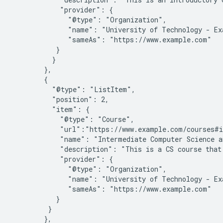
            "provider": {

              "@type": "Organization",

              "name": "University of Technology - Exa
              "sameAs": "https://www.example.com"

           }

          }

        },

        {

          "@type": "ListItem",

          "position": 2,

          "item": {

            "@type": "Course",

            "url":"https://www.example.com/courses#i
            "name": "Intermediate Computer Science a
            "description": "This is a CS course that 
            "provider": {

              "@type": "Organization",

              "name": "University of Technology - Exa
              "sameAs": "https://www.example.com"

           }

         }

        },
