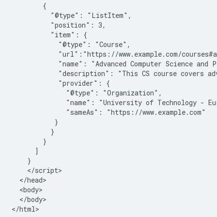
        {

          "@type": "ListItem",

          "position": 3,

          "item": {

            "@type": "Course",

            "url":"https://www.example.com/courses#a
            "name": "Advanced Computer Science and P
            "description": "This CS course covers adv
            "provider": {

              "@type": "Organization",

              "name": "University of Technology - Eur
              "sameAs": "https://www.example.com"

           }

          }

        }

      ]

    }

    </script>

  </head>

  <body>

  </body>

</html>