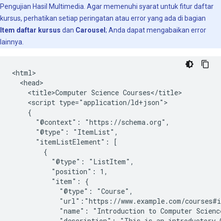
Pengujian Hasil Multimedia. Agar memenuhi syarat untuk fitur daftar
kursus, perhatikan setiap peringatan atau error yang ada di bagian
Item daftar kursus
dan
Carousel
; Anda dapat mengabaikan error
lainnya.
<html>

  <head>

    <title>Computer Science Courses</title>

    <script type="application/ld+json">

    {

      "@context": "https://schema.org",

      "@type": "ItemList",

      "itemListElement": [

        {

          "@type": "ListItem",

          "position": 1,

          "item": {

            "@type": "Course",

            "url":"https://www.example.com/courses#i
            "name": "Introduction to Computer Scienc
            "description": "This is an introductory C