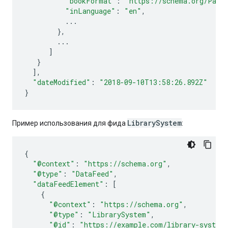
"bookFormat"
:
"https://schema.org/Pape
"inLanguage"
:
"en"
,
...
},
...
]
}
],
"dateModified"
:
"2018-09-10T13:58:26.892Z"
}
LibrarySystem
Пример использования для фида
:
{
"@context"
:
"https://schema.org"
,
"@type"
:
"DataFeed"
,
"dataFeedElement"
:
[
{
"@context"
:
"https://schema.org"
,
"@type"
:
"LibrarySystem"
,
"@id"
:
"https://example.com/library-system