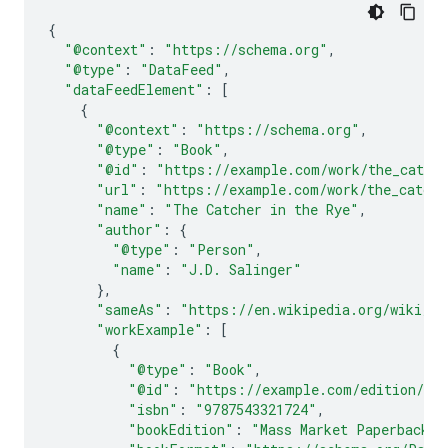
{
"@context"
:
"https://schema.org"
,
"@type"
:
"DataFeed"
,
"dataFeedElement"
:
[
{
"@context"
:
"https://schema.org"
,
"@type"
:
"Book"
,
"@id"
:
"https://example.com/work/the_catche
"url"
:
"https://example.com/work/the_catche
"name"
:
"The Catcher in the Rye"
,
"author"
:
{
"@type"
:
"Person"
,
"name"
:
"J.D. Salinger"
},
"sameAs"
:
"https://en.wikipedia.org/wiki/Th
"workExample"
:
[
{
"@type"
:
"Book"
,
"@id"
:
"https://example.com/edition/the
"isbn"
:
"9787543321724"
,
"bookEdition"
:
"Mass Market Paperback"
,