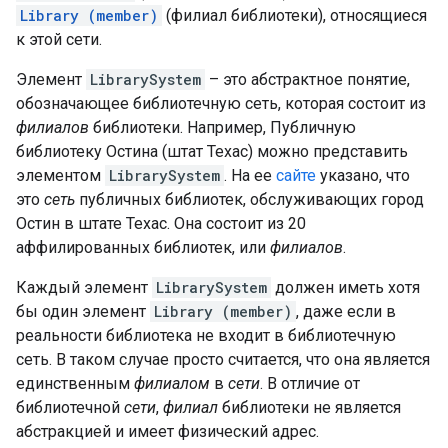
Library (member)
(филиал библиотеки), относящиеся
к этой сети.
Элемент
LibrarySystem
– это абстрактное понятие,
обозначающее библиотечную сеть, которая состоит из
филиалов
библиотеки. Например, Публичную
библиотеку Остина (штат Техас) можно представить
элементом
LibrarySystem
. На ее
сайте
указано, что
это
сеть
публичных библиотек, обслуживающих город
Остин в штате Техас. Она состоит из 20
аффилированных библиотек, или
филиалов
.
Каждый элемент
LibrarySystem
должен иметь хотя
бы один элемент
Library (member)
, даже если в
реальности библиотека не входит в библиотечную
сеть. В таком случае просто считается, что она является
единственным
филиалом
в
сети
. В отличие от
библиотечной
сети
,
филиал
библиотеки не является
абстракцией и имеет физический адрес.