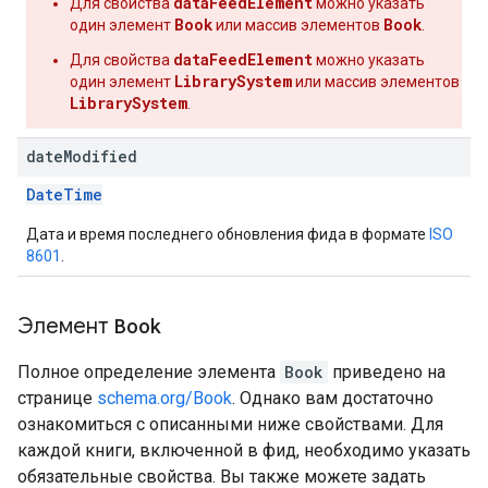
dataFeedElement
Для свойства
можно указать
Book
Book
один элемент
или массив элементов
.
dataFeedElement
Для свойства
можно указать
LibrarySystem
один элемент
или массив элементов
LibrarySystem
.
date
Modified
DateTime
Дата и время последнего обновления фида в формате
ISO
8601
.
Элемент
Book
Полное определение элемента
Book
приведено на
странице
schema.org/Book
. Однако вам достаточно
ознакомиться с описанными ниже свойствами. Для
каждой книги, включенной в фид, необходимо указать
обязательные свойства. Вы также можете задать