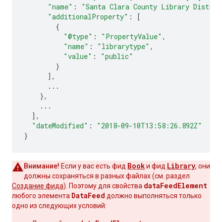
"name"
:
"Santa Clara County Library Distric
"additionalProperty"
:
[
{
"@type"
:
"PropertyValue"
,
"name"
:
"librarytype"
,
"value"
:
"public"
}
],
...
},
...
],
"dateModified"
:
"2018-09-10T13:58:26.892Z"
}
Book
Library
Внимание!
Если у вас есть фид
и фид
, они
должны сохраняться в разных файлах (см. раздел
dataFeedElement
Создание фида
). Поэтому для свойства
DataFeed
любого элемента
должно выполняться только
одно из следующих условий: