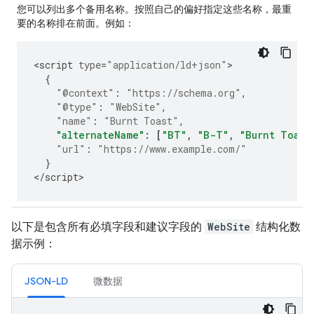
您可以列出多个备用名称。按照自己的偏好指定这些名称，最重
要的名称排在前面。例如：
<
script
type
=
"application/ld+json"
{
"@context"
:
"https://schema.org"
,
"@type"
:
"WebSite"
,
"name"
:
"Burnt Toast"
,
"alternateName"
:
[
"BT"
,
"B-T"
,
"Burnt Toast
"url"
:
"https://www.example.com/"
}
<
/
script
>
以下是包含所有必填字段和建议字段的
WebSite
结构化数
据示例：
JSON-LD
微数据