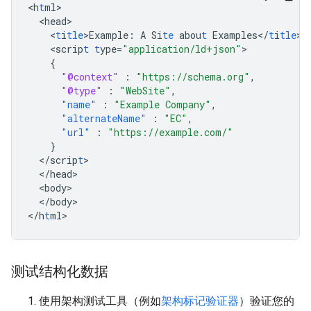
<
h
t
ml
<
head
<
t
i
tle
>
Example
:
A
Si
te
abou
t
Examples</
t
i
tle
<
scrip
t
t
ype=
"application/ld+json"
{
"@context"
:
"https://schema.org"
,
"@type"
:
"WebSite"
,
"name"
:
"Example Company"
,
"alternateName"
:
"EC"
,
"url"
:
"https://example.com/"
}
<
/scrip
t
<
/head
<
body
<
/body
>

<
/h
t
ml
>
测试结构化数据
使用架构测试工具（例如
架构标记验证器
）验证您的