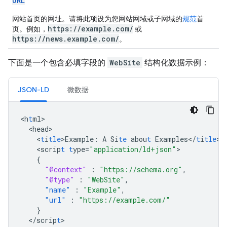
URL
网站首页的网址。请将此项设为您网站网域或子网域的
规范
首
https://example.com/
页。例如，
或
https://news.example.com/
。
下面是一个包含必填字段的
WebSite
结构化数据示例：
JSON-LD
微数据
<
h
t
ml
<
head
<
t
i
tle
>
Example
:
A
Si
te
abou
t
Examples</
t
i
tle
<
scrip
t
t
ype=
"application/ld+json"
{
"@context"
:
"https://schema.org"
,
"@type"
:
"WebSite"
,
"name"
:
"Example"
,
"url"
:
"https://example.com/"
}
<
/scrip
t