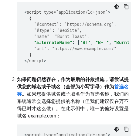
<
script
type
=
"application/ld+json"
{
"@context"
:
"https://schema.org"
,
"@type"
:
"WebSite"
,
"name"
:
"Burnt Toast"
,
"alternateName"
:
[
"BT"
,
"B-T"
,
"Burnt T
"url"
:
"https://www.example.com/"
}
<
/
script
>
如果问题仍然存在，作为最后的补救措施，请尝试提
供您的域名或子域名（全部为小写字母）作为
首选名
称
。
如果您提供域名或子域名作为首选名称，我们的
系统通常会选择您提供的名称（但我们建议仅在万不
得已时才这么做）。在此示例中，唯一的偏好设置是
域名
example.com
：
<
script
type
=
"application/ld+json"