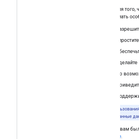
Хотя для того,
принимать осо
Разрешите
Упростите
Обеспечь
Сделайте 
По возмо
Приведи
Поддержи
Для использования
структурированные дан
Чтобы вам был
Console
.