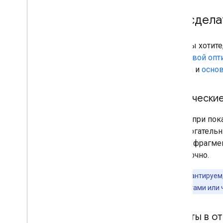
Как сдела
Если вы хотите
поисковой опт
Поиска
и
осно
Технически
Чтобы при пок
вспомогательн
показа фрагме
достаточно.
Мы не гарантируем,
нашими роботами или ч
Советы в о