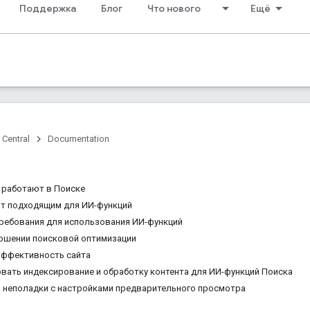
Поддержка
Блог
Что нового
Ещё
 Central
Documentation
 работают в Поиске
йт подходящим для ИИ-функций
требования для использования ИИ-функций
ошении поисковой оптимизации
эффективность сайта
вать индексирование и обработку контента для ИИ-функций Поиска
ь неполадки с настройками предварительного просмотра