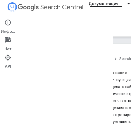
Документация
Search Central
Documentation
Информация
Введение
Чат
Главное о Поиске
Главная
Search
API
Основы поисковой
оптимизации
Содержание
Как ИИ-функции
Сканирование и
Как сделать са
индексирование
Технические 
Советы в отн
Ранжирование и вид ресурса в
Как оценивать 
поиске
Как контролиро
Обзор
Как устранят
ИИ-функции
Даты публикации