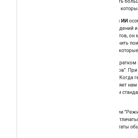
получить боль
Веб-истории
сайтов, которы
Программа раннего доступа
Режим ИИ
осо
Мониторинг и отладка
рассуждений и
вариантов, он
Рекомендации для сайтов
выполнить пои
сайты, которые
Как в кратком
запросов". Пр
темам. Когда 
позволяет нам
чем при станда
теме.
Функции "Режи
будут отличать
результаты обы