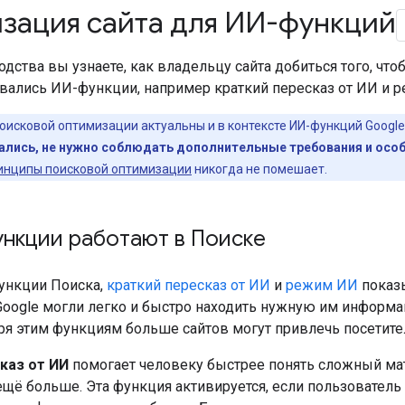
зация сайта для ИИ-функций
одства вы узнаете, как владельцу сайта добиться того, что
овались ИИ-функции, например краткий пересказ от ИИ и 
исковой оптимизации актуальны и в контексте ИИ-функций Google П
ались, не нужно соблюдать дополнительные требования и осо
инципы поисковой оптимизации
никогда не помешает.
ункции работают в Поиске
функции Поиска,
краткий пересказ от ИИ
и
режим ИИ
показы
oogle могли легко и быстро находить нужную им информац
ря этим функциям больше сайтов могут привлечь посетите
каз от ИИ
помогает человеку быстрее понять сложный мат
ещё больше. Эта функция активируется, если пользователь