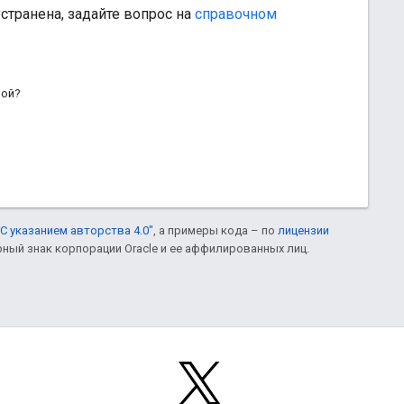
транена, задайте вопрос на
справочном
ной?
С указанием авторства 4.0"
, а примеры кода – по
лицензии
рный знак корпорации Oracle и ее аффилированных лиц.