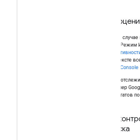
Как оцени
Как и в случае
ИИ" и "Режим 
эффективност
в контексте вс
Search Console
Чтобы отслежи
например Goog
результатов п
Как контр
Поиска