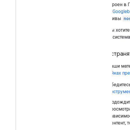
ИИ встроен в П
роботу
Googleb
директивы
no
Если вы хотите
других система
Как устран
Если ваши мат
настройках пр
Убедитесь
инструме
Подождит
просмотра
зависимос
контент, 