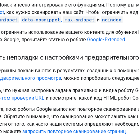
оиск и тесно интегрирован с его функциями. Поэтому вы 
ot
, как нужно сканировать ваш сайт. Чтобы ограничить вид
snippet
,
data-nosnippet
,
max-snippet
и
noindex
.
 ограничить использование вашего контента для обучения
х Google, прочитайте статью о роботе
Google-Extended
.
ять неполадки с настройками предварительног
ериалы показываются в результатах, созданных с помощью
едварительного просмотра
, можно попробовать следующие
, что нужная настройка задана правильно и видна роботу G
нтом проверки URL
и посмотрите, какой код HTML робот Go
е, пока роботы Google выполнят повторное сканирование 
. Обратите внимание, что сканирование может занять как н
ти от того, как часто наши системы определяют необходи
то можете
запросить повторное сканирование страниц
.