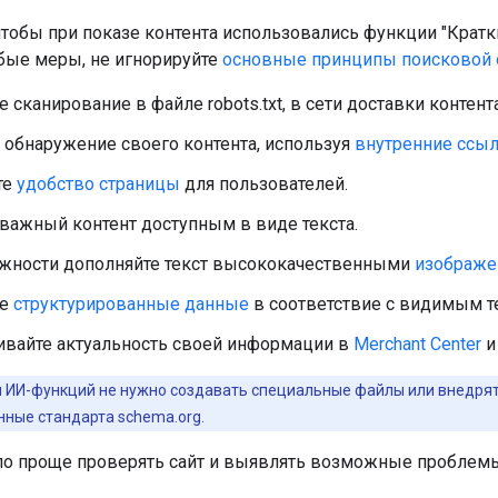
 чтобы при показе контента использовались функции "Кратк
бые меры, не игнорируйте
основные принципы поисковой 
 сканирование в файле robots.txt, в сети доставки контента
 обнаружение своего контента, используя
внутренние ссы
те
удобство страницы
для пользователей.
важный контент доступным в виде текста.
жности дополняйте текст высококачественными
изображе
те
структурированные данные
в соответствие с видимым те
вайте актуальность своей информации в
Merchant Center
 ИИ-функций не нужно создавать специальные файлы или внедрят
ные стандарта schema.org.
о проще проверять сайт и выявлять возможные проблемы