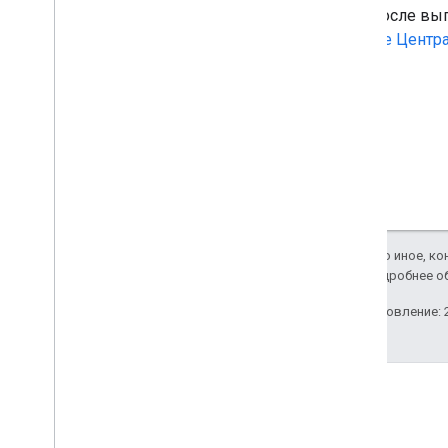
Если после вы
форуме Центра
Если не указано иное, к
Apache 2.0
. Подробнее о
Последнее обновление: 2