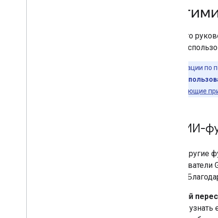
Оптими
Значки сайта
Выделенные описания
Гибкий выборочный доступ
Из этого руков
Рекомендации Google
сайта использ
Изображения
Рекомендации по по
Местные возможности
Чтобы они использов
Работа страниц
основополагающие пр
Предпочитаемые источники
Системы ранжирования
Изменения в ранжировании
Как ИИ-ф
Названия сайтов
Дополнительные ссылки
Фрагменты
Как и другие 
Структурированные данные
пользователи G
Ссылки-заголовки
ранее. Благода
Функции перевода
Краткий перес
Видео
можно узнать 
Галерея визуальных элементов