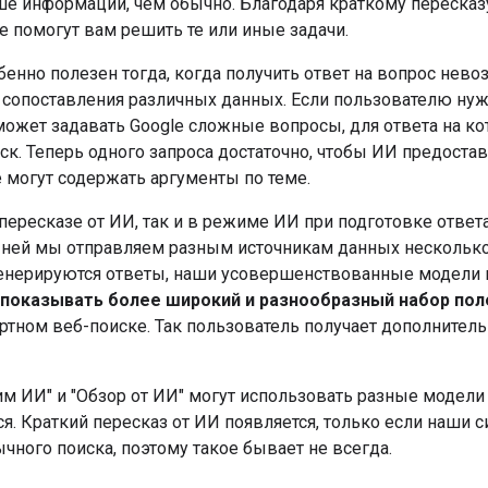
ше информации, чем обычно. Благодаря краткому переск
е помогут вам решить те или иные задачи.
бенно полезен тогда, когда получить ответ на вопрос нев
 сопоставления различных данных. Если пользователю нуж
 может задавать Google сложные вопросы, для ответа на к
ск. Теперь одного запроса достаточно, чтобы ИИ предост
 могут содержать аргументы по теме.
 пересказе от ИИ, так и в режиме ИИ при подготовке отве
и ней мы отправляем разным источникам данных несколь
генерируются ответы, наши усовершенствованные модели н
показывать более широкий и разнообразный набор по
ртном веб-поиске. Так пользователь получает дополнител
м ИИ" и "Обзор от ИИ" могут использовать разные модели 
ся. Краткий пересказ от ИИ появляется, только если наши
чного поиска, поэтому такое бывает не всегда.