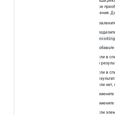
Если ваша рекл
перевода в результатах
обратное прео
поиска
объявления. Дл
Видео
Галерея визуальных элементов
Извлеките
Веб-истории
Разделит
Программа раннего доступа
encoding
Мониторинг и отладка
Добавьте
Если в с
Рекомендации для сайтов
из резуль
Если в с
результат
Если нет,
Замените
Замените
Если эле