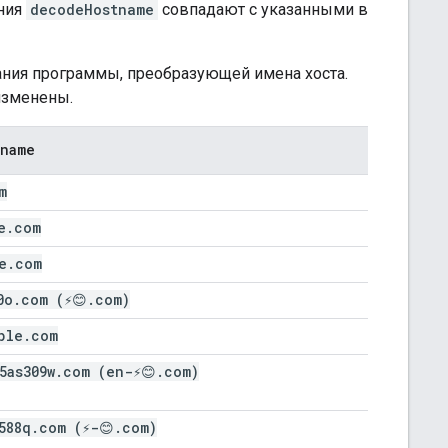
ния
decodeHostname
совпадают с указанными в
вания программы, преобразующей имена хоста.
изменены.
tname
m
e
.
com
e
.
com
0o
.
com (⚡😊
.
com)
ple
.
com
5as309w
.
com (en-⚡😊
.
com)
588q
.
com (⚡-😊
.
com)