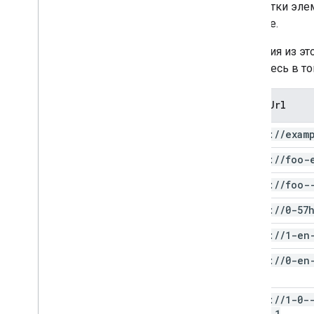
обработки эл
таблице.
Значения из э
Убедитесь в то
proxy
Url
https:
/
/
exam
https:
/
/
foo-
https:
/
/
foo-
https:
/
/
0-57
https:
/
/
1-en
https:
/
/
0-en
enc=0
https:
/
/
1-0-
enc=0
,
1