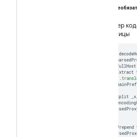
Необязат
Пример код
страницы
function
decodeH
const
parsedPr
const
fullHost
//
1.
Extract
".transl
let
domainPref
//
2.
Split
_x
const
encoding
parsedProx
[];
//
3.
Prepend
if
(
parsedProx