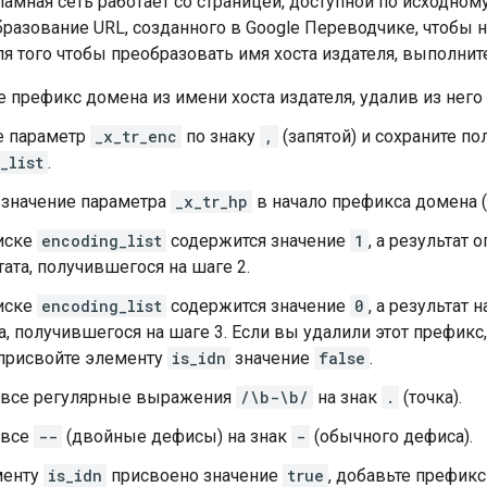
амная сеть работает со страницей, доступной по исходном
бразование URL, созданного в Google Переводчике, чтобы
я того чтобы преобразовать имя хоста издателя, выполни
 префикс домена из имени хоста издателя, удалив из нег
е параметр
_x_tr_enc
по знаку
,
(запятой) и сохраните п
_list
.
 значение параметра
_x_tr_hp
в начало префикса домена (е
писке
encoding_list
содержится значение
1
, а результат 
тата, получившегося на шаге 2.
писке
encoding_list
содержится значение
0
, а результат 
а, получившегося на шаге 3. Если вы удалили этот префик
 присвойте элементу
is_idn
значение
false
.
 все регулярные выражения
/\b-\b/
на знак
.
(точка).
 все
--
(двойные дефисы) на знак
-
(обычного дефиса).
менту
is_idn
присвоено значение
true
, добавьте префик