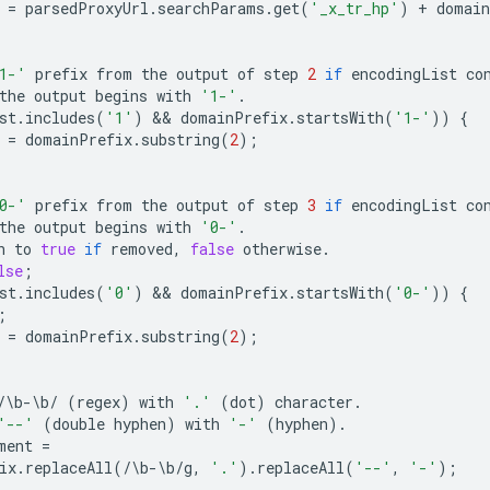
=
parsedProxyUrl
.
searchParams
.
get
(
'_x_tr_hp'
)
+
domain
1-'
prefix
from
the
output
of
step
2
if
encodingList
co
the
output
begins
with
'1-'
.
st
.
includes
(
'1'
)
 && 
domainPrefix
.
startsWith
(
'1-'
))
{
=
domainPrefix
.
substring
(
2
);
0-'
prefix
from
the
output
of
step
3
if
encodingList
co
the
output
begins
with
'0-'
.
n
to
true
if
removed
,
false
otherwise
.
lse
;
st
.
includes
(
'0'
)
 && 
domainPrefix
.
startsWith
(
'0-'
))
{
;
=
domainPrefix
.
substring
(
2
);
/
\
b
-
\
b
/
(
regex
)
with
'.'
(
dot
)
character
.
'--'
(
double
hyphen
)
with
'-'
(
hyphen
)
.
ment
=
ix
.
replaceAll
(
/
\
b
-
\
b
/
g
,
'.'
)
.
replaceAll
(
'--'
,
'-'
);