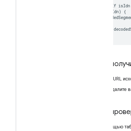
//
8.
If
isIdn
if
(
isIdn
)
{
decodedSegme
}
return
decoded
}
Как получ
В URL исх
Удалите 
Как прове
С помощью таб