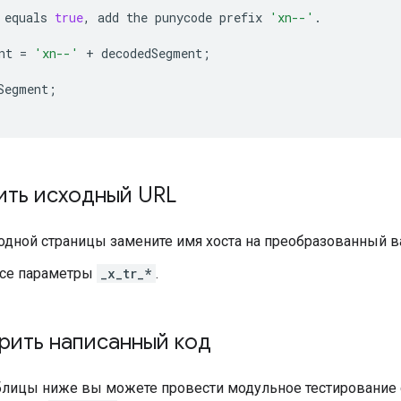
equals
true
,
add
the
punycode
prefix
'xn--'
.
nt
=
'xn--'
+
decodedSegment
;
Segment
;
ить исходный URL
одной страницы замените имя хоста на преобразованный в
все параметры
_x_tr_*
.
рить написанный код
лицы ниже вы можете провести модульное тестирование сво