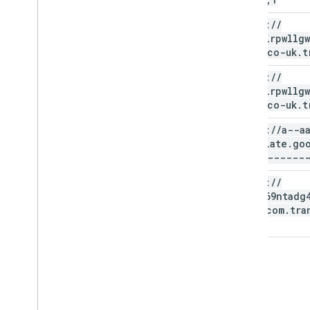
https:
/
/
lanfairpwllg
goch-co-uk
.
t
https:
/
/
lanfairpwllg
goch-co-uk
.
t
https:
/
/
a--aa
translate
.
go
-----------
https:
/
/
g5h3969ntadg4
dg5b-com
.
tra