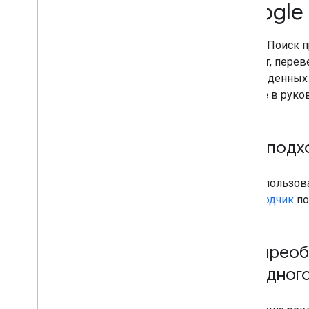
Google
Значки сайта
Выделенные описания
Google Поиск 
Гибкий выборочный доступ
контент, перев
Рекомендации Google
переведенных с
Изображения
читайте в руко
Местные возможности
Работа страниц
Предпочитаемые источники
Наш подх
Системы ранжирования
Изменения в ранжировании
Названия сайтов
Когда пользова
Дополнительные ссылки
Переводчик
по
Фрагменты
Структурированные данные
Ссылки-заголовки
Как преоб
Функции перевода
исходног
Переведенные результаты
поиска
Рекламные сети и функции