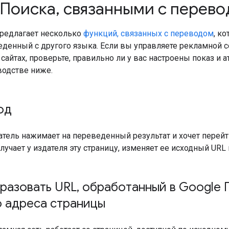
 Поиска
,
связанными с перев
предлагает несколько
функций, связанных с переводом
, к
еденный с другого языка. Если вы управляете рекламной с
айтах, проверьте, правильно ли у вас настроены показ и ат
водстве ниже.
од
тель нажимает на переведенный результат и хочет перейт
лучает у издателя эту страницу, изменяет ее исходный URL
разовать URL
,
обработанный в Google 
о адреса страницы