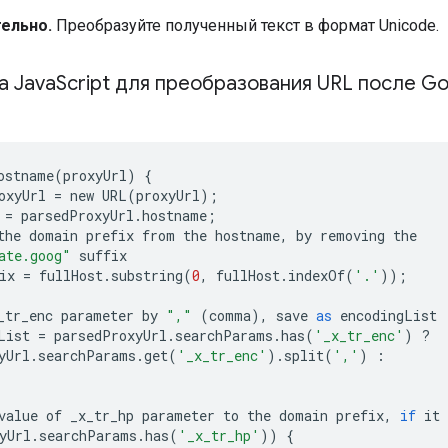
ельно.
Преобразуйте полученный текст в формат Unicode.
а Java
Script для преобразования URL после G
ostname
(
proxyUrl
)
{
oxyUrl
=
new
URL
(
proxyUrl
);
=
parsedProxyUrl
.
hostname
;
the
domain
prefix
from
the
hostname
,
by
removing
the
ate.goog"
suffix
ix
=
fullHost
.
substring
(
0
,
fullHost
.
indexOf
(
'.'
));
_tr_enc
parameter
by
","
(
comma
),
save
as
encodingList
List
=
parsedProxyUrl
.
searchParams
.
has
(
'_x_tr_enc'
)
?
yUrl
.
searchParams
.
get
(
'_x_tr_enc'
)
.
split
(
','
)
:
value
of
_x_tr_hp
parameter
to
the
domain
prefix
,
if
it
yUrl
.
searchParams
.
has
(
'_x_tr_hp'
))
{