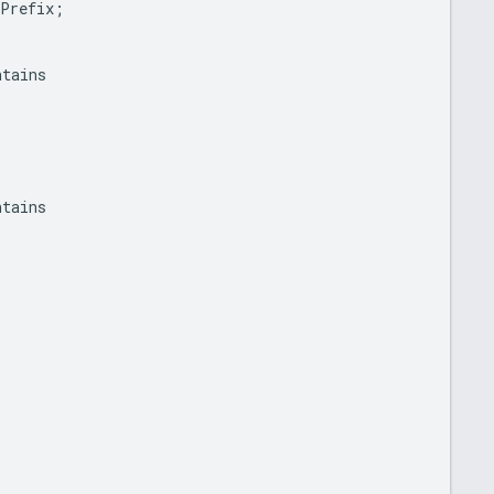
Prefix
;
ntains
ntains