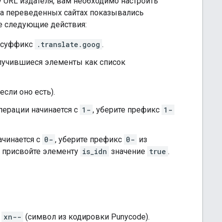
у URL издателя, вам необходимо настроить
 на переведенных сайтах показывались
те следующие действия:
о суффикс
.translate.goog
.
олучившиеся элементы как список
сли оно есть).
операции начинается с
1-
, уберите префикс
1-
начинается с
0-
, уберите префикс
0-
из
с, присвойте элементу
is_idn
значение
true
.
с
xn--
(символ из кодировки Punycode).