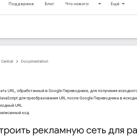
Поддержка
Блог
Что нового
Ещё
 Central
Documentation
ать URL, обработанный в Google Переводчике, для получения исходног
JavaScript для преобразования URL после Google Переводчика в исход
сходный URL
написанный код
троить рекламную сеть для р