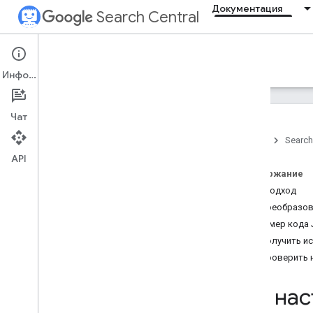
Документация
Search Central
Documentation
Информация
Введение
Чат
Главное о Поиске
Главная
Search
API
Основы поисковой
оптимизации
Содержание
Наш подход
Сканирование и
Как преобразов
индексирование
Пример кода 
Как получить и
Ранжирование и вид ресурса в
Как проверить 
поиске
Обзор
Как нас
ИИ-функции
Даты публикации