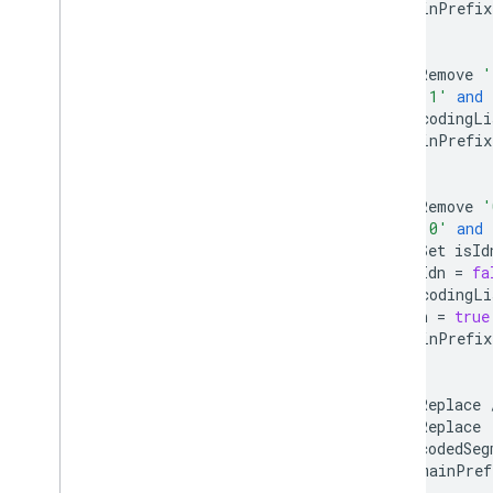
domainPrefix
}
//
4.
Remove
'
//
'1'
and
if
(
encodingLi
domainPrefix
}
//
5.
Remove
'
//
'0'
and
//
Set
isId
let
isIdn
=
fa
if
(
encodingLi
isIdn
=
true
domainPrefix
}
//
6.
Replace
//
7.
Replace
let
decodedSeg
domainPref