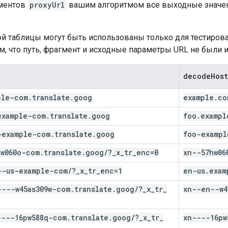
ементов
proxyUrl
вашим алгоритмом все выходные значе
той таблицы могут быть использованы только для тестиро
м, что путь, фрагмент и исходные параметры URL не были 
decode
Hos
ple-com
.
translate
.
goog
example
.
co
example-com
.
translate
.
goog
foo
.
exampl
-example-com
.
translate
.
goog
foo-exampl
hw060o-com
.
translate
.
goog
/
?
_
x
_
tr
_
enc=0
xn--57hw06
--us-example-com
/
?
_
x
_
tr
_
enc=1
en-us
.
exam
----w45as309w-com
.
translate
.
goog
/
?
_
x
_
tr
_
xn--en--w4
----16pw588q-com
.
translate
.
goog
/
?
_
x
_
tr
_
xn----16pw