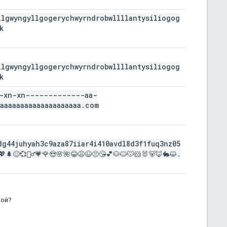
llgwyngyllgogerychwyrndrobwllllantysiliogog
k
llgwyngyllgogerychwyrndrobwllllantysiliogog
k
-xn-xn-------------aa-
aaaaaaaaaaaaaaaaaaaa
.
com
dg44juhyah3c9aza87iiar4i410avdl8d3f1fuq3nz05
🌲😊💞🤷‍♂️💗🌹😍🌸🌺😂😩😉😒😘💕🐶🐱🐭🐹🐰🐻🦊🐇😺
.
ной?