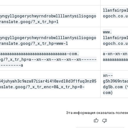
llanfairpw
wyngyllgogerychwyrndrobwllllantysiliogogo
ogoch
.
co
.
u
ranslate
.
goog
/
?
_
x
_
tr
_
hp=l
www
.
wyngyllgogerychwyrndrobwllllantysiliogogo
llanfairpw
ranslate
.
goog
/
?
_
x
_
tr
_
hp=www-l
ogoch
.
co
.
u
aaaaaaaaaaaaaaaaaaaaaaaaaaaaa-com
.
a-xn-xn-xn
og
/
?
_
x
_
tr
_
hp=a--xn--xn--xn--xn--xn------
aaaaaaaaaaa
---------a
xn--
4juhyah3c9aza87iiar4i410avdl8d3f1fuq3nz05
g5h3969nta
nslate
.
goog
/
?
_
x
_
tr
_
enc=0&
_
x
_
tr
_
hp=0-
dg5b
.
com (
com)
Эта информация оказалась полез