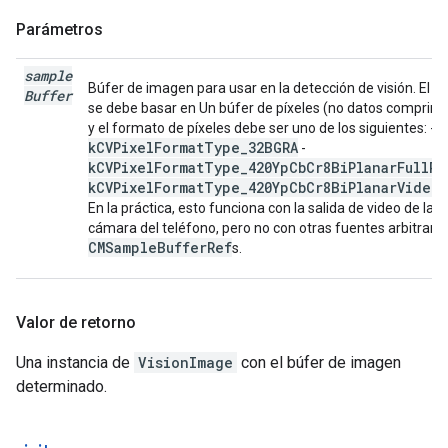
Parámetros
sample
Búfer de imagen para usar en la detección de visión. El b
Buffer
se debe basar en Un búfer de píxeles (no datos comprimi
y el formato de píxeles debe ser uno de los siguientes: -
kCVPixelFormatType_32BGRA
-
kCVPixelFormatType_420YpCbCr8BiPlanarFullRa
kCVPixelFormatType_420YpCbCr8BiPlanarVideo
En la práctica, esto funciona con la salida de video de la
cámara del teléfono, pero no con otras fuentes arbitraria
CMSampleBufferRef
s.
Valor de retorno
Una instancia de
VisionImage
con el búfer de imagen
determinado.