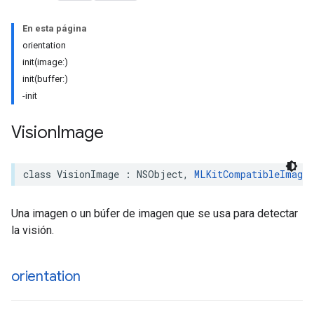
En esta página
orientation
init(image:)
init(buffer:)
-init
Vision
Image
class
VisionImage
:
NSObject
,
MLKitCompatibleImage
Una imagen o un búfer de imagen que se usa para detectar
la visión.
orientation