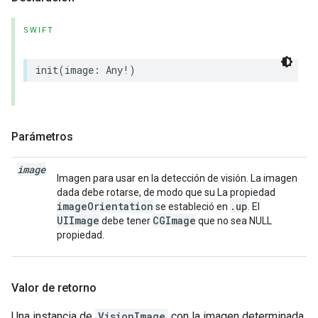
SWIFT
init
(
image
:
Any
!
)
Parámetros
image
Imagen para usar en la detección de visión. La imagen
dada debe rotarse, de modo que su La propiedad
imageOrientation
.up
se estableció en
. El
UIImage
CGImage
debe tener
que no sea NULL
propiedad.
Valor de retorno
Una instancia de
VisionImage
con la imagen determinada.