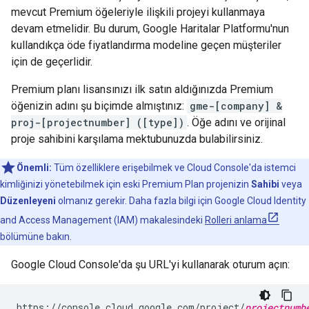
mevcut Premium öğeleriyle ilişkili projeyi kullanmaya
devam etmelidir. Bu durum, Google Haritalar Platformu'nun
kullandıkça öde fiyatlandırma modeline geçen müşteriler
için de geçerlidir.
Premium planı lisansınızı ilk satın aldığınızda Premium
öğenizin adını şu biçimde almıştınız:
gme-[company] &
proj-[projectnumber] ([type])
. Öğe adını ve orijinal
proje sahibini karşılama mektubunuzda bulabilirsiniz.
Önemli:
Tüm özelliklere erişebilmek ve Cloud Console'da istemci
kimliğinizi yönetebilmek için eski Premium Plan projenizin
Sahibi
veya
Düzenleyeni
olmanız gerekir. Daha fazla bilgi için Google Cloud Identity
and Access Management (IAM) makalesindeki
Rolleri anlama
bölümüne bakın.
Google Cloud Console'da şu URL'yi kullanarak oturum açın:
https://console.cloud.google.com/project/
projectnumb