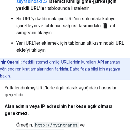
sayfasındaki
İstemci Kimliği gme-[şirket]için
yetkili URL'ler
tablosunda listelenir.
Bir URL'yi kaldırmak için URL'nin solundaki kutuyu
delete
işaretleyin ve tablonun sağ üst kısmındaki
sil
simgesini tıklayın.
Yeni URL'ler eklemek için tablonun alt kısmındaki
URL
ekle
'yi tıklayın.
Önemli:
Yetkili istemci kimliği URL'lerinin kuralları, API anahtarı
yönlendiren kısıtlamalarından farklıdır. Daha fazla bilgi için aşağıya
bakın.
Yetkilendirilmiş URL'lerle ilgili olarak aşağıdaki hususlar
geçerlidir:
Alan adının veya IP adresinin herkese açık olması
gerekmez.
Örneğin,
http://myintranet
ve