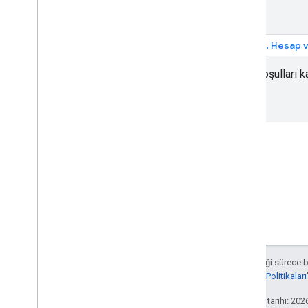
Web Hizmetleri
En İyi Uygulamalar
1. Hesap 
Ön koşulları k
Aksi belirtilmediği sürece 
Developers Site Politikaları
Son güncelleme tarihi: 202