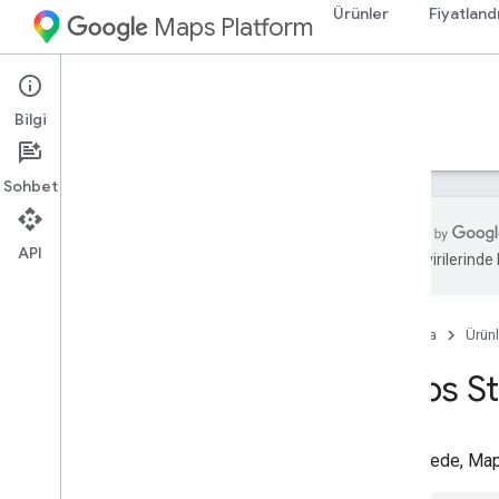
Ürünler
Fiyatland
Maps Platform
Web
Maps Static API
Bilgi
Rehberler
Kaynaklar
Sohbet
API
zeka çevirilerinde h
Maps Static API
Genel bakış
Ana Sayfa
Ürünl
Başlarken
Maps St
Kurulum
Maps Static API'yi ayarlama
Dijital İmza kullanma
Bu belgede, Maps
Haritaları özelleştirme