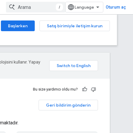
/
Oturum aç
Başlarken
Satış birimiyle iletişim kurun
lojisini kullanır. Yapay
Bu size yardımcı oldu mu?
Geri bildirim gönderin
maktadır.