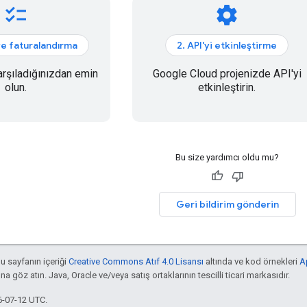
checklist
settings
ve faturalandırma
2. API'yi etkinleştirme
arşıladığınızdan emin
Google Cloud projenizde API'yi
olun.
etkinleştirin.
Bu size yardımcı oldu mu?
Geri bildirim gönderin
bu sayfanın içeriği
Creative Commons Atıf 4.0 Lisansı
altında ve kod örnekleri
A
'na göz atın. Java, Oracle ve/veya satış ortaklarının tescilli ticari markasıdır.
6-07-12 UTC.