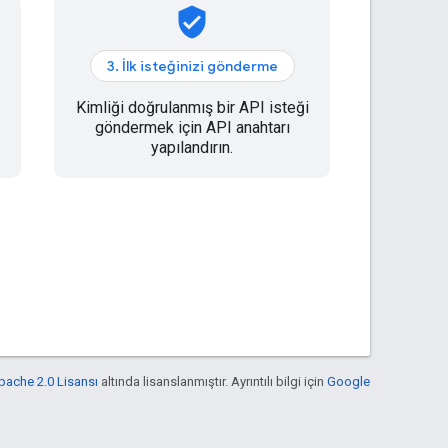
verified_user
3. İlk isteğinizi gönderme
Kimliği doğrulanmış bir API isteği
göndermek için API anahtarı
yapılandırın.
pache 2.0 Lisansı
altında lisanslanmıştır. Ayrıntılı bilgi için
Google