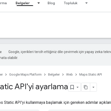
ırma
Belgeler
Blog
Topluluk
Google, içerikleri tercih ettiğiniz dile çevirmek için yapay zeka tekno
ata olabilir.
er
Google Maps Platform
Belgeler
Web
Maps Static API
atic API'yi ayarlama
 Static API'yi kullanmaya başlamak için gereken adımlar açıklan