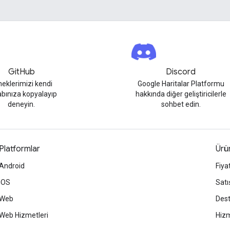
GitHub
Discord
neklerimizi kendi
Google Haritalar Platformu
bınıza kopyalayıp
hakkında diğer geliştiricilerle
deneyin.
sohbet edin.
Platformlar
Ürün
Android
Fiya
iOS
Satı
Web
Des
Web Hizmetleri
Hizm