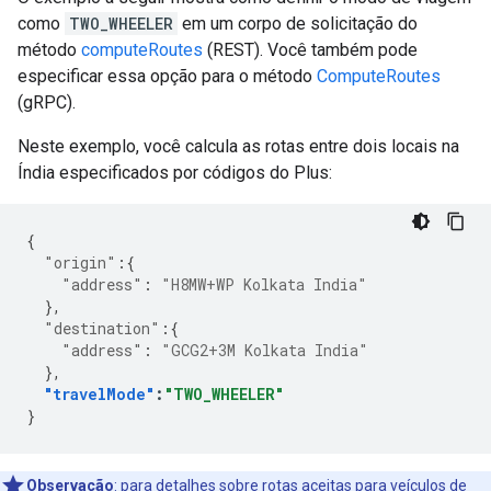
como
TWO_WHEELER
em um corpo de solicitação do
método
computeRoutes
(REST). Você também pode
especificar essa opção para o método
ComputeRoutes
(gRPC).
Neste exemplo, você calcula as rotas entre dois locais na
Índia especificados por códigos do Plus:
{
"origin"
:{
"address"
:
"H8MW+WP Kolkata India"
},
"destination"
:{
"address"
:
"GCG2+3M Kolkata India"
},
"travelMode"
:
"TWO_WHEELER"
}
Observação
:
para detalhes sobre rotas aceitas para veículos de