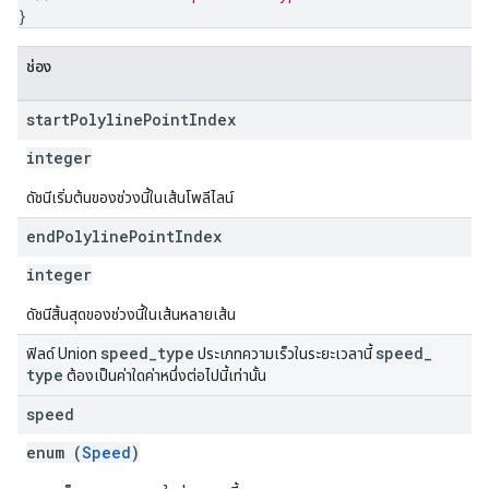
}
ช่อง
start
Polyline
Point
Index
integer
ดัชนีเริ่มต้นของช่วงนี้ในเส้นโพลีไลน์
end
Polyline
Point
Index
integer
ดัชนีสิ้นสุดของช่วงนี้ในเส้นหลายเส้น
speed
_
type
speed
_
ฟิลด์ Union
ประเภทความเร็วในระยะเวลานี้
type
ต้องเป็นค่าใดค่าหนึ่งต่อไปนี้เท่านั้น
speed
enum (
Speed
)