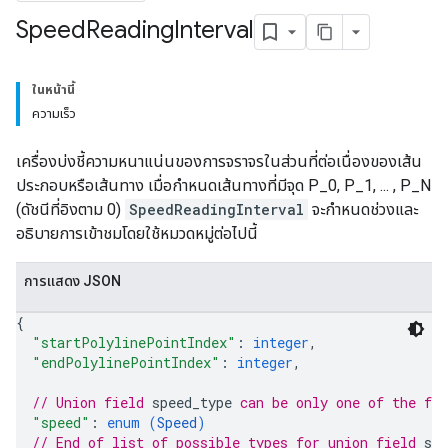
Speed
Reading
Interval
ในหน้านี้
ความเร็ว
เครื่องบ่งชี้ความหนาแน่นของการจราจรในส่วนที่ต่อเนื่องของเส้น
ประกอบหรือเส้นทาง เมื่อกำหนดเส้นทางที่มีจุด P_0, P_1, ... , P_N
(ดัชนีที่อิงตาม 0)
SpeedReadingInterval
จะกำหนดช่วงและ
อธิบายการเข้าชมโดยใช้หมวดหมู่ต่อไปนี้
การแสดง JSON
{
"startPolylinePointIndex"
: 
integer
,
"endPolylinePointIndex"
: 
integer
,
// Union field 
speed_type
 can be only one of the fo
"speed"
: 
enum (
Speed
)
// End of list of possible types for union field 
spe