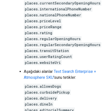
places.currentSecondaryOpeningHours
places.internationalPhoneNumber
places.nationalPhoneNumber
places.priceLevel
places.priceRange
places.rating
places.regularOpeningHours
places.regularSecondaryOpeningHours
places.transitStation
places.userRatingCount
places.websiteUri
Aşağıdaki alanlar
Text Search Enterprise +
Atmosphere SKU
'sunu tetikler:
places.allowsDogs
places.curbsidePickup
places.delivery
places.dineIn
places.editorialSummary