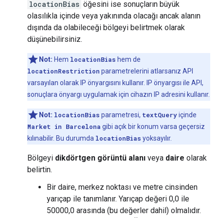
locationBias
öğesini ise sonuçların büyük
olasılıkla içinde veya yakınında olacağı ancak alanın
dışında da olabileceği bölgeyi belirtmek olarak
düşünebilirsiniz.
Not:
Hem
locationBias
hem de
locationRestriction
parametrelerini atlarsanız API
varsayılan olarak IP önyargısını kullanır. IP önyargısı ile API,
sonuçlara önyargı uygulamak için cihazın IP adresini kullanır.
Not:
locationBias
parametresi,
textQuery
içinde
Market in Barcelona
gibi açık bir konum varsa geçersiz
kılınabilir. Bu durumda
locationBias
yoksayılır.
Bölgeyi
dikdörtgen görüntü alanı
veya
daire
olarak
belirtin.
Bir daire, merkez noktası ve metre cinsinden
yarıçap ile tanımlanır. Yarıçap değeri 0,0 ile
50000,0 arasında (bu değerler dahil) olmalıdır.