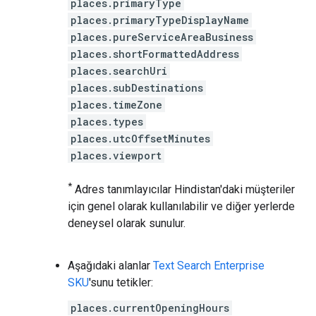
places.primaryType
places.primaryTypeDisplayName
places.pureServiceAreaBusiness
places.shortFormattedAddress
places.searchUri
places.subDestinations
places.timeZone
places.types
places.utcOffsetMinutes
places.viewport
*
Adres tanımlayıcılar Hindistan'daki müşteriler
için genel olarak kullanılabilir ve diğer yerlerde
deneysel olarak sunulur.
Aşağıdaki alanlar
Text Search Enterprise
SKU
'sunu tetikler:
places.currentOpeningHours