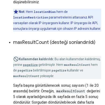
düşünebilirsiniz.
Not:
Hem
locationBias
hem de
locationRestriction
parametrelerini atlarsanız API
varsayılan olarak IP önyargısını kullanır. IP önyargısı ile API,
sonuçlara önyargı uygulamak için cihazın IP adresini kullanır.
max
Result
Count (desteği sonlandırıldı)
Kullanımdan kaldırıldı:
Bu alan kullanımdan kaldırılmış,
yerine
pageSize
getirilmiştir. Hem
maxResultCount
hem
de
pageSize
belirtilmişse
pageSize
kullanılır ve
maxResultCount
yoksayılır.
Sayfa başına görüntülenecek sonuç sayısını (1 ile 20
arasında) belirtir. Örneğin,
maxResultCount
değerini
5 olarak ayarladığınızda ilk sayfada en fazla 5 sonuç
döndürülür. Sorgudan döndürülebilecek daha fazla