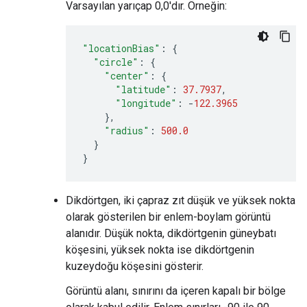
Varsayılan yarıçap 0,0'dır. Örneğin:
"locationBias"
:
{
"circle"
:
{
"center"
:
{
"latitude"
:
37.7937
,
"longitude"
:
-
122.3965
},
"radius"
:
500.0
}
}
Dikdörtgen, iki çapraz zıt düşük ve yüksek nokta
olarak gösterilen bir enlem-boylam görüntü
alanıdır. Düşük nokta, dikdörtgenin güneybatı
köşesini, yüksek nokta ise dikdörtgenin
kuzeydoğu köşesini gösterir.
Görüntü alanı, sınırını da içeren kapalı bir bölge