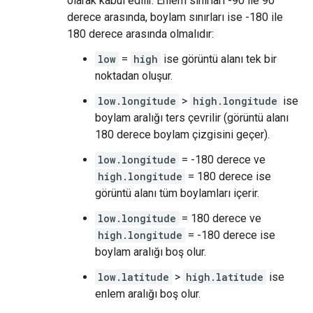
olarak kabul edilir. Enlem sınırları -90 ile 90
derece arasında, boylam sınırları ise -180 ile
180 derece arasında olmalıdır:
low
=
high
ise görüntü alanı tek bir
noktadan oluşur.
low.longitude
>
high.longitude
ise
boylam aralığı ters çevrilir (görüntü alanı
180 derece boylam çizgisini geçer).
low.longitude
= -180 derece ve
high.longitude
= 180 derece ise
görüntü alanı tüm boylamları içerir.
low.longitude
= 180 derece ve
high.longitude
= -180 derece ise
boylam aralığı boş olur.
low.latitude
>
high.latitude
ise
enlem aralığı boş olur.