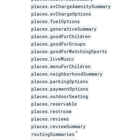
places.evChargeAmenitySummary
places.evChargeOptions
places.fuelOptions
places.generativeSummary
places.goodForChildren
places.goodForGroups
places.goodForWatchingSports
places.liveMusic
places.menuForChildren
places.neighborhoodSummary
places.parkingOptions
places.paymentOptions
places.outdoorSeating
places.reservable
places.restroom
places.reviews
places.reviewSummary
*
routingSummaries