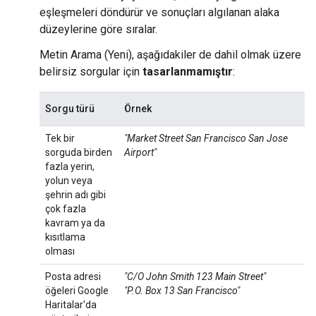
eşleşmeleri döndürür ve sonuçları algılanan alaka
düzeylerine göre sıralar.
Metin Arama (Yeni), aşağıdakiler de dahil olmak üzere
belirsiz sorgular için
tasarlanmamıştır
:
Sorgu türü
Örnek
Tek bir
"Market Street San Francisco San Jose
sorguda birden
Airport"
fazla yerin,
yolun veya
şehrin adı gibi
çok fazla
kavram ya da
kısıtlama
olması
Posta adresi
"C/O John Smith 123 Main Street"
öğeleri Google
"P.O. Box 13 San Francisco"
Haritalar'da