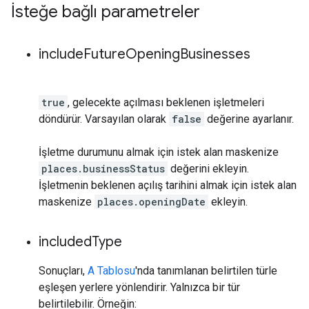
İsteğe bağlı parametreler
include
Future
Opening
Businesses
true
, gelecekte açılması beklenen işletmeleri
döndürür. Varsayılan olarak
false
değerine ayarlanır.
İşletme durumunu almak için istek alan maskenize
places.businessStatus
değerini ekleyin.
İşletmenin beklenen açılış tarihini almak için istek alan
maskenize
places.openingDate
ekleyin.
included
Type
Sonuçları,
A Tablosu
'nda tanımlanan belirtilen türle
eşleşen yerlere yönlendirir. Yalnızca bir tür
belirtilebilir. Örneğin: