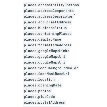
places.accessibilityOptions
places.addressComponents
*
places.addressDescriptor
places.adrFormatAddress
places.businessStatus
places.containingPlaces
places.displayName
places.formattedAddress
places.googleMapsLinks
places.googleMapsUri
places.googleMapsUri
places.iconBackgroundColor
places.iconMaskBaseUri
places.location
places.openingDate
places.photos
places.plusCode
places.postalAddress