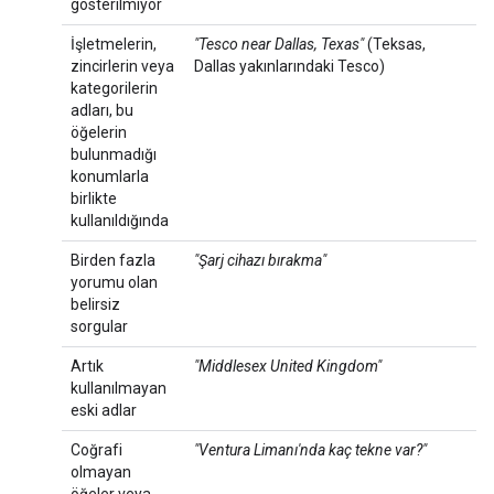
gösterilmiyor
İşletmelerin,
"Tesco near Dallas, Texas"
(Teksas,
zincirlerin veya
Dallas yakınlarındaki Tesco)
kategorilerin
adları, bu
öğelerin
bulunmadığı
konumlarla
birlikte
kullanıldığında
Birden fazla
"Şarj cihazı bırakma"
yorumu olan
belirsiz
sorgular
Artık
"Middlesex United Kingdom"
kullanılmayan
eski adlar
Coğrafi
"Ventura Limanı'nda kaç tekne var?"
olmayan
öğeler veya