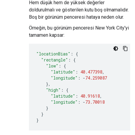
Hem düşük hem de yüksek değerler
doldurulmalı ve gösterilen kutu boş olmamalıdır.
Boş bir görünüm penceresi hataya neden olur.
Örneğin, bu görünüm penceresi New York City'yi
tamamen kapsar:
"locationBias"
:
{
"rectangle"
:
{
"low"
:
{
"latitude"
:
40.477398
,
"longitude"
:
-
74.259087
},
"high"
:
{
"latitude"
:
40.91618
,
"longitude"
:
-
73.70018
}
}
}