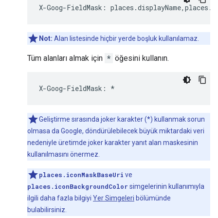
X
-
Goog
-
FieldMask
:
places
.
displayName
,
places
.
f
Not:
Alan listesinde hiçbir yerde boşluk kullanılamaz.
Tüm alanları almak için
*
öğesini kullanın.
X
-
Goog
-
FieldMask
:
*
Geliştirme sırasında joker karakter (*) kullanmak sorun
olmasa da Google, döndürülebilecek büyük miktardaki veri
nedeniyle üretimde joker karakter yanıt alan maskesinin
kullanılmasını önermez.
places.iconMaskBaseUri
ve
places.iconBackgroundColor
simgelerinin kullanımıyla
ilgili daha fazla bilgiyi
Yer Simgeleri
bölümünde
bulabilirsiniz.