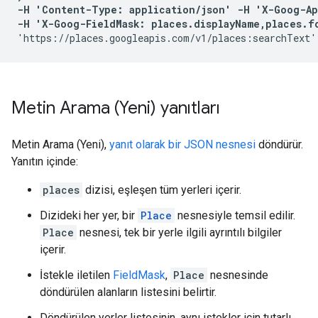
-H 'Content-Type: application/json' -H 'X-Goog-Ap
-H 'X-Goog-FieldMask: places.displayName,places.f
'https://places.googleapis.com/v1/places:searchText'
Metin Arama (Yeni) yanıtları
Metin Arama (Yeni),
yanıt olarak bir JSON nesnesi
döndürür.
Yanıtın içinde:
places
dizisi, eşleşen tüm yerleri içerir.
Dizideki her yer, bir
Place
nesnesiyle temsil edilir.
Place
nesnesi, tek bir yerle ilgili ayrıntılı bilgiler
içerir.
İstekle iletilen
FieldMask
,
Place
nesnesinde
döndürülen alanların listesini belirtir.
Döndürülen yerler listesinin, aynı istekler için tutarlı