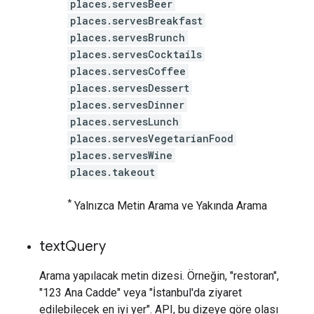
places.servesBeer
places.servesBreakfast
places.servesBrunch
places.servesCocktails
places.servesCoffee
places.servesDessert
places.servesDinner
places.servesLunch
places.servesVegetarianFood
places.servesWine
places.takeout
*
Yalnızca Metin Arama ve Yakında Arama
text
Query
Arama yapılacak metin dizesi. Örneğin, "restoran",
"123 Ana Cadde" veya "İstanbul'da ziyaret
edilebilecek en iyi yer". API, bu dizeye göre olası