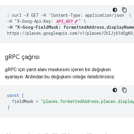
curl -X GET -H 'Content-Type: application/json' \

-H "X-Goog-Api-Key: 
API_KEY
-H "X-Goog-FieldMask: formattedAddress,displayNam
https://places.googleapis.com/v1/places/ChIJj61dQgK6
g
RPC çağrısı
gRPC için yanıt alanı maskesini içeren bir değişken
ayarlayın. Ardından bu değişkeni isteğe iletebilirsiniz.
co
nst
(
f
ieldMask
=
"places.formattedAddress,places.displa
)