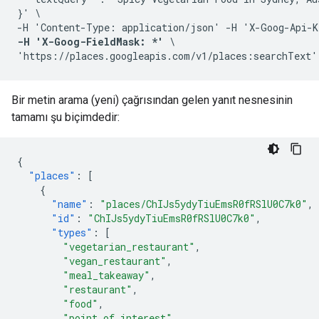
}' \

-H 'Content-Type: application/json' -H 'X-Goog-Api-K
-H 'X-Goog-FieldMask: *'
 \

'https://places.googleapis.com/v1/places:searchText'
Bir metin arama (yeni) çağrısından gelen yanıt nesnesinin
tamamı şu biçimdedir:
{
"places"
:
[
{
"name"
:
"places/ChIJs5ydyTiuEmsR0fRSlU0C7k0"
,
"id"
:
"ChIJs5ydyTiuEmsR0fRSlU0C7k0"
,
"types"
:
[
"vegetarian_restaurant"
,
"vegan_restaurant"
,
"meal_takeaway"
,
"restaurant"
,
"food"
,
"point_of_interest"
,