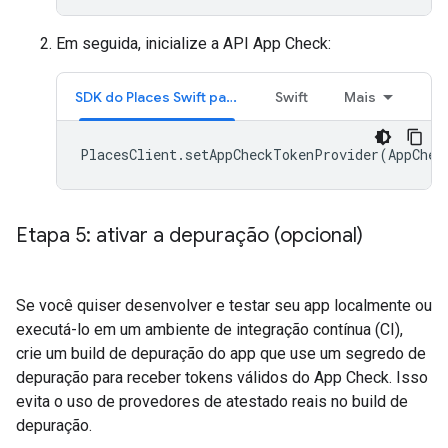
Em seguida, inicialize a API App Check:
SDK do Places Swift para iOS
Swift
Mais
PlacesClient
.
setAppCheckTokenProvider
(
AppChec
Etapa 5: ativar a depuração (opcional)
Se você quiser desenvolver e testar seu app localmente ou
executá-lo em um ambiente de integração contínua (CI),
crie um build de depuração do app que use um segredo de
depuração para receber tokens válidos do App Check. Isso
evita o uso de provedores de atestado reais no build de
depuração.