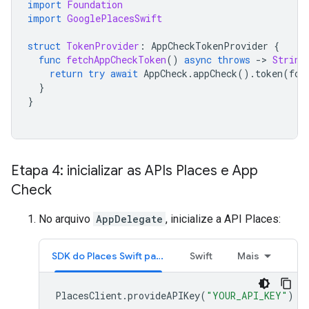
import
Foundation
import
GooglePlacesSwift
struct
TokenProvider
:
AppCheckTokenProvider
{
func
fetchAppCheckToken
()
async
throws
-
>
String
return
try
await
AppCheck
.
appCheck
().
token
(
for
}
}
Etapa 4: inicializar as APIs Places e App
Check
No arquivo
AppDelegate
, inicialize a API Places:
SDK do Places Swift para iOS
Swift
Mais
PlacesClient
.
provideAPIKey
(
"YOUR_API_KEY"
)