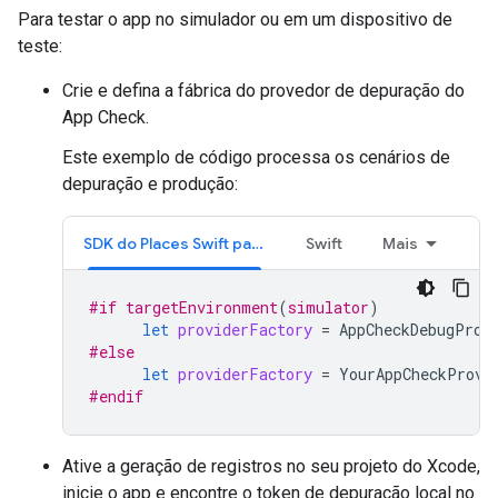
Para testar o app no simulador ou em um dispositivo de
teste:
Crie e defina a fábrica do provedor de depuração do
App Check.
Este exemplo de código processa os cenários de
depuração e produção:
SDK do Places Swift para iOS
Swift
Mais
#if
targetEnvironment
(
simulator
)
let
providerFactory
=
AppCheckDebugProv
#else
let
providerFactory
=
YourAppCheckProvi
#endif
Ative a geração de registros no seu projeto do Xcode,
inicie o app e encontre o token de depuração local no