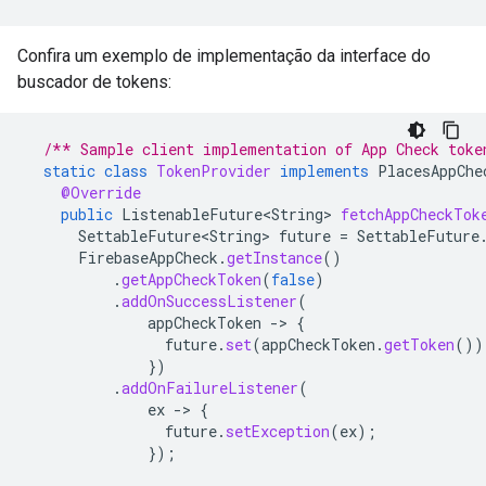
Confira um exemplo de implementação da interface do
buscador de tokens:
/** Sample client implementation of App Check toke
static
class
TokenProvider
implements
PlacesAppChe
@Override
public
ListenableFuture<String>
fetchAppCheckTok
SettableFuture<String>
future
=
SettableFuture
FirebaseAppCheck
.
getInstance
()
.
getAppCheckToken
(
false
)
.
addOnSuccessListener
(
appCheckToken
-
>
{
future
.
set
(
appCheckToken
.
getToken
())
})
.
addOnFailureListener
(
ex
-
>
{
future
.
setException
(
ex
);
});