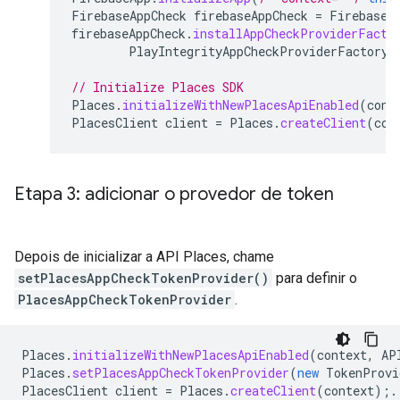
FirebaseAppCheck
firebaseAppCheck
=
FirebaseA
firebaseAppCheck
.
installAppCheckProviderFacto
PlayIntegrityAppCheckProviderFactory
.
// Initialize Places SDK
Places
.
initializeWithNewPlacesApiEnabled
(
cont
PlacesClient
client
=
Places
.
createClient
(
con
Etapa 3: adicionar o provedor de token
Depois de inicializar a API Places, chame
setPlacesAppCheckTokenProvider()
para definir o
PlacesAppCheckTokenProvider
.
Places
.
initializeWithNewPlacesApiEnabled
(
context
,
AP
Places
.
setPlacesAppCheckTokenProvider
(
new
TokenProvi
PlacesClient
client
=
Places
.
createClient
(
context
);.