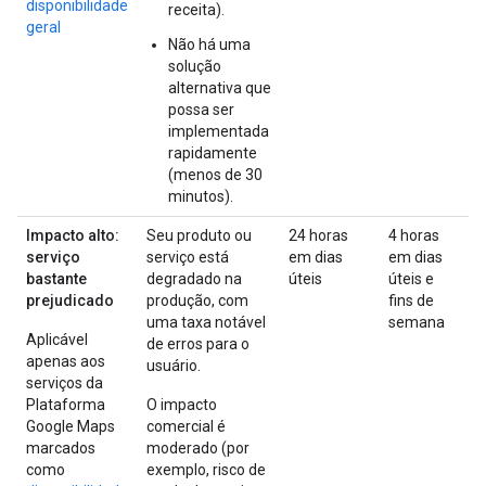
disponibilidade
receita).
geral
Não há uma
solução
alternativa que
possa ser
implementada
rapidamente
(menos de 30
minutos).
Impacto alto:
Seu produto ou
24 horas
4 horas
serviço
serviço está
em dias
em dias
bastante
degradado na
úteis
úteis e
prejudicado
produção, com
fins de
uma taxa notável
semana
Aplicável
de erros para o
apenas aos
usuário.
serviços da
Plataforma
O impacto
Google Maps
comercial é
marcados
moderado (por
como
exemplo, risco de