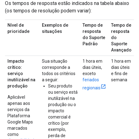
Os tempos de resposta estão indicados na tabela abaixo
(os tempos de resolução podem variar):
Nível de
Exemplos de
Tempo de
Tempo de
prioridade
situações
resposta
resposta
do Suporte
do
Padrão
Suporte
Avançado
Impacto
Sua situação
1 hora em
1 hora em
crítico:
corresponde a
dias úteis,
dias úteis
serviço
todos os critérios
exceto
e fins de
inutilizável na
a seguir:
feriados
semana
produção
Seu produto
regionais
ou serviço está
Aplicável
inutilizável na
apenas aos
produção ou o
serviços da
impacto
Plataforma
comercial é
Google Maps
crítico (por
marcados
exemplo,
como
perda de