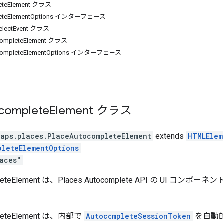
leteElement クラス
pleteElementOptions インターフェース
SelectEvent クラス
ocompleteElement クラス
tocompleteElementOptions インターフェース
complete
Element
クラス
maps.places
.
PlaceAutocompleteElement
extends
HTMLElem
pleteElementOptions
aces"
pleteElement は、Places Autocomplete API の UI コン
pleteElement は、内部で
AutocompleteSessionToken
を自動