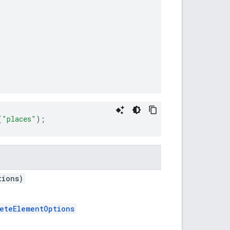
(
"places"
);
tions)
eteElementOptions