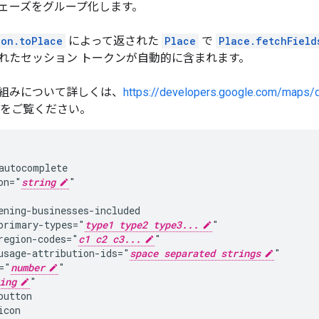
ェーズをグループ化します。
ion.toPlace
によって返された
Place
で
Place.fetchField
れたセッション トークンが自動的に含まれます。
組みについて詳しくは、
https://developers.google.com/maps/
をご覧ください。
autocomplete

on="
string
"

ening-businesses-included

primary-types="
type1 type2 type3...
"

region-codes="
c1 c2 c3...
"

usage-attribution-ids="
space separated strings
"

="
number
"

ing
"

utton

con
