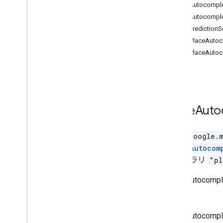
PlaceAutocomp
ウィジェット コンテンツのカス
PlaceAutocom
タマイズを配置する
PlacePrediction
Places Data
BasicPlaceAut
予測入力データ
BasicPlaceAu
ジオコーダ
Place Autocomplete サービス
（非推奨）
Address Validation
プレイス サービス（非推奨）
Place
Auto
ルート
3D マップ
環境（アルファ版）
class
google.
移動経路の共有
PlaceAutocom
ライブラリ インターフェース
ライブラリ
"pl
API リファレンス v3
.
64（四半期チャネ
ル）
PlaceAutocom
API リファレンス v3
.
63
す。
API リファレンス v3
.
62
PlaceAutocom