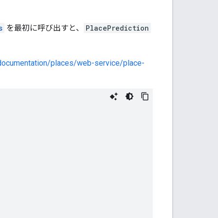
s
を最初に呼び出すと、
PlacePrediction
documentation/places/web-service/place-