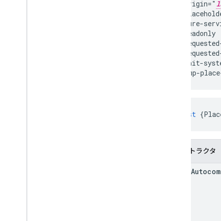
  origin="
l
  placehold
  pure-serv
  readonly

  requested
  requested
  unit-syst
</gmp-place
const
{
Plac
コンストラクタ
Place
Autocom