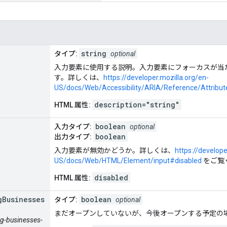
string
タイプ:
optional
入力要素に使用する説明。入力要素にフォーカスが当
す。詳しくは、
https://developer.mozilla.org/en-
US/docs/Web/Accessibility/ARIA/Reference/Attribut
description="string"
HTML 属性:
boolean
入力タイプ:
optional
boolean
出力タイプ:
入力要素が無効かどうか。詳しくは、
https://develope
US/docs/Web/HTML/Element/input#disabled
をご覧
disabled
HTML 属性:
g
Businesses
boolean
タイプ:
optional
まだオープンしていないが、今後オープンする予定の
ing-businesses-