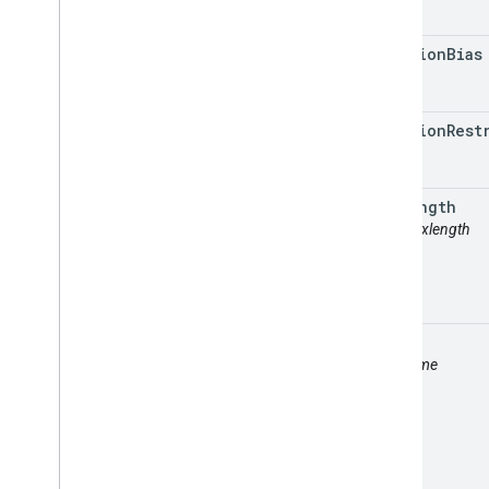
location
Bias
location
Rest
maxlength
attr: maxlength
name
attr: name