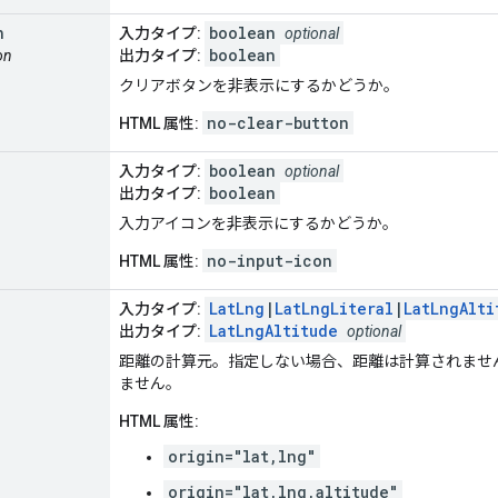
n
boolean
入力タイプ:
optional
boolean
on
出力タイプ:
クリアボタンを非表示にするかどうか。
no-clear-button
HTML 属性:
boolean
入力タイプ:
optional
boolean
出力タイプ:
入力アイコンを非表示にするかどうか。
no-input-icon
HTML 属性:
LatLng
|
LatLngLiteral
|
LatLngAlti
入力タイプ:
LatLngAltitude
出力タイプ:
optional
距離の計算元。指定しない場合、距離は計算されませ
ません。
HTML 属性:
origin="lat,lng"
origin="lat,lng,altitude"