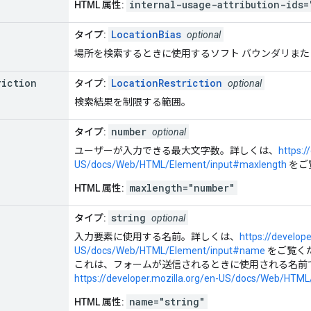
internal-usage-attribution-ids=
HTML 属性:
LocationBias
タイプ:
optional
場所を検索するときに使用するソフト バウンダリまた
riction
LocationRestriction
タイプ:
optional
検索結果を制限する範囲。
number
タイプ:
optional
ユーザーが入力できる最大文字数。詳しくは、
https:/
US/docs/Web/HTML/Element/input#maxlength
をご
maxlength="number"
HTML 属性:
string
タイプ:
optional
入力要素に使用する名前。詳しくは、
https://develope
US/docs/Web/HTML/Element/input#name
をご覧くだ
これは、フォームが送信されるときに使用される名前
https://developer.mozilla.org/en-US/docs/Web/HTM
name="string"
HTML 属性: