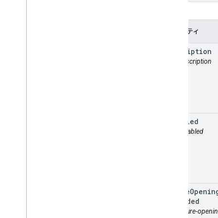
プロパティ
description
attr: description
disabled
attr: disabled
future
Openin
Included
attr: future-open