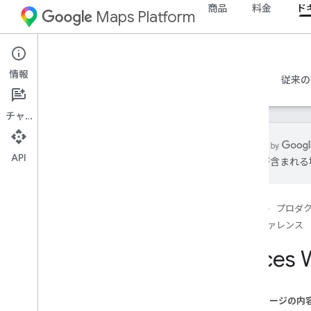
商品
料金
ド
Maps Platform
Web
Maps JavaScript API
情報
ガイド
リファレンス
サンプル
リソース
従来の
チャット
API
は誤りが含まれる
API リファレンス v3
.
65（週間チャネ
ル）
概要
ホーム
プロダ
グローバル コンセプト
リファレンス
マップ
Places 
地図上での図形描画
ストリートビュー
プレイス
このページの内
プレイス ウィジェット