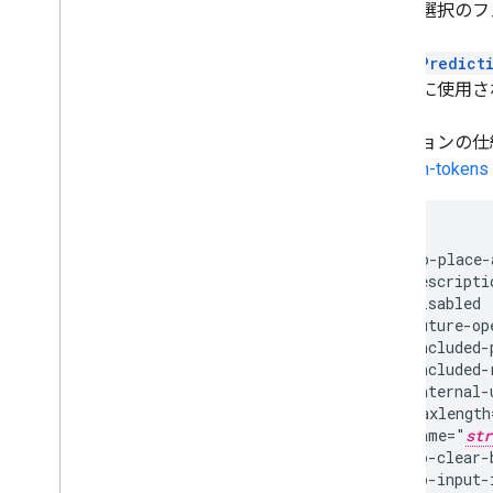
エリと選択のフ
PlacePredict
の取得に使用さ
セッションの仕
session-tokens
<gmp-place-
  descripti
  disabled

  future-op
  included-
  included-
  internal-
  maxlength
  name="
str
  no-clear-b
  no-input-i