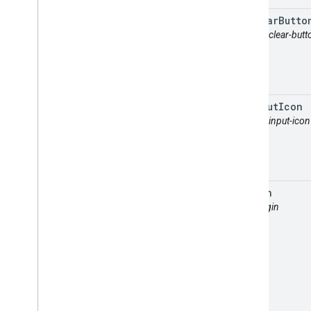
no
Clear
Butto
attr: no-clear-butt
no
Input
Icon
attr: no-input-icon
origin
attr: origin