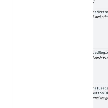
included
included
Prim
attr: included-pri
included
Regi
attr: included-re
internal
Usag
Attribution
Id
attr: internal-usag