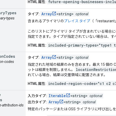
future-opening-businesses-incl
HTML 属性:
ary
Types
Array
<string>
タイプ:
optional
mary-types
含まれるプライマリの
プレイス タイプ
（「restaura
このリストにプライマリ タイプが含まれている場合に
指定できます。タイプが指定されていない場合は、す
included-primary-types="type1 t
HTML 属性:
on
Codes
Array
<string>
タイプ:
optional
gion-codes
指定された地域の結果のみを含めます。最大 15 個の C
locationRestrictio
ットは結果を制限しません。
れている場合、結果は交差領域に配置されます。
included-region-codes="c1 c2 c
HTML 属性:
e
Iterable
<string>
入力タイプ:
optional
s
Array
<string>
出力タイプ:
optional
e-attribution-ids
特定のパッケージまたは OSS ライブラリに呼び出