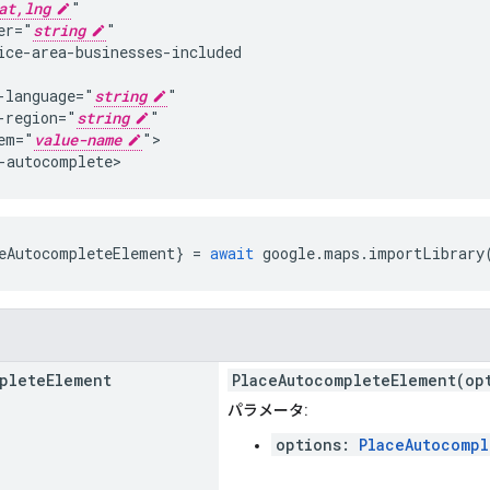
at,lng
"

er="
string
"

ice-area-businesses-included

-language="
string
"

-region="
string
"

em="
value-name
">

-autocomplete>
eAutocompleteElement
}
=
await
google
.
maps
.
importLibrary
plete
Element
PlaceAutocompleteElement(op
パラメータ:
options:
PlaceAutocompl