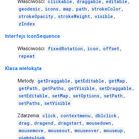
Właściwości:
clickable
,
draggable
,
editable
,
geodesic
,
icons
,
map
,
path
,
strokeColor
,
strokeOpacity
,
strokeWeight
,
visible
,
zIndex
Interfejs IconSequence
Właściwości:
fixedRotation
,
icon
,
offset
,
repeat
Klasa wielokąta
Metody:
getDraggable
,
getEditable
,
getMap
,
getPath
,
getPaths
,
getVisible
,
setDraggable
,
setEditable
,
setMap
,
setOptions
,
setPath
,
setPaths
,
setVisible
Zdarzenia:
click
,
contextmenu
,
dblclick
,
drag
,
dragend
,
dragstart
,
mousedown
,
mousemove
,
mouseout
,
mouseover
,
mouseup
,
rightclick