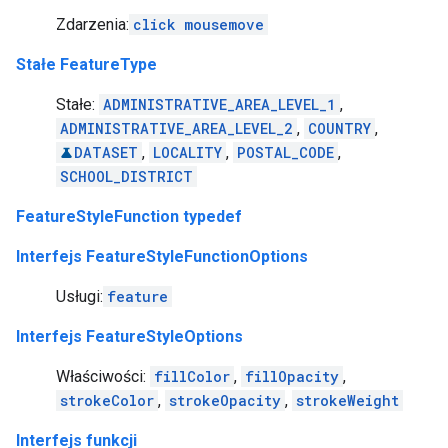
Zdarzenia:
click
mousemove
Stałe FeatureType
Stałe:
ADMINISTRATIVE_AREA_LEVEL_1
,
ADMINISTRATIVE_AREA_LEVEL_2
,
COUNTRY
,
DATASET
,
LOCALITY
,
POSTAL_CODE
,
SCHOOL_DISTRICT
FeatureStyleFunction typedef
Interfejs FeatureStyleFunctionOptions
Usługi:
feature
Interfejs FeatureStyleOptions
Właściwości:
fillColor
,
fillOpacity
,
strokeColor
,
strokeOpacity
,
strokeWeight
Interfejs funkcji