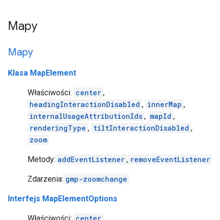
Mapy
Mapy
Klasa MapElement
Właściwości:
center
,
headingInteractionDisabled
,
innerMap
,
internalUsageAttributionIds
,
mapId
,
renderingType
,
tiltInteractionDisabled
,
zoom
Metody:
addEventListener
,
removeEventListener
Zdarzenia:
gmp-zoomchange
Interfejs MapElementOptions
Właściwości:
center
,