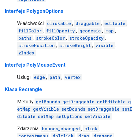
Interfejs PolygonOptions
Właściwości:
clickable
,
draggable
,
editable
,
fillColor
,
fillOpacity
,
geodesic
,
map
,
paths
,
strokeColor
,
strokeOpacity
,
strokePosition
,
strokeWeight
,
visible
,
zIndex
Interfejs PolyMouseEvent
Usługi:
edge
,
path
,
vertex
Klasa Rectangle
Metody:
getBounds
getDraggable
getEditable
g
etMap
getVisible
setBounds
setDraggable
setE
ditable
setMap
setOptions
setVisible
Zdarzenia:
bounds_changed
,
click
,
contextmenu
,
dblclick
,
drag
,
dragend
,