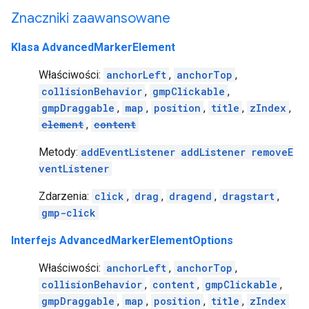
Znaczniki zaawansowane
Klasa AdvancedMarkerElement
Właściwości:
anchorLeft
,
anchorTop
,
collisionBehavior
,
gmpClickable
,
gmpDraggable
,
map
,
position
,
title
,
zIndex
,
element
,
content
Metody:
addEventListener
addListener
removeE
ventListener
Zdarzenia:
click
,
drag
,
dragend
,
dragstart
,
gmp-click
Interfejs AdvancedMarkerElementOptions
Właściwości:
anchorLeft
,
anchorTop
,
collisionBehavior
,
content
,
gmpClickable
,
gmpDraggable
,
map
,
position
,
title
,
zIndex