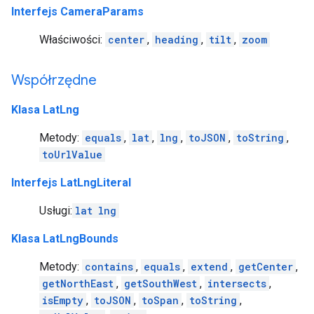
Interfejs CameraParams
Właściwości:
center
,
heading
,
tilt
,
zoom
Współrzędne
Klasa LatLng
Metody:
equals
,
lat
,
lng
,
toJSON
,
toString
,
toUrlValue
Interfejs LatLngLiteral
Usługi:
lat
lng
Klasa LatLngBounds
Metody:
contains
,
equals
,
extend
,
getCenter
,
getNorthEast
,
getSouthWest
,
intersects
,
isEmpty
,
toJSON
,
toSpan
,
toString
,