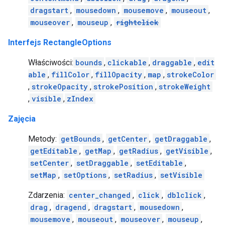
dragstart
,
mousedown
,
mousemove
,
mouseout
,
mouseover
,
mouseup
,
rightclick
Interfejs RectangleOptions
Właściwości:
bounds
,
clickable
,
draggable
,
edit
able
,
fillColor
,
fillOpacity
,
map
,
strokeColor
,
strokeOpacity
,
strokePosition
,
strokeWeight
,
visible
,
zIndex
Zajęcia
Metody:
getBounds
,
getCenter
,
getDraggable
,
getEditable
,
getMap
,
getRadius
,
getVisible
,
setCenter
,
setDraggable
,
setEditable
,
setMap
,
setOptions
,
setRadius
,
setVisible
Zdarzenia:
center_changed
,
click
,
dblclick
,
drag
,
dragend
,
dragstart
,
mousedown
,
mousemove
,
mouseout
,
mouseover
,
mouseup
,