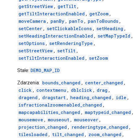
getStreetView
,
getTilt
,
getTiltInteractionEnabled
,
getZoom
,
moveCamera
,
panBy
,
panTo
,
panToBounds
,
setCenter
,
setClickableIcons
,
setHeading
,
setHeadingInteractionEnabled
,
setMapTypeId
,
setOptions
,
setRenderingType
,
setStreetView
,
setTilt
,
setTiltInteractionEnabled
,
setZoom
Stałe:
DEMO_MAP_ID
Zdarzenia:
bounds_changed
,
center_changed
,
click
,
contextmenu
,
dblclick
,
drag
,
dragend
,
dragstart
,
heading_changed
,
idle
,
isfractionalzoomenabled_changed
,
mapcapabilities_changed
,
maptypeid_changed
,
mousemove
,
mouseout
,
mouseover
,
projection_changed
,
renderingtype_changed
,
tilesloaded
,
tilt_changed
,
zoom_changed
,