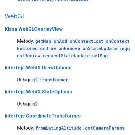
Web
GL
Klasa WebGLOverlayView
Metody:
getMap
onAdd
onContextLost
onContext
Restored
onDraw
onRemove
onStateUpdate
requ
estRedraw
requestStateUpdate
setMap
Interfejs WebGLDrawOptions
Usługi:
gl
transformer
Interfejs WebGLStateOptions
Usługi:
gl
Interfejs CoordinateTransformer
Metody:
fromLatLngAltitude
,
getCameraParams