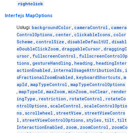
rightclick
Interfejs MapOptions
Usługi:
backgroundColor
,
cameraControl
,
camera
ControlOptions
,
center
,
clickableIcons
,
color
Scheme
,
controlSize
,
disableDefaultUI
,
disabl
eDoubleClickZoom
,
draggableCursor
,
draggingC
ursor
,
fullscreenControl
,
fullscreenControlOp
tions
,
gestureHandling
,
heading
,
headingInter
actionEnabled
,
internalUsageAttributionIds
,
i
sFractionalZoomEnabled
,
keyboardShortcuts
,
m
apId
,
mapTypeControl
,
mapTypeControlOptions
,
mapTypeId
,
maxZoom
,
minZoom
,
noClear
,
render
ingType
,
restriction
,
rotateControl
,
rotateCo
ntrolOptions
,
scaleControl
,
scaleControlOptio
ns
,
scrollwheel
,
streetView
,
streetViewContro
l
,
streetViewControlOptions
,
styles
,
tilt
,
tilt
InteractionEnabled
,
zoom
,
zoomControl
,
zoomCo