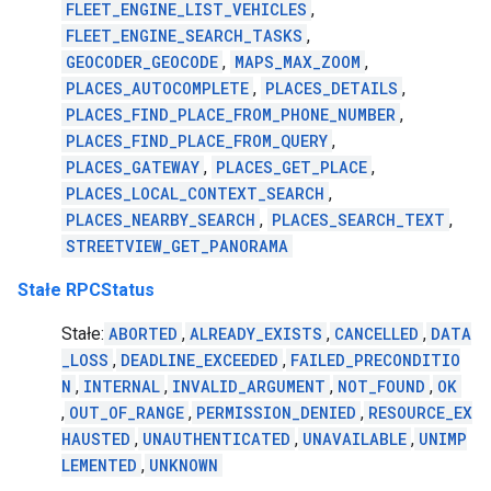
FLEET_ENGINE_LIST_VEHICLES
,
FLEET_ENGINE_SEARCH_TASKS
,
GEOCODER_GEOCODE
,
MAPS_MAX_ZOOM
,
PLACES_AUTOCOMPLETE
,
PLACES_DETAILS
,
PLACES_FIND_PLACE_FROM_PHONE_NUMBER
,
PLACES_FIND_PLACE_FROM_QUERY
,
PLACES_GATEWAY
,
PLACES_GET_PLACE
,
PLACES_LOCAL_CONTEXT_SEARCH
,
PLACES_NEARBY_SEARCH
,
PLACES_SEARCH_TEXT
,
STREETVIEW_GET_PANORAMA
Stałe RPCStatus
Stałe:
ABORTED
,
ALREADY_EXISTS
,
CANCELLED
,
DATA
_LOSS
,
DEADLINE_EXCEEDED
,
FAILED_PRECONDITIO
N
,
INTERNAL
,
INVALID_ARGUMENT
,
NOT_FOUND
,
OK
,
OUT_OF_RANGE
,
PERMISSION_DENIED
,
RESOURCE_EX
HAUSTED
,
UNAUTHENTICATED
,
UNAVAILABLE
,
UNIMP
LEMENTED
,
UNKNOWN