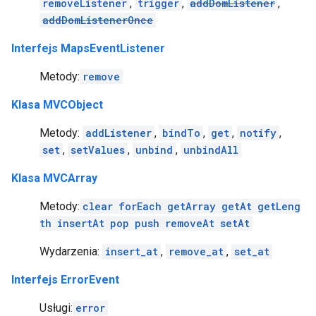
removeListener
,
trigger
,
addDomListener
,
addDomListenerOnce
Interfejs MapsEventListener
Metody:
remove
Klasa MVCObject
Metody:
addListener
,
bindTo
,
get
,
notify
,
set
,
setValues
,
unbind
,
unbindAll
Klasa MVCArray
Metody:
clear
forEach
getArray
getAt
getLeng
th
insertAt
pop
push
removeAt
setAt
Wydarzenia:
insert_at
,
remove_at
,
set_at
Interfejs ErrorEvent
Usługi:
error