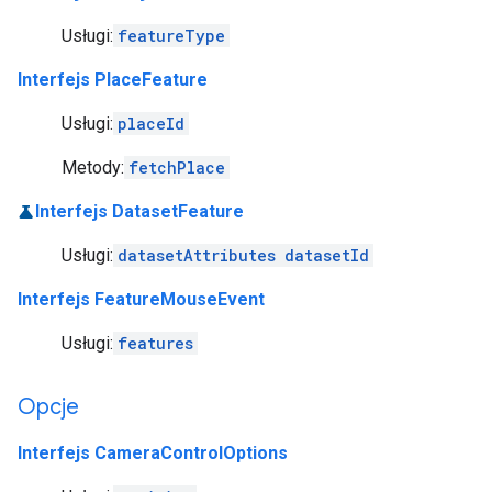
Usługi:
featureType
Interfejs PlaceFeature
Usługi:
placeId
Metody:
fetchPlace
Interfejs DatasetFeature
Usługi:
datasetAttributes
datasetId
Interfejs FeatureMouseEvent
Usługi:
features
Opcje
Interfejs CameraControlOptions