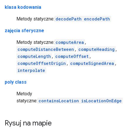
klasa kodowania
Metody statyczne:
decodePath
encodePath
zajęcia sferyczne
Metody statyczne:
computeArea
,
computeDistanceBetween
,
computeHeading
,
computeLength
,
computeOffset
,
computeOffsetOrigin
,
computeSignedArea
,
interpolate
poly class
Metody
statyczne:
containsLocation
isLocationOnEdge
Rysuj na mapie