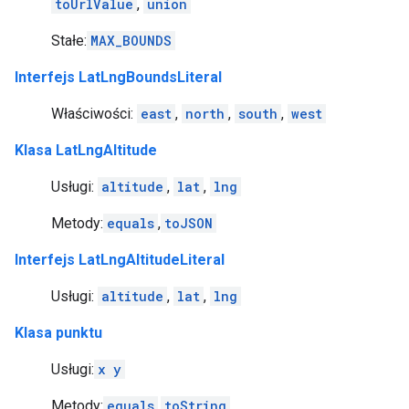
toUrlValue
,
union
Stałe:
MAX_BOUNDS
Interfejs LatLngBoundsLiteral
Właściwości:
east
,
north
,
south
,
west
Klasa LatLngAltitude
Usługi:
altitude
,
lat
,
lng
Metody:
equals
,
toJSON
Interfejs LatLngAltitudeLiteral
Usługi:
altitude
,
lat
,
lng
Klasa punktu
Usługi:
x
y
Metody:
equals
,
toString