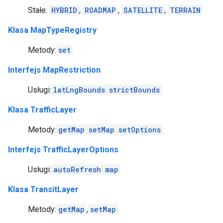
Stałe:
HYBRID
,
ROADMAP
,
SATELLITE
,
TERRAIN
Klasa MapTypeRegistry
Metody:
set
Interfejs MapRestriction
Usługi:
latLngBounds
strictBounds
Klasa TrafficLayer
Metody:
getMap
setMap
setOptions
Interfejs TrafficLayerOptions
Usługi:
autoRefresh
map
Klasa TransitLayer
Metody:
getMap
,
setMap