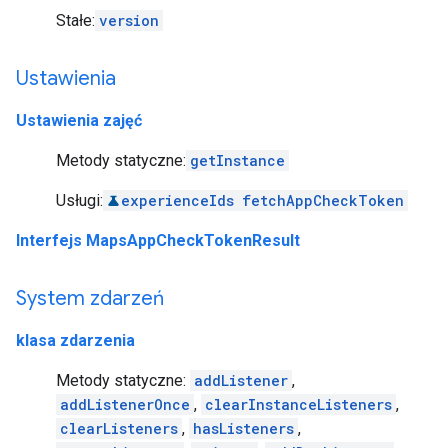
Stałe:
version
Ustawienia
Ustawienia zajęć
Metody statyczne:
getInstance
Usługi:
experienceIds
fetchAppCheckToken
Interfejs MapsAppCheckTokenResult
System zdarzeń
klasa zdarzenia
Metody statyczne:
addListener
,
addListenerOnce
,
clearInstanceListeners
,
clearListeners
,
hasListeners
,