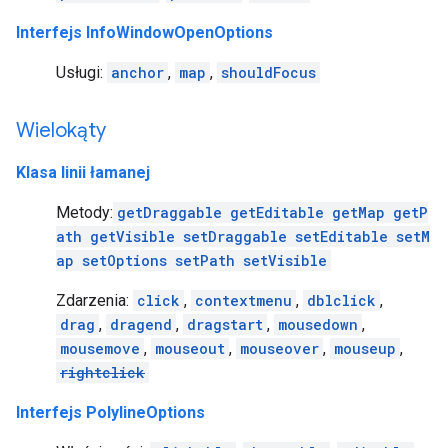
Interfejs InfoWindowOpenOptions
Usługi:
anchor
,
map
,
shouldFocus
Wielokąty
Klasa linii łamanej
Metody:
getDraggable
getEditable
getMap
getP
ath
getVisible
setDraggable
setEditable
setM
ap
setOptions
setPath
setVisible
Zdarzenia:
click
,
contextmenu
,
dblclick
,
drag
,
dragend
,
dragstart
,
mousedown
,
mousemove
,
mouseout
,
mouseover
,
mouseup
,
rightclick
Interfejs PolylineOptions