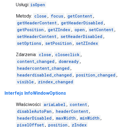
Usługi:
isOpen
Metody:
close
,
focus
,
getContent
,
getHeaderContent
,
getHeaderDisabled
,
getPosition
,
getZIndex
,
open
,
setContent
,
setHeaderContent
,
setHeaderDisabled
,
setOptions
,
setPosition
,
setZIndex
Zdarzenia:
close
,
closeclick
,
content_changed
,
domready
,
headercontent_changed
,
headerdisabled_changed
,
position_changed
,
visible
,
zindex_changed
Interfejs InfoWindowOptions
Właściwości:
ariaLabel
,
content
,
disableAutoPan
,
headerContent
,
headerDisabled
,
maxWidth
,
minWidth
,
pixelOffset
,
position
,
zIndex