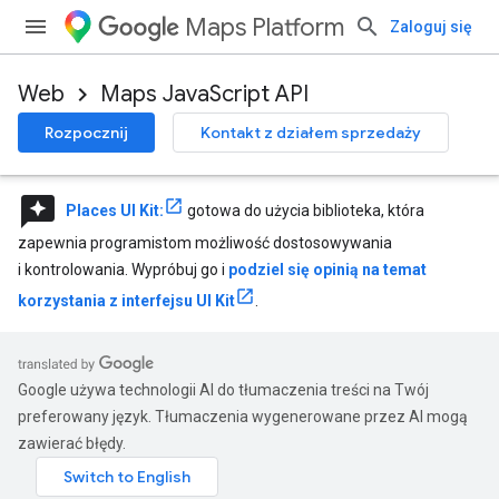
Maps Platform
Zaloguj się
Web
Maps JavaScript API
Rozpocznij
Kontakt z działem sprzedaży
reviews
Places UI Kit:
gotowa do użycia biblioteka, która
zapewnia programistom możliwość dostosowywania
i kontrolowania. Wypróbuj go i
podziel się opinią na temat
korzystania z interfejsu UI Kit
.
Google używa technologii AI do tłumaczenia treści na Twój
preferowany język. Tłumaczenia wygenerowane przez AI mogą
zawierać błędy.