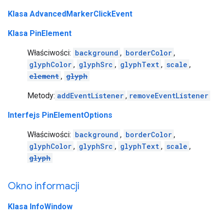
Klasa AdvancedMarkerClickEvent
Klasa PinElement
Właściwości:
background
,
borderColor
,
glyphColor
,
glyphSrc
,
glyphText
,
scale
,
element
,
glyph
Metody:
addEventListener
,
removeEventListener
Interfejs PinElementOptions
Właściwości:
background
,
borderColor
,
glyphColor
,
glyphSrc
,
glyphText
,
scale
,
glyph
Okno informacji
Klasa InfoWindow