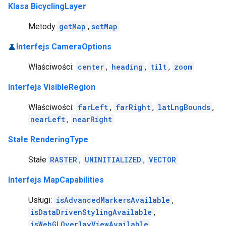
Klasa BicyclingLayer
Metody:
getMap
,
setMap
Interfejs CameraOptions
Właściwości:
center
,
heading
,
tilt
,
zoom
Interfejs VisibleRegion
Właściwości:
farLeft
,
farRight
,
latLngBounds
,
nearLeft
,
nearRight
Stałe RenderingType
Stałe:
RASTER
,
UNINITIALIZED
,
VECTOR
Interfejs MapCapabilities
Usługi:
isAdvancedMarkersAvailable
,
isDataDrivenStylingAvailable
,
isWebGLOverlayViewAvailable