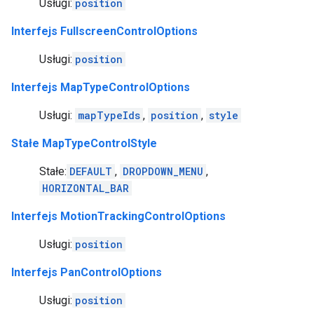
Usługi:
position
Interfejs FullscreenControlOptions
Usługi:
position
Interfejs MapTypeControlOptions
Usługi:
mapTypeIds
,
position
,
style
Stałe MapTypeControlStyle
Stałe:
DEFAULT
,
DROPDOWN_MENU
,
HORIZONTAL_BAR
Interfejs MotionTrackingControlOptions
Usługi:
position
Interfejs PanControlOptions
Usługi:
position