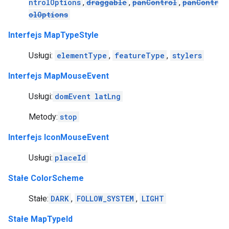
ntrolOptions
,
draggable
,
panControl
,
panContr
olOptions
Interfejs MapTypeStyle
Usługi:
elementType
,
featureType
,
stylers
Interfejs MapMouseEvent
Usługi:
domEvent
latLng
Metody:
stop
Interfejs IconMouseEvent
Usługi:
placeId
Stałe ColorScheme
Stałe:
DARK
,
FOLLOW_SYSTEM
,
LIGHT
Stałe MapTypeId