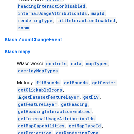
headingInteractionDisabled
,
internalUsageAttributionIds
,
mapId
,
renderingType
,
tiltInteractionDisabled
,
zoom
Klasa ZoomChangeEvent
Klasa mapy
Właściwości:
controls
,
data
,
mapTypes
,
overlayMapTypes
Metody:
fitBounds
,
getBounds
,
getCenter
,
getClickableIcons
,
getDatasetFeatureLayer
,
getDiv
,
getFeatureLayer
,
getHeading
,
getHeadingInteractionEnabled
,
getInternalUsageAttributionIds
,
getMapCapabilities
,
getMapTypeId
,
getProjection
,
getRenderingType
,