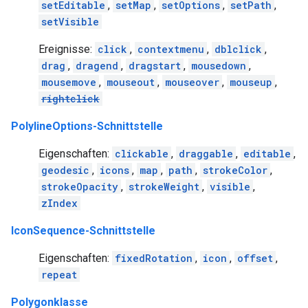
setEditable
,
setMap
,
setOptions
,
setPath
,
setVisible
Ereignisse:
click
,
contextmenu
,
dblclick
,
drag
,
dragend
,
dragstart
,
mousedown
,
mousemove
,
mouseout
,
mouseover
,
mouseup
,
rightclick
PolylineOptions-Schnittstelle
Eigenschaften:
clickable
,
draggable
,
editable
,
geodesic
,
icons
,
map
,
path
,
strokeColor
,
strokeOpacity
,
strokeWeight
,
visible
,
zIndex
IconSequence-Schnittstelle
Eigenschaften:
fixedRotation
,
icon
,
offset
,
repeat
Polygonklasse