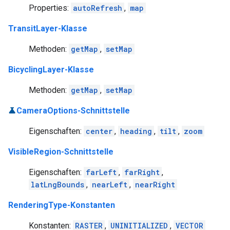
Properties:
autoRefresh
,
map
TransitLayer-Klasse
Methoden:
getMap
,
setMap
BicyclingLayer-Klasse
Methoden:
getMap
,
setMap
CameraOptions-Schnittstelle
Eigenschaften:
center
,
heading
,
tilt
,
zoom
VisibleRegion-Schnittstelle
Eigenschaften:
farLeft
,
farRight
,
latLngBounds
,
nearLeft
,
nearRight
RenderingType-Konstanten
Konstanten:
RASTER
,
UNINITIALIZED
,
VECTOR