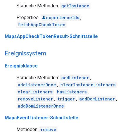
Statische Methoden:
getInstance
Properties:
experienceIds
,
fetchAppCheckToken
MapsAppCheckTokenResult-Schnittstelle
Ereignissystem
Ereignisklasse
Statische Methoden:
addListener
,
addListenerOnce
,
clearInstanceListeners
,
clearListeners
,
hasListeners
,
removeListener
,
trigger
,
addDomListener
,
addDomListenerOnce
MapsEventListener-Schnittstelle
Methoden:
remove