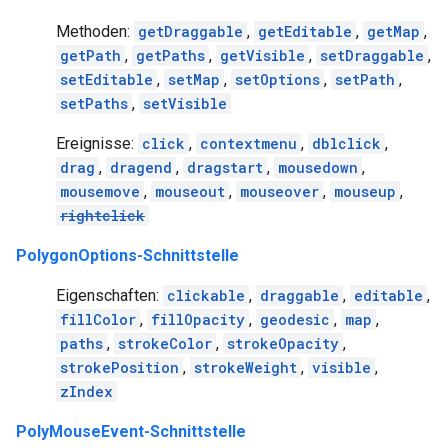
Methoden:
getDraggable
,
getEditable
,
getMap
,
getPath
,
getPaths
,
getVisible
,
setDraggable
,
setEditable
,
setMap
,
setOptions
,
setPath
,
setPaths
,
setVisible
Ereignisse:
click
,
contextmenu
,
dblclick
,
drag
,
dragend
,
dragstart
,
mousedown
,
mousemove
,
mouseout
,
mouseover
,
mouseup
,
rightclick
PolygonOptions-Schnittstelle
Eigenschaften:
clickable
,
draggable
,
editable
,
fillColor
,
fillOpacity
,
geodesic
,
map
,
paths
,
strokeColor
,
strokeOpacity
,
strokePosition
,
strokeWeight
,
visible
,
zIndex
PolyMouseEvent-Schnittstelle