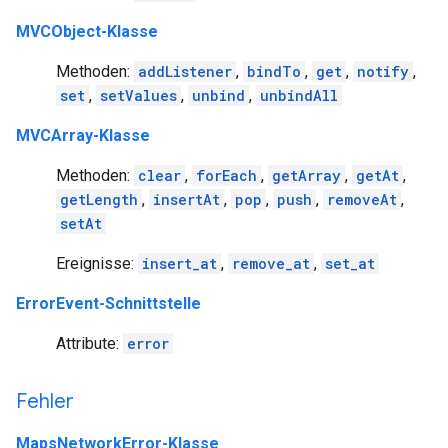
MVCObject-Klasse
Methoden:
addListener
,
bindTo
,
get
,
notify
,
set
,
setValues
,
unbind
,
unbindAll
MVCArray-Klasse
Methoden:
clear
,
forEach
,
getArray
,
getAt
,
getLength
,
insertAt
,
pop
,
push
,
removeAt
,
setAt
Ereignisse:
insert_at
,
remove_at
,
set_at
ErrorEvent-Schnittstelle
Attribute:
error
Fehler
MapsNetworkError-Klasse