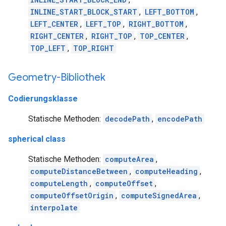
INLINE_START_BLOCK_START
,
LEFT_BOTTOM
,
LEFT_CENTER
,
LEFT_TOP
,
RIGHT_BOTTOM
,
RIGHT_CENTER
,
RIGHT_TOP
,
TOP_CENTER
,
TOP_LEFT
,
TOP_RIGHT
Geometry-Bibliothek
Codierungsklasse
Statische Methoden:
decodePath
,
encodePath
spherical class
Statische Methoden:
computeArea
,
computeDistanceBetween
,
computeHeading
,
computeLength
,
computeOffset
,
computeOffsetOrigin
,
computeSignedArea
,
interpolate