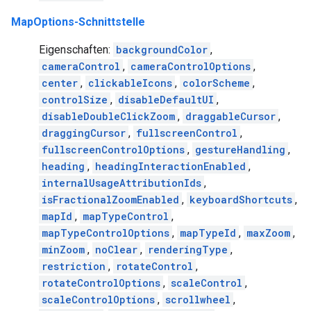
MapOptions-Schnittstelle
Eigenschaften:
backgroundColor
,
cameraControl
,
cameraControlOptions
,
center
,
clickableIcons
,
colorScheme
,
controlSize
,
disableDefaultUI
,
disableDoubleClickZoom
,
draggableCursor
,
draggingCursor
,
fullscreenControl
,
fullscreenControlOptions
,
gestureHandling
,
heading
,
headingInteractionEnabled
,
internalUsageAttributionIds
,
isFractionalZoomEnabled
,
keyboardShortcuts
,
mapId
,
mapTypeControl
,
mapTypeControlOptions
,
mapTypeId
,
maxZoom
,
minZoom
,
noClear
,
renderingType
,
restriction
,
rotateControl
,
rotateControlOptions
,
scaleControl
,
scaleControlOptions
,
scrollwheel
,