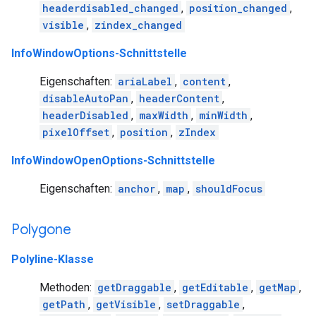
headerdisabled_changed
,
position_changed
,
visible
,
zindex_changed
InfoWindowOptions-Schnittstelle
Eigenschaften:
ariaLabel
,
content
,
disableAutoPan
,
headerContent
,
headerDisabled
,
maxWidth
,
minWidth
,
pixelOffset
,
position
,
zIndex
InfoWindowOpenOptions-Schnittstelle
Eigenschaften:
anchor
,
map
,
shouldFocus
Polygone
Polyline-Klasse
Methoden:
getDraggable
,
getEditable
,
getMap
,
getPath
,
getVisible
,
setDraggable
,