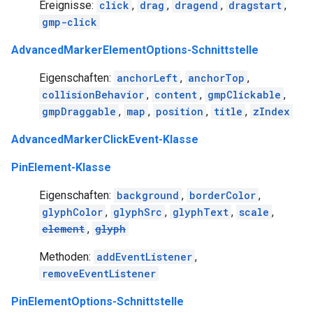
Ereignisse:
click
,
drag
,
dragend
,
dragstart
,
gmp-click
AdvancedMarkerElementOptions-Schnittstelle
Eigenschaften:
anchorLeft
,
anchorTop
,
collisionBehavior
,
content
,
gmpClickable
,
gmpDraggable
,
map
,
position
,
title
,
zIndex
AdvancedMarkerClickEvent-Klasse
PinElement-Klasse
Eigenschaften:
background
,
borderColor
,
glyphColor
,
glyphSrc
,
glyphText
,
scale
,
element
,
glyph
Methoden:
addEventListener
,
removeEventListener
PinElementOptions-Schnittstelle