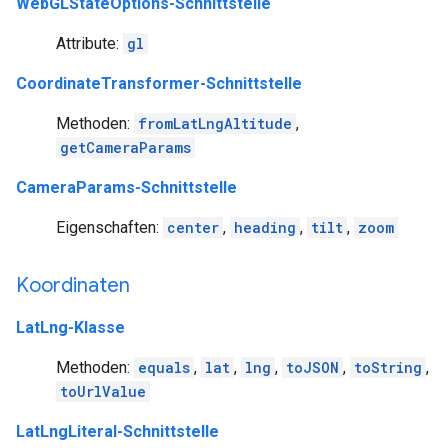
WebGLStateOptions-Schnittstelle
Attribute:
gl
CoordinateTransformer-Schnittstelle
Methoden:
fromLatLngAltitude
,
getCameraParams
CameraParams-Schnittstelle
Eigenschaften:
center
,
heading
,
tilt
,
zoom
Koordinaten
LatLng-Klasse
Methoden:
equals
,
lat
,
lng
,
toJSON
,
toString
,
toUrlValue
LatLngLiteral-Schnittstelle