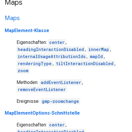
Maps
Maps
MapElement-Klasse
Eigenschaften:
center
,
headingInteractionDisabled
,
innerMap
,
internalUsageAttributionIds
,
mapId
,
renderingType
,
tiltInteractionDisabled
,
zoom
Methoden:
addEventListener
,
removeEventListener
Ereignisse:
gmp-zoomchange
MapElementOptions-Schnittstelle
Eigenschaften:
center
,
headingInteractionDisabled
,