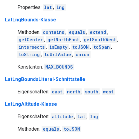
Properties:
lat
,
lng
LatLngBounds-Klasse
Methoden:
contains
,
equals
,
extend
,
getCenter
,
getNorthEast
,
getSouthWest
,
intersects
,
isEmpty
,
toJSON
,
toSpan
,
toString
,
toUrlValue
,
union
Konstanten:
MAX_BOUNDS
LatLngBoundsLiteral-Schnittstelle
Eigenschaften:
east
,
north
,
south
,
west
LatLngAltitude-Klasse
Eigenschaften:
altitude
,
lat
,
lng
Methoden:
equals
,
toJSON