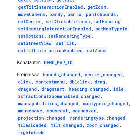
getTiltInteractionEnabled
,
getZoom
,
moveCamera
,
panBy
,
panTo
,
panToBounds
,
setCenter
,
setClickableIcons
,
setHeading
,
setHeadingInteractionEnabled
,
setMapTypeId
,
setOptions
,
setRenderingType
,
setStreetView
,
setTilt
,
setTiltInteractionEnabled
,
setZoom
Konstanten:
DEMO_MAP_ID
Ereignisse:
bounds_changed
,
center_changed
,
click
,
contextmenu
,
dblclick
,
drag
,
dragend
,
dragstart
,
heading_changed
,
idle
,
isfractionalzoomenabled_changed
,
mapcapabilities_changed
,
maptypeid_changed
,
mousemove
,
mouseout
,
mouseover
,
projection_changed
,
renderingtype_changed
,
tilesloaded
,
tilt_changed
,
zoom_changed
,
rightclick