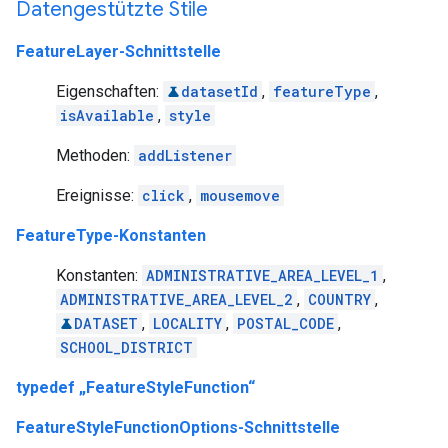
Datengestützte Stile
FeatureLayer-Schnittstelle
Eigenschaften:
datasetId
,
featureType
,
isAvailable
,
style
Methoden:
addListener
Ereignisse:
click
,
mousemove
FeatureType-Konstanten
Konstanten:
ADMINISTRATIVE_AREA_LEVEL_1
,
ADMINISTRATIVE_AREA_LEVEL_2
,
COUNTRY
,
DATASET
,
LOCALITY
,
POSTAL_CODE
,
SCHOOL_DISTRICT
typedef „FeatureStyleFunction“
FeatureStyleFunctionOptions-Schnittstelle