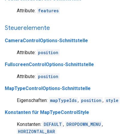
Attribute:
features
Steuerelemente
CameraControlOptions-Schnittstelle
Attribute:
position
FullscreenControlOptions-Schnittstelle
Attribute:
position
MapTypeControlOptions-Schnittstelle
Eigenschaften:
mapTypeIds
,
position
,
style
Konstanten für MapTypeControlStyle
Konstanten:
DEFAULT
,
DROPDOWN_MENU
,
HORIZONTAL_BAR