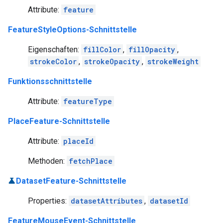
Attribute:
feature
FeatureStyleOptions-Schnittstelle
Eigenschaften:
fillColor
,
fillOpacity
,
strokeColor
,
strokeOpacity
,
strokeWeight
Funktionsschnittstelle
Attribute:
featureType
PlaceFeature-Schnittstelle
Attribute:
placeId
Methoden:
fetchPlace
DatasetFeature-Schnittstelle
Properties:
datasetAttributes
,
datasetId
FeatureMouseEvent-Schnittstelle