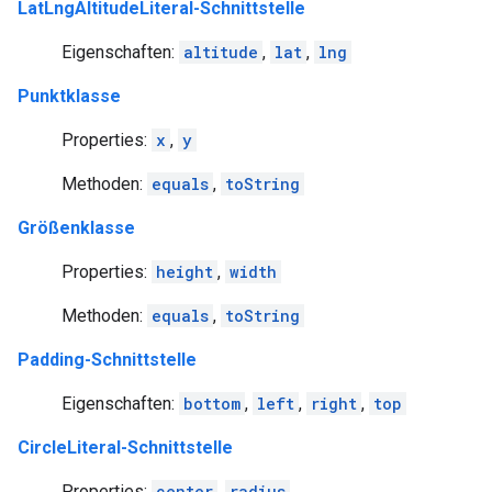
LatLngAltitudeLiteral-Schnittstelle
Eigenschaften:
altitude
,
lat
,
lng
Punktklasse
Properties:
x
,
y
Methoden:
equals
,
toString
Größenklasse
Properties:
height
,
width
Methoden:
equals
,
toString
Padding-Schnittstelle
Eigenschaften:
bottom
,
left
,
right
,
top
CircleLiteral-Schnittstelle
Properties:
center
,
radius