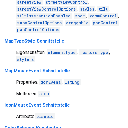
streetView
,
streetViewControl
,
streetViewControlOptions
,
styles
,
tilt
,
tiltInteractionEnabled
,
zoom
,
zoomControl
,
zoomControlOptions
,
draggable
,
panControl
,
panControlOptions
MapTypeStyle-Schnittstelle
Eigenschaften:
elementType
,
featureType
,
stylers
MapMouseEvent-Schnittstelle
Properties:
domEvent
,
latLng
Methoden:
stop
IconMouseEvent-Schnittstelle
Attribute:
placeId
ColorScheme-Konstanten