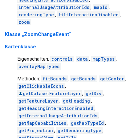
internalUsageAttributionIds
,
mapId
,
renderingType
,
tiltInteractionDisabled
,
zoom
Klasse „ZoomChangeEvent“
Kartenklasse
Eigenschaften:
controls
,
data
,
mapTypes
,
overlayMapTypes
Methoden:
fitBounds
,
getBounds
,
getCenter
,
getClickableIcons
,
getDatasetFeatureLayer
,
getDiv
,
getFeatureLayer
,
getHeading
,
getHeadingInteractionEnabled
,
getInternalUsageAttributionIds
,
getMapCapabilities
,
getMapTypeId
,
getProjection
,
getRenderingType
,
getStreetView
,
getTilt
,