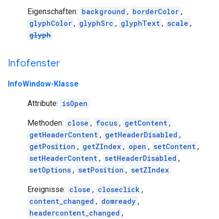
Eigenschaften:
background
,
borderColor
,
glyphColor
,
glyphSrc
,
glyphText
,
scale
,
glyph
Infofenster
InfoWindow-Klasse
Attribute:
isOpen
Methoden:
close
,
focus
,
getContent
,
getHeaderContent
,
getHeaderDisabled
,
getPosition
,
getZIndex
,
open
,
setContent
,
setHeaderContent
,
setHeaderDisabled
,
setOptions
,
setPosition
,
setZIndex
Ereignisse:
close
,
closeclick
,
content_changed
,
domready
,
headercontent_changed
,