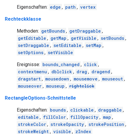
Eigenschaften:
edge
,
path
,
vertex
Rechteckklasse
Methoden:
getBounds
,
getDraggable
,
getEditable
,
getMap
,
getVisible
,
setBounds
,
setDraggable
,
setEditable
,
setMap
,
setOptions
,
setVisible
Ereignisse:
bounds_changed
,
click
,
contextmenu
,
dblclick
,
drag
,
dragend
,
dragstart
,
mousedown
,
mousemove
,
mouseout
,
mouseover
,
mouseup
,
rightclick
RectangleOptions-Schnittstelle
Eigenschaften:
bounds
,
clickable
,
draggable
,
editable
,
fillColor
,
fillOpacity
,
map
,
strokeColor
,
strokeOpacity
,
strokePosition
,
strokeWeight
,
visible
,
zIndex