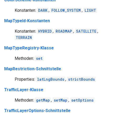
Konstanten:
DARK
,
FOLLOW_SYSTEM
,
LIGHT
MapTypeId-Konstanten
Konstanten:
HYBRID
,
ROADMAP
,
SATELLITE
,
TERRAIN
MapTypeRegistry-Klasse
Methoden:
set
MapRestriction-Schnittstelle
Properties:
latLngBounds
,
strictBounds
TrafficLayer-Klasse
Methoden:
getMap
,
setMap
,
setOptions
TrafficLayerOptions-Schnittstelle