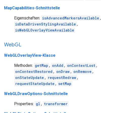
MapCapabilities-Schnittstelle
Eigenschaften:
isAdvancedMarkersAvailable
,
isDataDrivenStylingAvailable
,
isWebGLOverlayViewAvailable
Web
GL
WebGLOverlayView-Klasse
Methoden:
getMap
,
onAdd
,
onContextLost
,
onContextRestored
,
onDraw
,
onRemove
,
onStateUpdate
,
requestRedraw
,
requestStateUpdate
,
setMap
WebGLDrawOptions-Schnittstelle
Properties:
gl
,
transformer