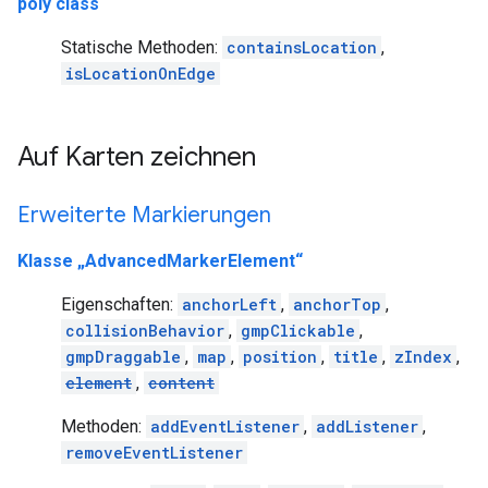
poly class
Statische Methoden:
containsLocation
,
isLocationOnEdge
Auf Karten zeichnen
Erweiterte Markierungen
Klasse „AdvancedMarkerElement“
Eigenschaften:
anchorLeft
,
anchorTop
,
collisionBehavior
,
gmpClickable
,
gmpDraggable
,
map
,
position
,
title
,
zIndex
,
element
,
content
Methoden:
addEventListener
,
addListener
,
removeEventListener