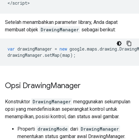
</script>
Setelah menambahkan parameter library, Anda dapat
membuat objek
DrawingManager
sebagai berikut:
var
drawingManager
=
new
google
.
maps
.
drawing
.
Drawing
drawingManager
.
setMap
(
map
);
Opsi Drawing
Manager
Konstruktor
DrawingManager
menggunakan sekumpulan
opsi yang mendefinisikan seperangkat kontrol untuk
menampilkan, posisi kontrol, dan status awal gambar.
Properti
drawingMode
dari
DrawingManager
menentukan status gambar awal DrawingManager.