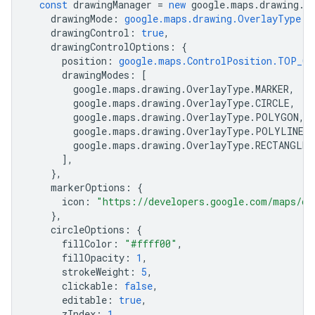
const
drawingManager
=
new
google
.
maps
.
drawing
.
D
drawingMode
:
google.maps.drawing.OverlayType.M
drawingControl
:
true
,
drawingControlOptions
:
{
position
:
google.maps.ControlPosition.TOP_CE
drawingModes
:
[
google
.
maps
.
drawing
.
OverlayType
.
MARKER
,
google
.
maps
.
drawing
.
OverlayType
.
CIRCLE
,
google
.
maps
.
drawing
.
OverlayType
.
POLYGON
,
google
.
maps
.
drawing
.
OverlayType
.
POLYLINE
,
google
.
maps
.
drawing
.
OverlayType
.
RECTANGLE
,
],
},
markerOptions
:
{
icon
:
"https://developers.google.com/maps/do
},
circleOptions
:
{
fillColor
:
"#ffff00"
,
fillOpacity
:
1
,
strokeWeight
:
5
,
clickable
:
false
,
editable
:
true
,
zIndex
:
1
,