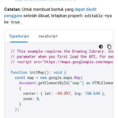
Catatan:
Untuk membuat bentuk yang
dapat diedit
pengguna
setelah dibuat, tetapkan properti
editable
-nya
ke
true
.
TypeScript
JavaScript
// This example requires the Drawing library. Incl
// parameter when you first load the API. For exam
// <script src="https://maps.googleapis.com/maps/a
function
initMap
()
:
void
{
const
map
=
new
google
.
maps
.
Map
(
document
.
getElementById
(
"map"
)
as
HTMLElement
{
center
:
{
lat
:
-
34.397
,
lng
:
150.644
},
zoom
:
8
,
}
);