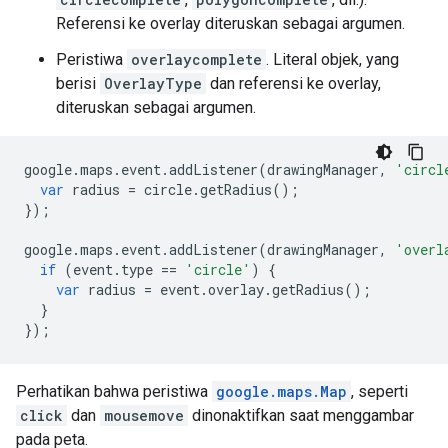
Referensi ke overlay diteruskan sebagai argumen.
Peristiwa
overlaycomplete
. Literal objek, yang
berisi
OverlayType
dan referensi ke overlay,
diteruskan sebagai argumen.
google
.
maps
.
event
.
addListener
(
drawingManager
,
'circl
var
radius
=
circle
.
getRadius
();
});
google
.
maps
.
event
.
addListener
(
drawingManager
,
'overl
if
(
event
.
type
==
'circle'
)
{
var
radius
=
event
.
overlay
.
getRadius
();
}
});
Perhatikan bahwa peristiwa
google.maps.Map
, seperti
click
dan
mousemove
dinonaktifkan saat menggambar
pada peta.