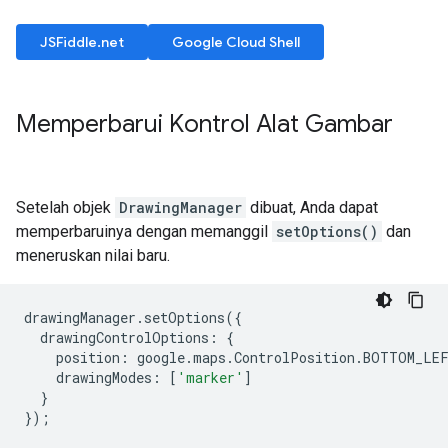
JSFiddle.net
Google Cloud Shell
Memperbarui Kontrol Alat Gambar
Setelah objek
DrawingManager
dibuat, Anda dapat
memperbaruinya dengan memanggil
setOptions()
dan
meneruskan nilai baru.
drawingManager
.
setOptions
({
drawingControlOptions
:
{
position
:
google
.
maps
.
ControlPosition
.
BOTTOM_LE
drawingModes
:
[
'marker'
]
}
});