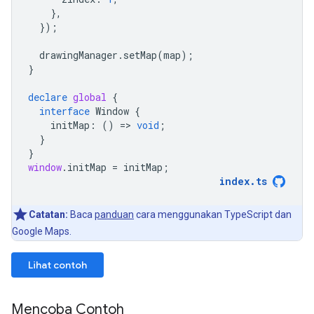
},
});
drawingManager
.
setMap
(
map
);
}
declare
global
{
interface
Window
{
initMap
:
()
=
>
void
;
}
}
window
.
initMap
=
initMap
;
index
.
ts
Catatan:
Baca
panduan
cara menggunakan TypeScript dan
Google Maps.
Lihat contoh
Mencoba Contoh