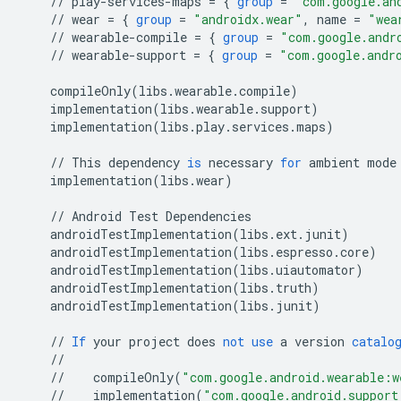
//
play
-
services
-
maps
=
{
group
=
"com.google.an
//
wear
=
{
group
=
"androidx.wear"
,
name
=
"wea
//
wearable
-
compile
=
{
group
=
"com.google.andr
//
wearable
-
support
=
{
group
=
"com.google.andr
compileOnly
(
libs
.
wearable
.
compile
)
implementation
(
libs
.
wearable
.
support
)
implementation
(
libs
.
play
.
services
.
maps
)
//
This
dependency
is
necessary
for
ambient
mode
implementation
(
libs
.
wear
)
//
Android
Test
Dependencies
androidTestImplementation
(
libs
.
ext
.
junit
)
androidTestImplementation
(
libs
.
espresso
.
core
)
androidTestImplementation
(
libs
.
uiautomator
)
androidTestImplementation
(
libs
.
truth
)
androidTestImplementation
(
libs
.
junit
)
//
If
your
project
does
not
use
a
version
catalo
//
//
compileOnly
(
"com.google.android.wearable:w
//
implementation
(
"com.google.android.support