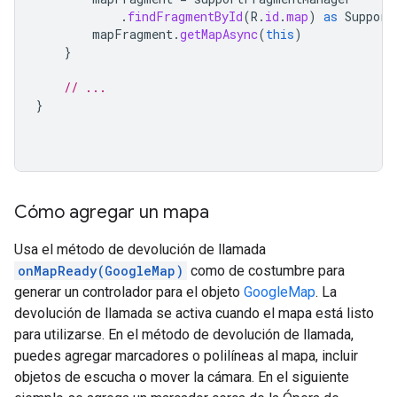
.
findFragmentById
(
R
.
id
.
map
)
as
Support
mapFragment
.
getMapAsync
(
this
)
}
// ...
}
Cómo agregar un mapa
Usa el método de devolución de llamada
onMapReady(GoogleMap)
como de costumbre para
generar un controlador para el objeto
GoogleMap
. La
devolución de llamada se activa cuando el mapa está listo
para utilizarse. En el método de devolución de llamada,
puedes agregar marcadores o polilíneas al mapa, incluir
objetos de escucha o mover la cámara. En el siguiente