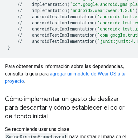
//
implementation
(
"com.google.android.gms:pla
//
implementation
(
"androidx.wear:wear:1.3.0"
)
//
androidTestImplementation
(
"androidx.test.e
//
androidTestImplementation
(
"androidx.test.e
//
androidTestImplementation
(
"androidx.test.u
//
androidTestImplementation
(
"com.google.trut
//
androidTestImplementation
(
"junit:junit:4.
}
Para obtener más información sobre las dependencias,
consulta la guía para
agregar un módulo de Wear OS a tu
proyecto
.
Cómo implementar un gesto de deslizar
para descartar y cómo establecer el color
de fondo inicial
Se recomienda usar una clase
SwipeDismissFrameLayout
para mostrar el mapa en el