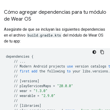
Cómo agregar dependencias para tu módulo
de Wear OS
Asegúrate de que se incluyan las siguientes dependencias
en el archivo
build.gradle.kts
del módulo de Wear OS
de tu app:
dependencies
{
//
...
//
Modern
Android
projects
use
version
catalogs
//
first
add
the
following
to
your
libs
.
versions
.
//
//
[
versions
]
//
playServicesMaps
=
"20.0.0"
//
wear
=
"1.3.0"
//
wearable
=
"2.9.0"
//
//
[
libraries
]