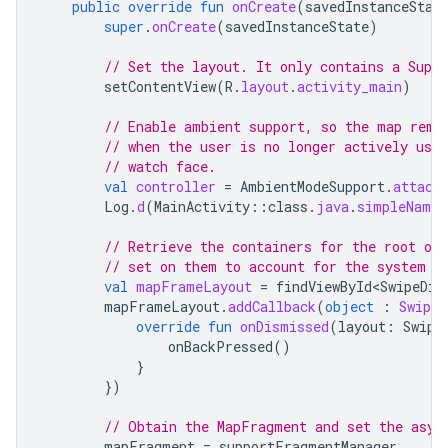
public
override
fun
onCreate
(
savedInstanceStat
super
.
onCreate
(
savedInstanceState
)
// Set the layout. It only contains a Supp
setContentView
(
R
.
layout
.
activity_main
)
// Enable ambient support, so the map rema
// when the user is no longer actively usin
// watch face.
val
controller
=
AmbientModeSupport
.
attach
Log
.
d
(
MainActivity
::
class
.
java
.
simpleName
,
// Retrieve the containers for the root of
// set on them to account for the system w
val
mapFrameLayout
=
findViewById<SwipeDis
mapFrameLayout
.
addCallback
(
object
:
Swipe
override
fun
onDismissed
(
layout
:
Swipe
onBackPressed
()
}
})
// Obtain the MapFragment and set the asyn
mapFragment
=
supportFragmentManager