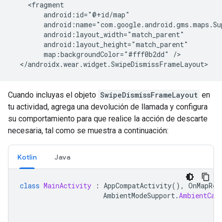
    <fragment

        android:id="@+id/map"

        android:name="com.google.android.gms.maps.Su
        android:layout_width="match_parent"

        android:layout_height="match_parent"

        map:backgroundColor="#fff0b2dd" />

  </androidx.wear.widget.SwipeDismissFrameLayout>
Cuando incluyas el objeto
SwipeDismissFrameLayout
en
tu actividad, agrega una devolución de llamada y configura
su comportamiento para que realice la acción de descarte
necesaria, tal como se muestra a continuación:
Kotlin
Java
class
MainActivity
:
AppCompatActivity
(),
OnMapRea
AmbientModeSupport
.
AmbientCal