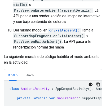
etails)
o
MapView.onEnterAmbient(ambientDetails)
. La
API pasa a una renderización del mapa no interactiva
y con bajo contenido de colores.
Del mismo modo, en
onExitAmbient()
llama a
SupportMapFragment.onExitAmbient()
o
MapView.onExitAmbient()
. La API pasa a la
renderización normal del mapa.
La siguiente muestra de código habilita el modo ambiente
en la actividad:
Kotlin
Java
class
AmbientActivity
:
AppCompatActivity
(),
Ambie
private
lateinit
var
mapFragment
:
SupportMapFr