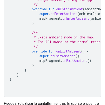
             */
override
fun
onEnterAmbient
(
ambientDet
super
.
onEnterAmbient
(
ambientDetail
mapFragment
.
onEnterAmbient
(
ambient
}
/**
             * Exits ambient mode on the map.
             * The API swaps to the normal renderi
             */
override
fun
onExitAmbient
()
{
super
.
onExitAmbient
()
mapFragment
.
onExitAmbient
()
}
}
}
}
Puedes actualizar la pantalla mientras la app se encuentre