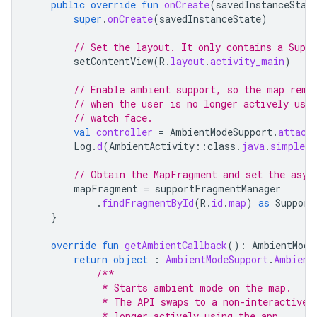
public
override
fun
onCreate
(
savedInstanceStat
super
.
onCreate
(
savedInstanceState
)
// Set the layout. It only contains a Supp
setContentView
(
R
.
layout
.
activity_main
)
// Enable ambient support, so the map rema
// when the user is no longer actively usin
// watch face.
val
controller
=
AmbientModeSupport
.
attach
Log
.
d
(
AmbientActivity
::
class
.
java
.
simpleNa
// Obtain the MapFragment and set the asyn
mapFragment
=
supportFragmentManager
.
findFragmentById
(
R
.
id
.
map
)
as
Support
}
override
fun
getAmbientCallback
():
AmbientMode
return
object
:
AmbientModeSupport
.
Ambient
/**
             * Starts ambient mode on the map.
             * The API swaps to a non-interactive 
             * longer actively using the app.