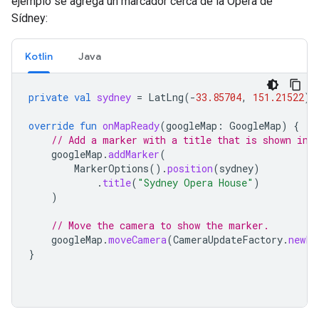
ejemplo se agrega un marcador cerca de la Ópera de
Sídney:
Kotlin
Java
private
val
sydney
=
LatLng
(
-
33.85704
,
151.21522
)
override
fun
onMapReady
(
googleMap
:
GoogleMap
)
{
// Add a marker with a title that is shown in 
googleMap
.
addMarker
(
MarkerOptions
().
position
(
sydney
)
.
title
(
"Sydney Opera House"
)
)
// Move the camera to show the marker.
googleMap
.
moveCamera
(
CameraUpdateFactory
.
newLa
}