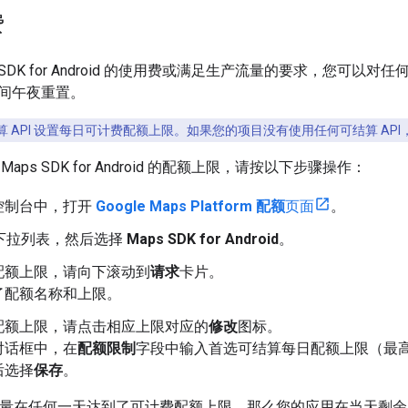
费
 SDK for Android 的使用费或满足生产流量的要求，您可以
间午夜重置。
算 API 设置每日可计费配额上限。如果您的项目没有使用任何可结算 AP
aps SDK for Android 的配额上限，请按以下步骤操作：
d 控制台中，打开
Google Maps Platform 配额
页面
。
I 下拉列表，然后选择
Maps SDK for Android
。
配额上限，请向下滚动到
请求
卡片。
了配额名称和上限。
配额上限，请点击相应上限对应的
修改
图标。
对话框中，在
配额限制
字段中输入首选可结算每日配额上限（最高可
后选择
保存
。
I 用量在任何一天达到了可计费配额上限，那么您的应用在当天剩余