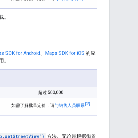
载。
s SDK for Android
、
Maps SDK for iOS
的应
用。
超过 500,000
如需了解批量定价，请
与销售人员联系
p.getStreetView()
方法。无论是根据街景