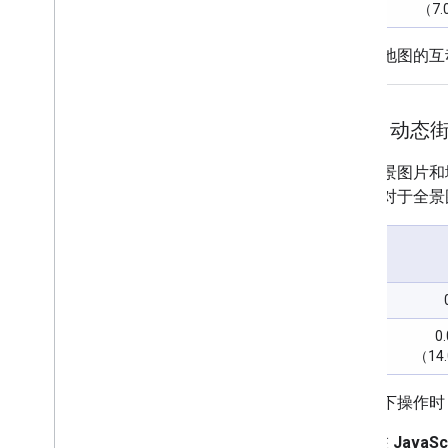
（7.
用户与地图的互
SKU：动态
街景全景图片和
用中，对于全景
0
（14
执行以下操作时
在
JavaSc