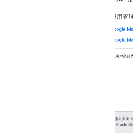
相关费用管
Google M
Google M
印度的用户必须先创建 
如未另行说明，那么本页
站政策
。Java 是 Orac