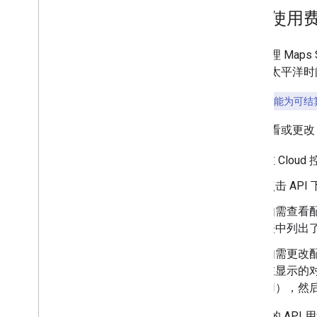
管理使用
如需管理 Maps
额将在太平洋时
注意：
您只能为可结
如需查看或更改 M
在 Clou
点击 AP
如需查看
表中列出
如需更改
在显示的
用），然
如果您的 AP