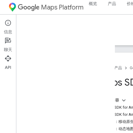
概览
产品
价
Maps Platform
Android
Maps SDK for Android
信息
指南
参考资料
示例
支持
聊天
API
首页
产品
G
Maps SDK for Android
Maps S
概览
快速入门
本页内容
设置
Maps SDK for
设置您的 Google Cloud 项目
Maps SDK for 
使用 API 密钥
SKU：移动原
设置 Android Studio 项目
SKU：动态地