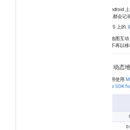
Android
统都会记
iOS 上的
用户与地图互动
的创建不再以移
SKU：动态
如果应用使用
M
或
Maps SDK fo
0