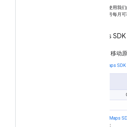
从 Maps SDK v3 Beta 版迁移
您可以使用我们
结算账号每月可获得 
政策和条款
使用量和结算
报告与监控
Maps SDK
服务条款
为满足 Google Play 的数据披露要求做
好准备
SKU：移动
采用
Maps SDK f
在采用
Maps SDK
图加载：