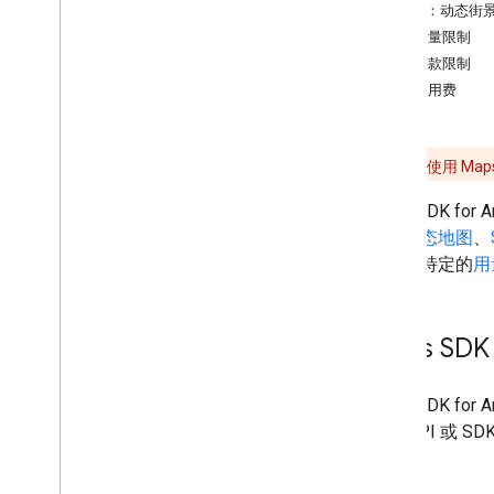
版本
SKU：动态街
其他用量限制
任务和概念
使用条款限制
创建和配置地图
管理使用费
与地图互动
在地图上绘制
提醒：
若要使用 Maps
自定义地图
Maps SDK for 
使用云端地图样式设置进行自定义
原生动态地图
、
使用 JSON 样式设置进行自定义
设置了特定的
用
增强无障碍功能
在 Wear OS 上使用 Maps API
Maps SDK
开放源代码库
实用程序库
KTX Kotlin 扩展
Maps SDK fo
Maps Compose 库
任何 API 或 S
Maps Rx 库
Secrets Gradle 插件