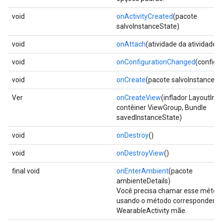
void
onActivityCreated
(pacote
salvoInstanceState)
void
onAttach
(atividade da atividade)
void
onConfigurationChanged
(configu
void
onCreate
(pacote salvoInstanceSt
Ver
onCreateView
(inflador LayoutInfla
contêiner ViewGroup, Bundle
savedInstanceState)
void
onDestroy
()
void
onDestroyView
()
final void
onEnterAmbient
(pacote
ambienteDetails)
Você precisa chamar esse métod
usando o método correspondente
WearableActivity mãe.