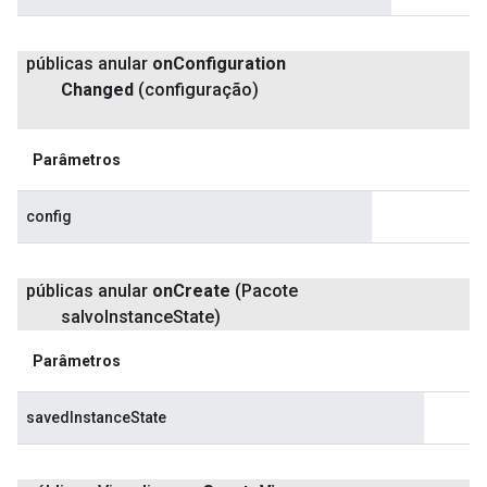
públicas anular
on
Configuration
Changed
(configuração)
Parâmetros
config
públicas anular
on
Create
(Pacote
salvo
Instance
State)
Parâmetros
savedInstanceState