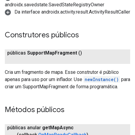
androidx.savedstate.SavedStateRegistryOwner
Da interface androidx.activity.result.ActivityResultCaller
Construtores públicos
públicas
Support
Map
Fragment
()
Cria um fragmento de mapa. Esse construtor é público
apenas para uso por um inflador. Use
newInstance()
para
criar um SupportMapFragment de forma programática.
Métodos públicos
públicas anular
get
Map
Async
(callback
On
Map
Ready
Callback
)