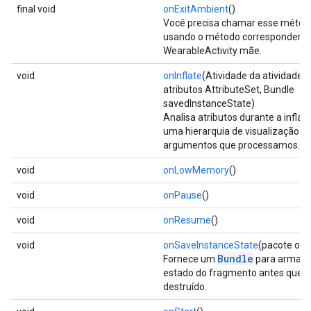
final void
onExitAmbient
()
Você precisa chamar esse métod
usando o método correspondente
WearableActivity mãe.
void
onInflate
(Atividade da atividade,
atributos AttributeSet, Bundle
savedInstanceState)
Analisa atributos durante a inflaç
uma hierarquia de visualização p
argumentos que processamos.
void
onLowMemory
()
void
onPause
()
void
onResume
()
void
onSaveInstanceState
(pacote out
Bundle
Fornece um
para armaze
estado do fragmento antes que el
destruído.