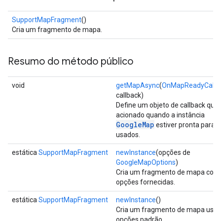
SupportMapFragment
()
Cria um fragmento de mapa.
Resumo do método público
void
getMapAsync
(
OnMapReadyCallb
callback)
Define um objeto de callback que
acionado quando a instância
GoogleMap
estiver pronta para s
usados.
estática
SupportMapFragment
newInstance
(opções de
GoogleMapOptions
)
Cria um fragmento de mapa com
opções fornecidas.
estática
SupportMapFragment
newInstance
()
Cria um fragmento de mapa usan
opções padrão.