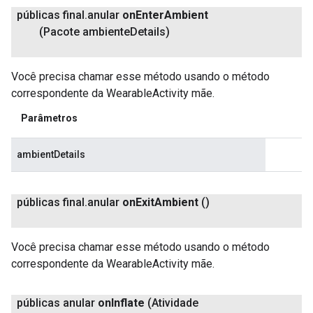
públicas final
.
anular
on
Enter
Ambient
(Pacote ambiente
Details)
Você precisa chamar esse método usando o método
correspondente da WearableActivity mãe.
Parâmetros
ambientDetails
públicas final
.
anular
on
Exit
Ambient
()
Você precisa chamar esse método usando o método
correspondente da WearableActivity mãe.
públicas anular
on
Inflate
(Atividade