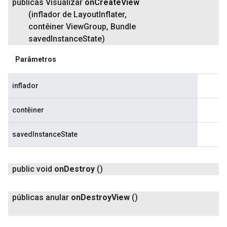
públicas Visualizar
on
Create
View
(inflador de Layout
Inflater
,
contêiner View
Group
,
Bundle
saved
Instance
State)
Parâmetros
inflador
contêiner
savedInstanceState
public void
on
Destroy
()
públicas anular
on
Destroy
View
()