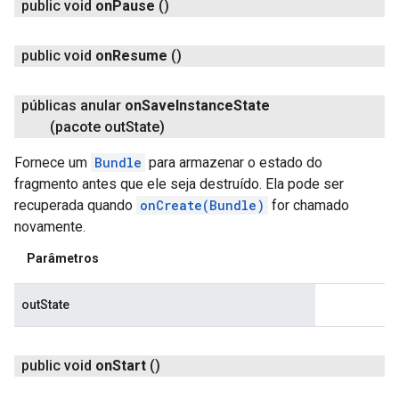
public void
on
Pause
()
public void
on
Resume
()
públicas anular
on
Save
Instance
State
(pacote out
State)
Fornece um
Bundle
para armazenar o estado do
fragmento antes que ele seja destruído. Ela pode ser
recuperada quando
onCreate(Bundle)
for chamado
novamente.
Parâmetros
outState
public void
on
Start
()