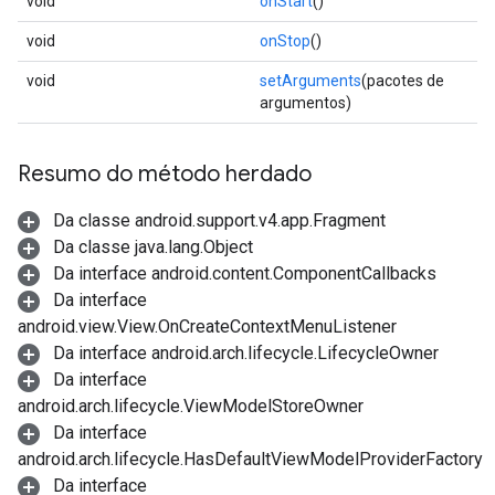
void
onStart
()
void
onStop
()
void
setArguments
(pacotes de
argumentos)
Resumo do método herdado
Da classe android.support.v4.app.Fragment
Da classe java.lang.Object
Da interface android.content.ComponentCallbacks
Da interface
android.view.View.OnCreateContextMenuListener
Da interface android.arch.lifecycle.LifecycleOwner
Da interface
android.arch.lifecycle.ViewModelStoreOwner
Da interface
android.arch.lifecycle.HasDefaultViewModelProviderFactory
Da interface