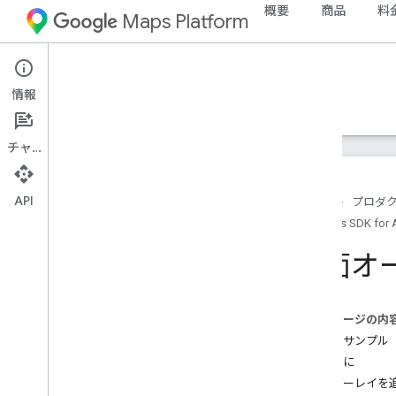
概要
商品
料
Maps Platform
Android
Maps SDK for Android
情報
ガイド
リファレンス
サンプル
サポート
チャット
API
ホーム
プロダ
Maps SDK for 
Maps SDK for Android
概要
地面オ
クイックスタート
設定
このページの内
Google Cloud プロジェクトをセットア
コードサンプル
ップする
はじめに
API キーを使用する
オーバーレイを
Android Studio プロジェクトをセット