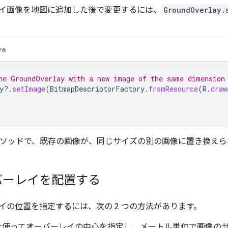
イ画像を地図に追加した後で変更するには、
GroundOverlay.
va
he GroundOverlay with a new image of the same dimension
y
?.
setImage
(
BitmapDescriptorFactory
.
fromResource
(
R
.
draw
ソッドで、既存の画像が、同じサイズの別の画像に置き換えら
バーレイを配置する
イの位置を指定するには、次の 2 つの方法があります。
を使ってオーバーレイの中心を指定し、メートル単位で画像の