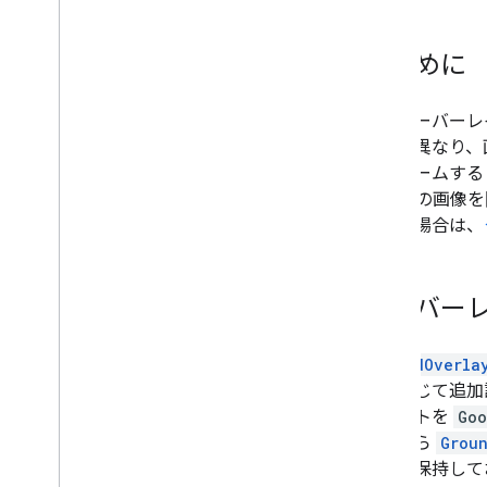
境界線用データドリブン スタイル設定
JSON スタイルでカスタマイズする
ユーザー補助機能を充実させる
はじめに
Wear OS での Maps API
地面オーバーレ
オープンソース ライブラリ
ー
とは異なり、
ユーティリティ ライブラリ
斜、ズームする
KTX Kotlin 拡張機能
に 1 枚の画
Maps Compose ライブラリ
加する場合は、
Maps Rx ライブラリ
Secrets Gradle プラグイン
Maps SDK V3 ベータ版から移行す
オーバー
る
ポリシーと規約
GroundOverla
使用量と請求額
要に応じて追加
レポートとモニタリング
ジェクトを
Goo
利用規約
ッドから
Grou
Google Play のデータ開示要件に備える
参照を保持して