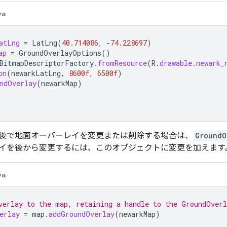
va
atLng
=
LatLng
(
40.714086
,
-
74.228697
)
ap
=
GroundOverlayOptions
()
BitmapDescriptorFactory
.
fromResource
(
R
.
drawable
.
newark_
on
(
newarkLatLng
,
8600f
,
6500f
)
ndOverlay
(
newarkMap
)
後で地面オーバーレイを変更または削除する場合は、
GroundO
イを後から変更するには、このオブジェクトに変更を加えます
va
verlay to the map, retaining a handle to the GroundOver
erlay
=
map
.
addGroundOverlay
(
newarkMap
)