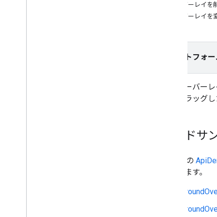
オーバーレイを
アップする
オーバーレイを
バージョン
タスクとコンセプト
地図を作成し、設定する
プラットフォー
地図を操作する
地図上に図形を表示する
地面オーバーレ
マーカー
図をドラッグし
高度なマーカー
情報ウィンドウ
シェイプ
コードサ
地面オーバーレイ
タイル オーバーレイ
GitHub の
Api
地図をカスタマイズする
れています。
Cloud ベースのマップのスタイル設定
を使ってカスタマイズする
GroundOve
データセット用データドリブン スタイ
ル設定
GroundOver