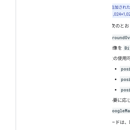
注:
地図に追加された
（128×512 や 1,02
手順は次のとお
GroundOv
画像を
Bi
次の使用
pos
pos
pos
必要に応
GoogleMa
次のコードは、