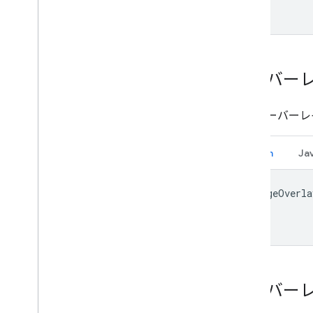
オーバー
地面オーバーレ
Kotlin
Ja
imageOverla
オーバー