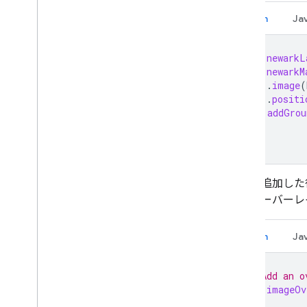
Kotlin
Ja
val
newarkL
val
newarkM
.
image
(
.
positi
map
.
addGrou
地図に追加した
地面オーバーレ
Kotlin
Ja
// Add an o
val
imageOv