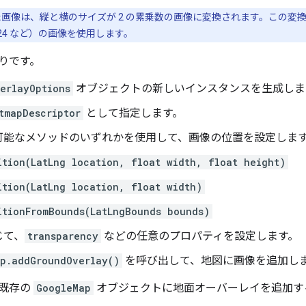
画像は、縦と横のサイズが 2 の累乗数の画像に変換されます。この変換
4×1,024 など）の画像を使用します。
りです。
erlayOptions
オブジェクトの新しいインスタンスを生成しま
tmapDescriptor
として指定します。
可能なメソッドのいずれかを使用して、画像の位置を設定しま
ition(LatLng location, float width, float height)
ition(LatLng location, float width)
itionFromBounds(LatLngBounds bounds)
じて、
transparency
などの任意のプロパティを設定します。
p.addGroundOverlay()
を呼び出して、地図に画像を追加し
既存の
GoogleMap
オブジェクトに地面オーバーレイを追加す