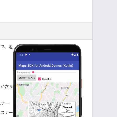
イで、地
ルが含ま
スナー
とリスナー