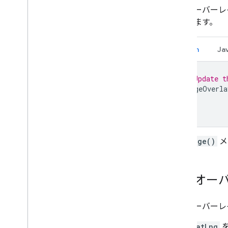
地面オーバーレ
使用します。
Kotlin
Ja
// Update t
imageOverla
setImage()
メ
地面オー
地面オーバーレ
LatLng