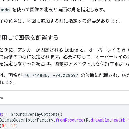
unds
を使って画像の北東と南西の角を指定します。
イの位置は、地図に追加する前に指定する必要があります。
使用して画像を配置する
ときに、アンカーが固定される LatLng と、オーバーレイの
で画像の中心に設定されます。必要に応じて、オーバーレイの
を指定しなかった場合は、画像のアスペクト比を保持するよう
は、画像が
40.714086, -74.228697
の位置に配置され、幅が 8
れます。
va
ap
=
GroundOverlayOptions
()
BitmapDescriptorFactory
.
fromResource
(
R
.
drawable
.
newark_
(
0f
,
1f
)