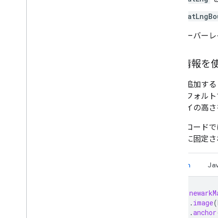
LatLngBo
地面オーバーレ
位置情報を
画像を追加する
は、デフォルト
バーレイの高さ
以下のコードで
は左下に固定さ
Kotlin
Ja
val
newarkM
.
image
(
.
anchor