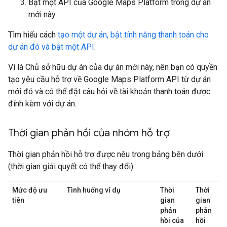
Bật một API của Google Maps Platform trong dự án
mới này.
Tìm hiểu cách
tạo một dự án, bật tính năng thanh toán cho
dự án đó và bật một API
.
Vì là Chủ sở hữu dự án của dự án mới này, nên bạn có quyền
tạo yêu cầu hỗ trợ về Google Maps Platform API từ dự án
mới đó và có thể đặt câu hỏi về tài khoản thanh toán được
đính kèm với dự án.
Thời gian phản hồi của nhóm hỗ trợ
Thời gian phản hồi hỗ trợ được nêu trong bảng bên dưới
(thời gian giải quyết có thể thay đổi):
Mức độ ưu
Tình huống ví dụ
Thời
Thời
tiên
gian
gian
phản
phản
hồi của
hồi