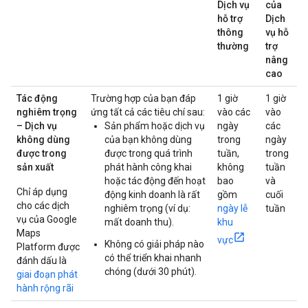
Dịch vụ
của
hỗ trợ
Dịch
thông
vụ hỗ
thường
trợ
nâng
cao
Tác động
Trường hợp của bạn đáp
1 giờ
1 giờ
nghiêm trọng
ứng tất cả các tiêu chí sau:
vào các
vào
– Dịch vụ
Sản phẩm hoặc dịch vụ
ngày
các
không dùng
của bạn không dùng
trong
ngày
được trong
được trong quá trình
tuần,
trong
sản xuất
phát hành công khai
không
tuần
hoặc tác động đến hoạt
bao
và
Chỉ áp dụng
động kinh doanh là rất
gồm
cuối
cho các dịch
nghiêm trọng (ví dụ:
ngày lễ
tuần
vụ của Google
mất doanh thu).
khu
Maps
vực
Không có giải pháp nào
Platform được
có thể triển khai nhanh
đánh dấu là
chóng (dưới 30 phút).
giai đoạn phát
hành rộng rãi