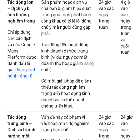
Tác động lớn
Sản phẩm hoặc dịch vụ
24 giờ
4 giờ
– Dịch vụ bị
của bạn bị giảm hiệu suất
vào các
vào
ảnh hưởng
trong quá trình phát hành
ngày
các
nghiêm trọng
công khai, có tỷ lệ lỗi đáng
trong
ngày
chú ý mà người dùng gặp
tuần
trong
Chỉ áp dụng
phải.
tuần
cho các dịch
và
vụ của Google
Tác động đến hoạt động
cuối
Maps
kinh doanh ở mức trung
tuần
Platform được
bình (ví dụ: nguy cơ mất
đánh dấu là
doanh thu hoặc giảm năng
giai đoạn phát
suất).
hành rộng rãi
Có một giải pháp để giảm
thiểu tác động nghiêm
trọng đến hoạt động kinh
doanh và có thể nhanh
chóng triển khai.
Tác động
Vấn đề này có phạm vi
24 giờ
24 giờ
trung bình –
và/hoặc mức độ nghiêm
vào các
vào
Dịch vụ bị ảnh
trọng hạn chế.
ngày
các
hưởng một
trong
ngày