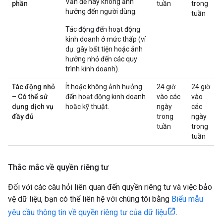
Vấn đề này không ảnh
phần
tuần
trong
hưởng đến người dùng.
tuần
Tác động đến hoạt động
kinh doanh ở mức thấp (ví
dụ: gây bất tiện hoặc ảnh
hưởng nhỏ đến các quy
trình kinh doanh).
Tác động nhỏ
Ít hoặc không ảnh hưởng
24 giờ
24 giờ
– Có thể sử
đến hoạt động kinh doanh
vào các
vào
dụng dịch vụ
hoặc kỹ thuật.
ngày
các
đầy đủ
trong
ngày
tuần
trong
tuần
Thắc mắc về quyền riêng tư
Đối với các câu hỏi liên quan đến quyền riêng tư và việc bảo
vệ dữ liệu, bạn có thể liên hệ với chúng tôi bằng
Biểu mẫu
yêu cầu thông tin về quyền riêng tư của dữ liệu
.