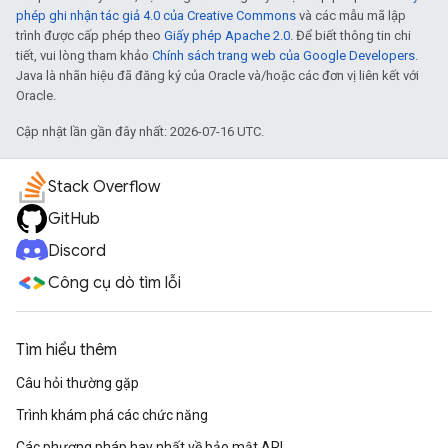
phép ghi nhận tác giả 4.0 của Creative Commons
và các mẫu mã lập
trình được cấp phép theo
Giấy phép Apache 2.0
. Để biết thông tin chi
tiết, vui lòng tham khảo
Chính sách trang web của Google Developers
.
Java là nhãn hiệu đã đăng ký của Oracle và/hoặc các đơn vị liên kết với
Oracle.
Cập nhật lần gần đây nhất: 2026-07-16 UTC.
Stack Overflow
GitHub
Discord
Công cụ dò tìm lỗi
Tìm hiểu thêm
Câu hỏi thường gặp
Trình khám phá các chức năng
Các phương pháp hay nhất về bảo mật API