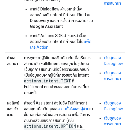
การสนทนา
หากใช้ Dialogflow คำขอเหล่านี้จะ
สอดคล้องกับ Intent ที่กำหนดไว้ในส่วน
Discovery
ของการตั้งค่าการผสานรวม
Google Assistant
หากใช้ Actions SDK คำขอเหล่านี้จะ
สอดคล้องกับ Intent ที่กำหนดไว้ใน
แพ็ก
เกจ Action
คำขอ
การพูดจากผู้ใช้ในเซสชันเดียวกันเมื่อเริ่มการ
เว็บฮุคของ
สนทนา
สนทนากับ Fulfillment ของคุณ ในรูปแบบ
Dialogflow
เว็บฮุคการสนทนา นี่คือข้อความตอบกลับที่
เว็บฮุคของ
เป็นข้อมูลดิบจากผู้ใช้ที่เกี่ยวข้องกับ Intent
การสนทนา
actions
.
intent
.
TEXT
ที่
Fulfillment ตามคำขอของคุณในการเลี้ยว
ก่อนหน้า
ผลลัพธ์
คำขอที่ Assistant ส่งไปยัง Fulfillment
เว็บฮุคของ
ของตัว
ของคุณเมื่อเว็บฮุคขอ
ความตั้งใจของผู้ช่วย
ใน
Dialogflow
ช่วย
ขั้นตอนก่อนหน้าของการสนทนาเพื่อจัดการ
เว็บฮุคของ
กับบางส่วนของการสนทนา (เช่น
การสนทนา
actions
.
intent
.
OPTION
และ