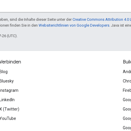
ben, sind die Inhalte dieser Seite unter der
Creative Commons Attribution 4.0 
tionen finden Sie in den
Websiterichtlinien von Google Developers
. Java ist e
7-26 (UTC).
Verbinden
Buil
Blog
And
Bluesky
Chr
Instagram
Fire
LinkedIn
Goog
X (Twitter)
Goog
YouTube
Goog
Goog