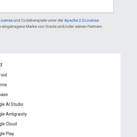
License
und Codebeispiele unter der
Apache 2.0 License
ine eingetragene Marke von Oracle und/oder seinen Partnern.
d
roid
ome
base
le AI Studio
le Antigravity
le Cloud
le Play