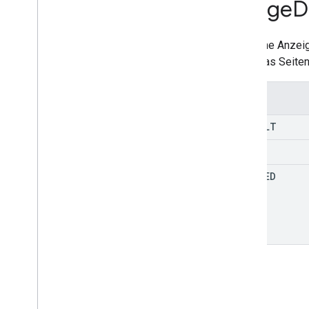
Image
D
Error
Type
Frequenz
Mögliche Anzeige
Generische Erweiterung
wenn das Seitenv
Horizontale Ausrichtung
Bild
Bildoptionen
Enums
Eingabetyp
DEFAULT
Line
Item
Werbebuchungstyp
WHITE
Werbebuchung aktualisieren
CROPPED
Link
Dialog
Spec
Link
Wertspezifikation
Location
Medienstatus
Media
Type
Händler
Neuer Oberflächenstatus
Neuer Oberflächenwert