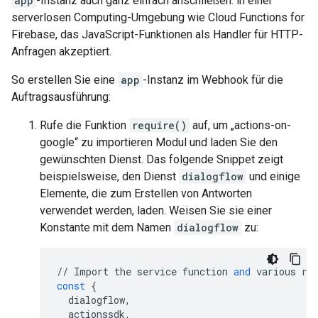
app
-Instanz auch ganz einfach anschließen. in einer
serverlosen Computing-Umgebung wie Cloud Functions for
Firebase, das JavaScript-Funktionen als Handler für HTTP-
Anfragen akzeptiert.
So erstellen Sie eine
app
-Instanz im Webhook für die
Auftragsausführung:
Rufe die Funktion
require()
auf, um „actions-on-
google“ zu importieren Modul und laden Sie den
gewünschten Dienst. Das folgende Snippet zeigt
beispielsweise, den Dienst
dialogflow
und einige
Elemente, die zum Erstellen von Antworten
verwendet werden, laden. Weisen Sie sie einer
Konstante mit dem Namen
dialogflow
zu:
//
Import
the
service
function
and
various
re
const
{
dialogflow
,
actionssdk
,