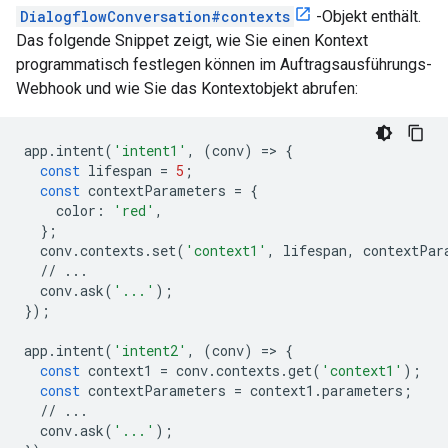
DialogflowConversation#contexts
-Objekt enthält.
Das folgende Snippet zeigt, wie Sie einen Kontext
programmatisch festlegen können im Auftragsausführungs-
Webhook und wie Sie das Kontextobjekt abrufen:
app
.
intent
(
'intent1'
,
(
conv
)
=
>
{
const
lifespan
=
5
;
const
contextParameters
=
{
color
:
'red'
,
};
conv
.
contexts
.
set
(
'context1'
,
lifespan
,
contextPar
//
...
conv
.
ask
(
'...'
);
});
app
.
intent
(
'intent2'
,
(
conv
)
=
>
{
const
context1
=
conv
.
contexts
.
get
(
'context1'
);
const
contextParameters
=
context1
.
parameters
;
//
...
conv
.
ask
(
'...'
);