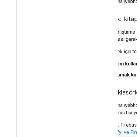
Karşılama webho
İstemci kita
Yerel geliştirme
kullanması gerek
Yüklemek için ter
npm kullan
Yumak kul
Proje klasörl
Karşılama webhoo
veya kendi bünyen
Örneğin, Firebase
Node.js'yi ve Fi