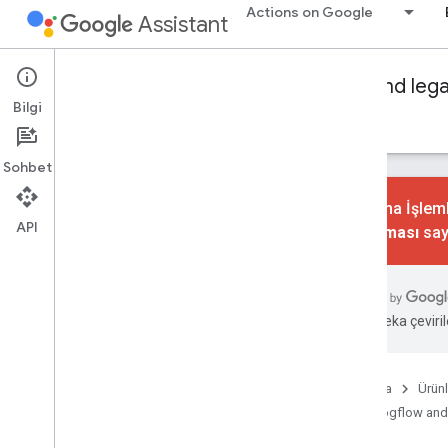
Actions on Google
Assistant
Conversational Actions
Dialogflow and leg
Bilgi
Rehberler
Referans
Örnekler
Sözlük
Sohbet
Konuşma İşlemle
API
kaldırılması
say
Sipariş karşılama kitaplıkları
Node
.
js
Genel bakış
Yapay zeka çevirile
Referans
Sürüm notları
Java
Ana Sayfa
Ürünl
Dialogflow and
Ses