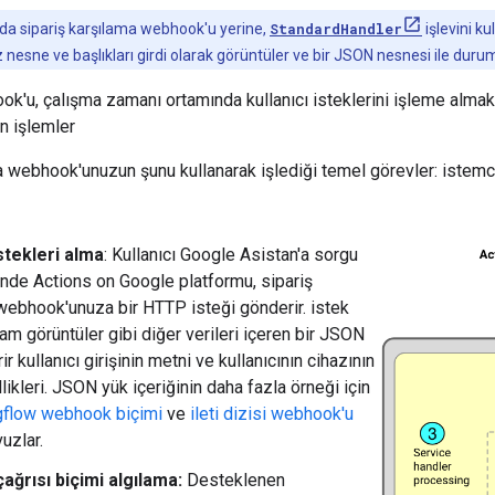
da sipariş karşılama webhook'u yerine,
StandardHandler
işlevini ku
iz nesne ve başlıkları girdi olarak görüntüler ve bir JSON nesnesi ile du
k'u, çalışma zamanı ortamında kullanıcı isteklerini işleme almak v
n işlemler
a webhook'unuzun şunu kullanarak işlediği temel görevler: istemci
istekleri alma
: Kullanıcı Google Asistan'a sorgu
nde Actions on Google platformu, sipariş
webhook'unuza bir HTTP isteği gönderir. istek
am görüntüler gibi diğer verileri içeren bir JSON
ir kullanıcı girişinin metni ve kullanıcının cihazının
ikleri. JSON yük içeriğinin daha fazla örneği için
gflow webhook biçimi
ve
ileti dizisi webhook'u
uzlar.
ğrısı biçimi algılama:
Desteklenen