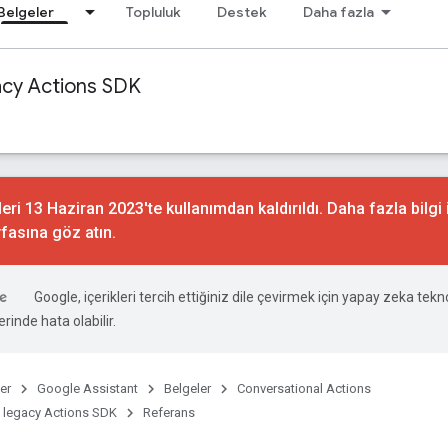
Belgeler
Topluluk
Destek
Daha fazla
acy Actions SDK
ri 13 Haziran 2023'te kullanımdan kaldırıldı. Daha fazla bilgi 
fasına göz atın.
Google, içerikleri tercih ettiğiniz dile çevirmek için yapay zeka teknol
rinde hata olabilir.
er
Google Assistant
Belgeler
Conversational Actions
 legacy Actions SDK
Referans