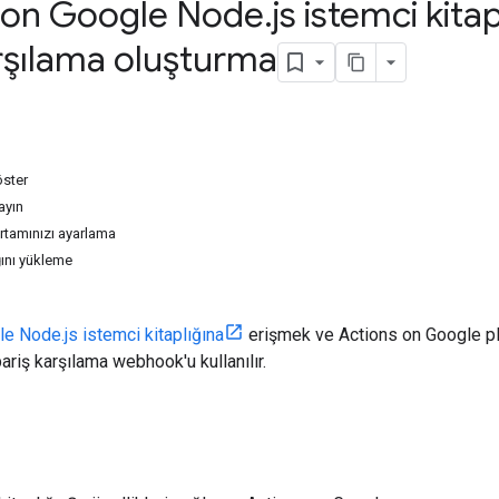
 on Google Node
.
js istemci kita
arşılama oluşturma
öster
layın
ortamınızı ayarlama
ğını yükleme
e Node.js istemci kitaplığına
erişmek ve Actions on Google pl
ariş karşılama webhook'u kullanılır.