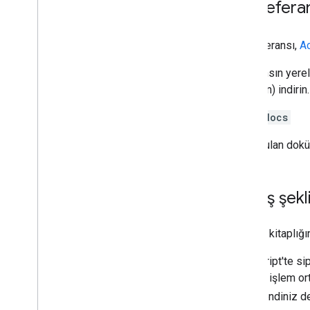
API refera
API referansı,
Ac
Referansın yerel 
dizinden) indirin
yarn docs
Oluşturulan dokü
İşleyiş şekl
İstemci kitaplığ
JavaScript'te si
bir bilgi işlem 
kodu kendiniz de 