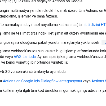
kitaplığı, Şu özellikleri sağlayan Actions on Google:
engin multimedya yanıtları da dahil olmak üzere tüm Actions on G
 depolama, işlemler ve daha fazlası.
'te sarmalayan deyimsel soyutlama katmanı sağlar
ileti dizisi
şılama ile teslimat arasındaki iletişimin alt düzey ayrıntılarını ele
r gibi aşina olduğunuz paket yönetimi araçlarıyla yüklenebilir:
n
rşılama webhook'unuzu sunucusuz bilgi işlem platformlarında kol
ibi veya
AWS Lambda
. Ayrıca sipariş karşılama webhook'unuzu da
n ve kendi yönettiği bir ortamda yürütebilir.
v6.0.0 ve sonraki sürümleriyle uyumludur.
nı
Actions on Google için Dialogflow entegrasyonu
veya
Actions
nı kullanmayla ilgili tam kod örneklerini görmek için şu adresi ziya