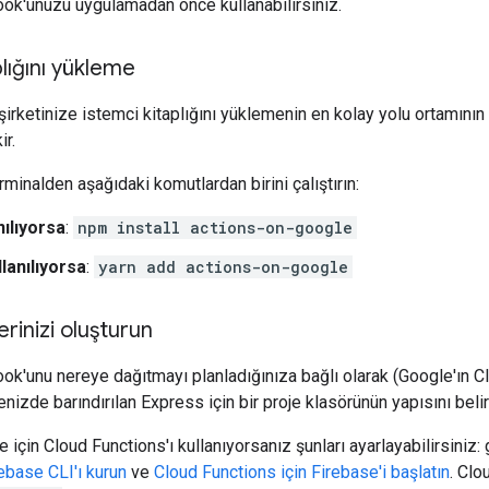
ok'unuzu uygulamadan önce kullanabilirsiniz.
plığını yükleme
 şirketinize istemci kitaplığını yüklemenin en kolay yolu ortamının
ir.
minalden aşağıdaki komutlardan birini çalıştırın:
ılıyorsa
:
npm install actions-on-google
lanılıyorsa
:
yarn add actions-on-google
erinizi oluşturun
k'unu nereye dağıtmayı planladığınıza bağlı olarak (Google'ın 
izde barındırılan Express için bir proje klasörünün yapısını belir
 için Cloud Functions'ı kullanıyorsanız şunları ayarlayabilirsiniz: 
rebase CLI'ı kurun
ve
Cloud Functions için Firebase'i başlatın
. Clo