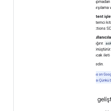
yapmadan ön
karşılama w
Intent işl
istemci kit
Actions SD
Kullanıcı
çağırır.
as
dönüştürür
ancak ileti 
ziyaret edin.
Not:
Actions on Googl
nesnelerin sayısı Çünkü b
Yerel geli