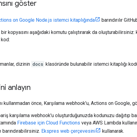
nsını göster
tions on Google Node.js istemci kitaplığında
barındırılır GitHu
bir kopyasını aşağıdaki komutu çalıştırarak da oluşturabilirsiniz: 
. kod:
manlar, dizinin
docs
klasöründe bulunabilir istemci kitaplığı kodu
ini anlayın
ını kullanmadan önce, Karşılama webhook'u, Actions on Google, gö
pariş karşılama webhook'u oluşturduğunuzda kodunuzu dağıtıp barı
ortamında
Firebase için Cloud Functions
veya AWS Lambda kullanın
barındırabilirsiniz.
Ekspres web çerçevesini
kullanarak.