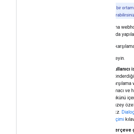
Not:
başka bir ortam
kullanarak çağırabilirsin
Karşılama webhoo
Google'da yapıla
Sipariş karşılam
'nı inceleyin.
Kullanıcı 
gönderdiği
karşılama 
amacı ve h
yükünü içer
yüzey özell
bkz.
Dialo
biçimi
kılav
Çerçeve ça