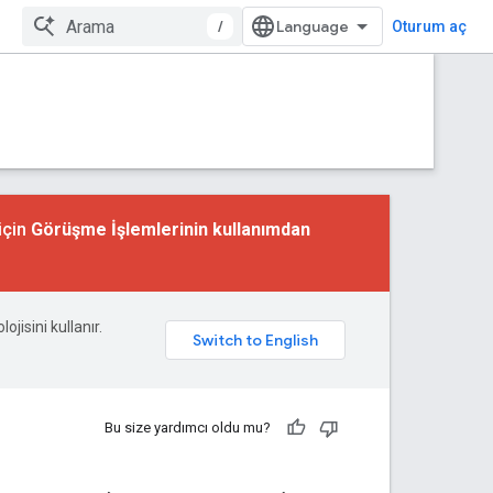
/
Oturum aç
için
Görüşme İşlemlerinin kullanımdan
ojisini kullanır.
Bu size yardımcı oldu mu?