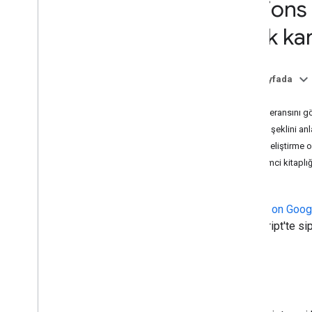
Actions
Ses kitaplığı
Ses yüksekliği
istek k
Niyetler
Genel bakış
Bu sayfada
Yerleşik amaçlar
Giriş
API referansını g
Webhook biçimi
İşleyiş şeklini an
Genel bakış
Yerel geliştirme 
Dialogflow webhook biçimi
İstemci kitaplı
Görüşme webhook biçimi
Webhook oyun alanı
Actions on Googl
İşlem paketi
JavaScript'te sip
Sorgu kalıpları
Hesap Bağlama
İşlem
Giriş
İşlem Paketi
Onay Türü