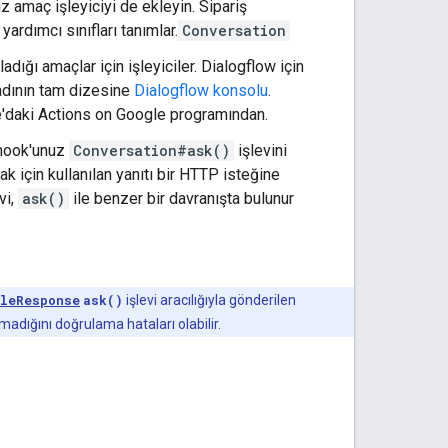
z amaç işleyiciyi de ekleyin. Sipariş
ardımcı sınıfları tanımlar.
Conversation
adığı amaçlar için işleyiciler. Dialogflow için
 adının tam dizesine
Dialogflow konsolu
.
le'daki Actions on Google programından.
bhook'unuz
Conversation#ask()
işlevini
mak için kullanılan yanıtı bir HTTP isteğine
vi,
ask()
ile benzer bir davranışta bulunur
pleResponse
ask()
işlevi aracılığıyla gönderilen
madığını doğrulama hataları olabilir.