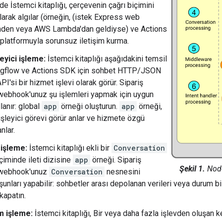
e İstemci kitaplığı, çerçevenin çağrı biçimini
larak algılar (örneğin, (istek Express web
nden veya AWS Lambda'dan geldiyse) ve Actions
platformuyla sorunsuz iletişim kurma.
eyici işleme:
İstemci kitaplığı aşağıdakini temsil
logflow ve Actions SDK için sohbet HTTP/JSON
'si bir hizmet işlevi olarak görür. Sipariş
webhook'unuz şu işlemleri yapmak için uygun
lanır: global
app
örneği oluşturun.
app
örneği,
işleyici görevi görür anlar ve hizmete özgü
nlar.
i işleme:
İstemci kitaplığı ekli bir
Conversation
çiminde ileti dizisine
app
örneği. Sipariş
Şekil 1.
Node
 webhook'unuz
Conversation
nesnesini
şunları yapabilir: sohbetler arası depolanan verileri veya durum b
kapatın.
m işleme:
İstemci kitaplığı, Bir veya daha fazla işlevden oluşan k