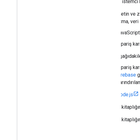
Node.js istemci 
Kimlik Doğrulama Türü
Görüşme Yerine Getirme
Metin ve z
açma, veri
JavaScript
Sipariş kar
Aşağıdakile
Sipariş ka
Firebase
g
barındırıla
Node.js
İstemci kitaplığı
İstemci kitaplığı