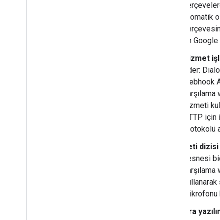
çerçevelerd
otomatik o
çerçevesi
on Google 
Hizmet işl
eder: Dia
webhook API
karşılama 
hizmeti kul
HTTP için 
protokolü a
İleti dizis
nesnesi bi
karşılama
kullanarak 
mikrofonu 
Ara yazılı