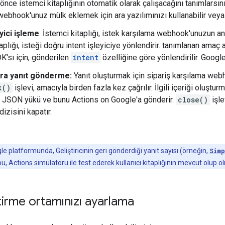
ce istemci kitaplığının otomatik olarak çalışacağını tanımlarsını
ebhook'unuz mülk eklemek için ara yazılımınızı kullanabilir veya y
eyici işleme
: İstemci kitaplığı, istek karşılama webhook'unuzun anl
aplığı, isteği doğru intent işleyiciye yönlendirir. tanımlanan amaç
K'sı için, gönderilen
intent
özelliğine göre yönlendirilir. Goog
lara yanıt gönderme:
Yanıt oluşturmak için sipariş karşılama we
k()
işlevi, amacıyla birden fazla kez çağrılır. İlgili içeriği oluştur
. JSON yükü ve bunu Actions on Google'a gönderir.
close()
işle
dizisini kapatır.
e platformunda, Geliştiricinin geri gönderdiği yanıt sayısı (örneğin,
Sim
u, Actions simülatörü ile test ederek kullanıcı kitaplığının mevcut olup ol
ştirme ortamınızı ayarlama