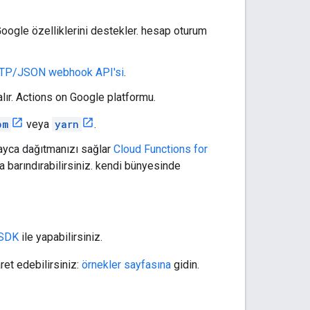
oogle özelliklerini destekler. hesap oturum
 HTTP/JSON webhook API'si
.
 alır. Actions on Google platformu.
pm
veya
yarn
.
ayca dağıtmanızı sağlar
Cloud Functions for
 barındırabilirsiniz. kendi bünyesinde
 SDK
ile yapabilirsiniz.
ret edebilirsiniz:
örnekler sayfasına
gidin.