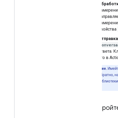
Обработк
намерений
направляе
намерени
свойства
Отправка
Conversa
ответа. К
его в Act
Примечание.
Имейт
отправляет обратно, н
клиентской библиотеки
ответах.
Настройте