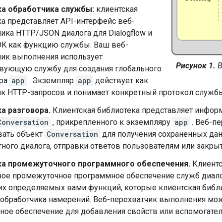
а обработчика службы:
клиентская
а представляет API-интерфейс веб-
ика HTTP/JSON диалога для Dialogflow и
SDK как функцию службы. Ваш веб-
чик выполнения использует
Рисунок 1.
В
твующую службу для создания глобального
яра
app
. Экземпляр
app
действует как
ик HTTP-запросов и понимает конкретный протокол служб
а разговора.
Клиентская библиотека представляет инфор
Conversation
, прикрепленного к экземпляру
app
. Веб-п
вать объект
Conversation
для получения сохраненных да
ного диалога, отправки ответов пользователям или закры
а промежуточного программного обеспечения.
Клиентс
ое промежуточное программное обеспечение служб диалог
их определяемых вами функций, которые клиентская библи
обработчика намерений. Веб-перехватчик выполнения мо
ное обеспечение для добавления свойств или вспомогате