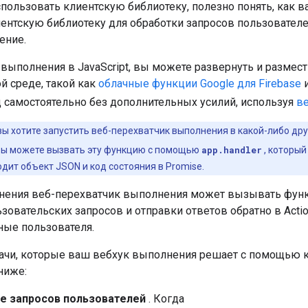
пользовать клиентскую библиотеку, полезно понять, как 
ентскую библиотеку для обработки запросов пользователей
ение.
выполнения в JavaScript, вы можете развернуть и размест
й среде, такой как
облачные функции Google для Firebase
и
д самостоятельно без дополнительных усилий, используя
в
вы хотите запустить веб-перехватчик выполнения в какой-либо д
Вы можете вызвать эту функцию с помощью
app.handler
, который
дит объект JSON и код состояния в Promise.
нения веб-перехватчик выполнения может вызывать функ
зовательских запросов и отправки ответов обратно в Actio
ые пользователя.
чи, которые ваш вебхук выполнения решает с помощью кл
ниже:
е запросов пользователей
. Когда