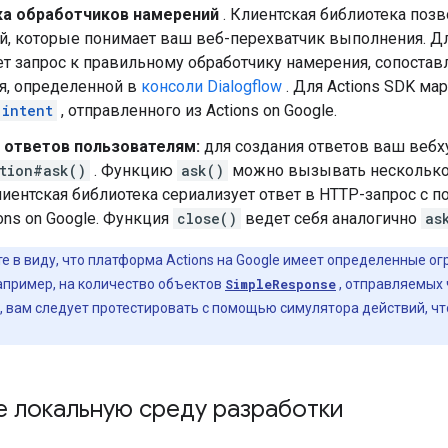
а обработчиков намерений
. Клиентская библиотека поз
, которые понимает ваш веб-перехватчик выполнения. Для
т запрос к правильному обработчику намерения, сопоставл
я, определенной в
консоли Dialogflow
. Для Actions SDK ма
intent
, отправленного из Actions on Google.
 ответов пользователям:
для создания ответов ваш веб
tion#ask()
. Функцию
ask()
можно вызывать несколько 
лиентская библиотека сериализует ответ в HTTP-запрос с
ions on Google. Функция
close()
ведет себя аналогично
as
е в виду, что платформа Actions на Google имеет определенные о
апример, на количество объектов
SimpleResponse
, отправляемых
, вам следует протестировать с помощью симулятора действий, ч
 локальную среду разработки