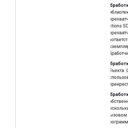
Обработк
библиотек
перехватч
Actions 
перехват
соответс
экземпл
обработч
Обработк
объекта
использо
перекрест
Обработк
собственн
нескольк
вызовом 
программ