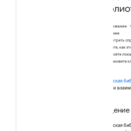
Звуковая библиотека
библиот
Громкость звука
Намерения
Содержание
Обзор
Введение
Встроенные намерения
Посмотреть спр
Поймите, как эт
Формат вебхука
Настройте лока
Обзор
Установите к
Формат веб-перехватчика
Dialogflow
Формат веб-перехватчика беседы
Клиентская биб
Площадка для вебхуков
Google и взаим
Пакет действий
Шаблоны запросов
Введение
Связывание с аккаунтом
Действие
Пакет действий
Клиентская биб