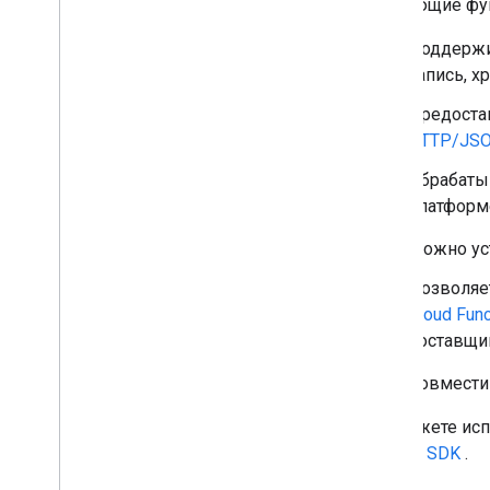
Тип утверждения
следующие фу
Auth
Grant
Type
Поддержив
РазговорВыполнение
запись, х
Предостав
HTTP/JS
Обрабаты
платформе
Можно ус
Позволяе
Cloud Func
поставщи
Совмести
Вы можете исп
Actions SDK
.