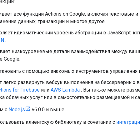
нкции:
ает все функции Actions on Google, включая текстовые и
ранение данных, транзакции и многое другое.
ляет идиоматический уровень абстракции в JavaScript, к
ON
.
вает низкоуровневые детали взаимодействия между ваш
 Google.
тановить с помощью знакомых инструментов управления п
т легко развернуть вебхук выполнения на бессерверных в
tions for Firebase
или
AWS Lambda
. Вы также можете разм
ка облачных услуг или в самостоятельно размещаемой и с
м с
Node.js
v6.0.0 и выше.
ользовать клиентскую библиотеку в сочетании с
интеграци