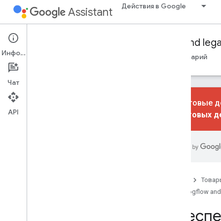
Действия в Google
Assistant
Conversational Actions
Dialogflow and leg
Информация
Путеводители
Ссылка
Образцы
Глоссарий
Чат
Диалоговые де
API
диалоговых д
Библиотеки выполнения
Node
.
js
Обзор
Ссылка
Примечания к выпускам
Главная
Товар
Java
Dialogflow and
Обеспе
Аудио