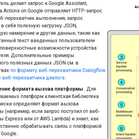
ель делает запрос к Google Assistant,
 Actions on Google отправляет HTTP-запрос
еб-перехватчик выполнения; запрос
в себя полезную нагрузку JSON,
ую намерение и другие данные, такие как
танный текст введенных пользователем
 поверхностные возможности устройства
теля. Дополнительные примеры
ого полезных данных JSON см. в
твах
по формату веб-перехватчика Dialogflow
 веб-перехватчика диалога
.
ение формата вызова платформы
. Для
ваемых платформ клиентская библиотека
чески определяет формат вызова
 (например, если запрос поступил от веб-
 Express или от AWS Lambda) и знает, как
тственно обрабатывать связь с платформой
 Google. .