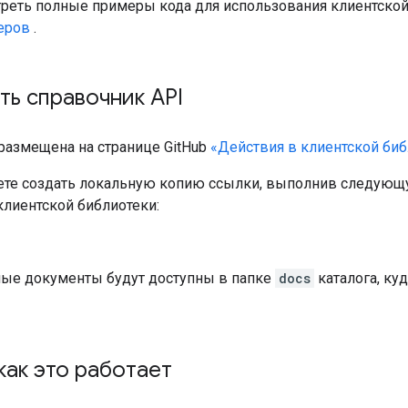
реть полные примеры кода для использования клиентской
еров
.
ь справочник API
 размещена на странице GitHub
«Действия в клиентской биб
те создать локальную копию ссылки, выполнив следующу
клиентской библиотеки:
ые документы будут доступны в папке
docs
каталога, ку
как это работает