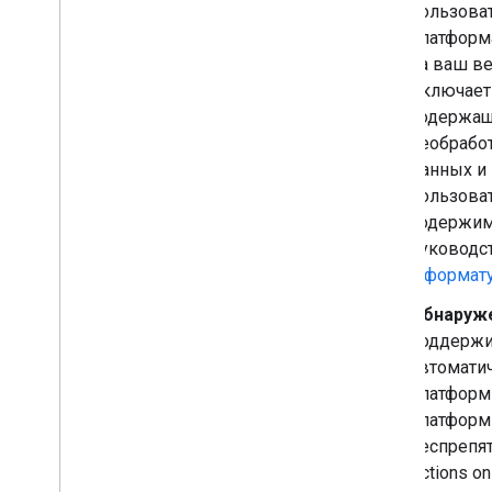
пользоват
платформа
на ваш в
включает 
содержащ
необрабо
данных и
пользова
содержим
руководс
и
формату
Обнаруж
поддержи
автомати
платформы
платформы
беспрепя
Actions on