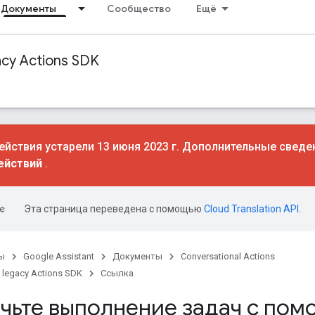
Документы
Сообщество
Ещё
acy Actions SDK
йствия устарели 13 июня 2023 г. Дополнительные сведе
ействий
.
Эта страница переведена с помощью
Cloud Translation API
.
ы
Google Assistant
Документы
Conversational Actions
 legacy Actions SDK
Ссылка
чьте выполнение задач с пом