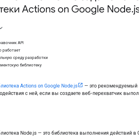
еки Actions on Google Node
.
j
авочник API
о работает
льную среду разработки
лиентскую библиотеку
лиотека Actions on Google Node.js
— это рекомендуемый с
одействия с ней, если вы создаете веб-перехватчик выполн
лиотека Node.js — это библиотека выполнения действий в 