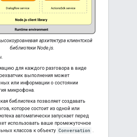
ысокоуровневая архитектура клиентской
библиотеки Node.js.
ы.
мацию для каждого разговора в виде
ерехватчик выполнения может
нных или информации о состоянии
тия микрофона.
кая библиотека позволяет создавать
ов, которое состоит из одной или
отека автоматически запускает перед
жет использовать ваше промежуточное
льных классов к объекту
Conversation
.