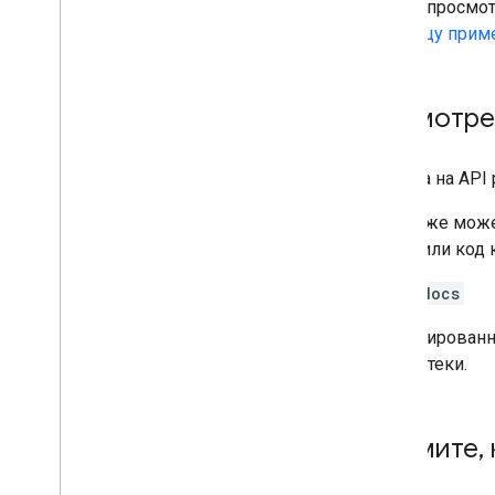
Чтобы просмот
страницу прим
Посмотрет
Ссылка на API
Вы также може
загрузили код 
yarn docs
Сгенерированн
библиотеки.
Поймите
,