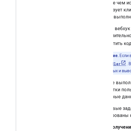
Прежде чем ис
использует кли
вам на выполн
Создав вебхук 
вычислительно
разместить ко
Примечание.
Если 
StandardHandler
. 
входных данных и выво
В среде выпол
обработки поль
выходные данн
Ключевые зада
суммированы 
Получени