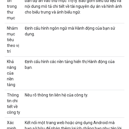
tin
bản dự án vào thư mục Trợ lý. Bao gồm siêu dữ liệu và
trong
nội dung mô tả chi tiết về tài nguyên dự án và hình ảnh
thư
cho biểu trưng và ảnh biểu ngữ.
mục
Nhắm
Định cấu hình ngôn ngữ mà Hành động của bạn sử
mục
dụng.
tiêu
theo vị
trí
Khả
Định cấu hình các nền tảng hiển thị Hành động của
năng
bạn.
của
nền
tảng
Thông
Nêu rõ thông tin liên hệ của công ty.
tin chi
tiết về
công ty
Xác
Kết nối một trang web hoặc ứng dụng Android mà
minh
bạn sở hữu để nhận thêm lợi ích chẳng hạn như tên lời