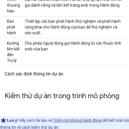
thương
gọi dành riêng và liên kết trang web trong Hành động.
hiệu
Bản
Thiết lập các bản phát hành thử nghiệm và phát hành
phát
công khai cho Hành động của bạn để thử nghiệm và
hành
sản xuất.
Đường
Cho phép người dùng gọi Hành động từ các thuộc tính
liên kết
web của bạn.
đến
Trợ lý
Cách xác định thông tin dự án:
Kiểm thử dự án trong trình mô phỏng
Lưu ý:
Hãy xem tài liệu về
Trình mô phỏng hành động
để biết toàn bộ
thông tin về cách kiểm thử dự án.