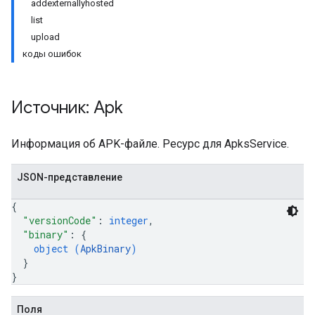
addexternallyhosted
list
upload
коды ошибок
Источник: Apk
Информация об APK-файле. Ресурс для ApksService.
JSON-представление
{
"versionCode"
: 
integer
,
"binary"
: 
{
object (
ApkBinary
)
}
}
tions
ions.offers
Поля