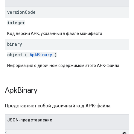
version
Code
редложения
integer
Код версии APK, указанный в файле манифеста.
binary
object (
ApkBinary
)
Информация о двоичном содержимом этого APK-файла.
Apk
Binary
Представляет собой двоичный код APK-файла.
JSON-представление
{