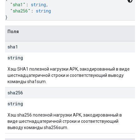
"sha1"
: 
string
,
"sha256"
: 
string
}
Поля
sha1
string
Хэш SHA1 полезной нагрузки APK, закодированный в виде
шестнадцатеричной строки и соответствующий выводу
команды sha1sum.
sha256
string
Хэш sha256 полезной нагрузки APK, закодированный в
виде шестнадцатеричной строки и соответствующий
выводу команды sha256sum.