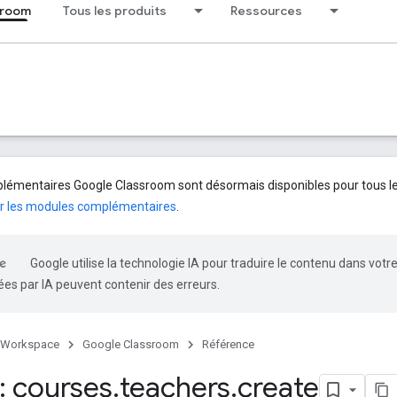
sroom
Tous les produits
Ressources
émentaires Google Classroom sont désormais disponibles pour tous les 
r les modules complémentaires
.
Google utilise la technologie IA pour traduire le contenu dans votr
es par IA peuvent contenir des erreurs.
 Workspace
Google Classroom
Référence
 courses
.
teachers
.
create