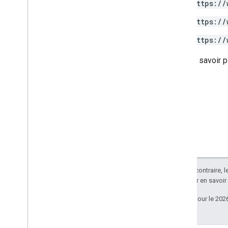
https://
Node
.
js
https://
PHP
Python
https://
Ruby
Pour en savoir p
Autres références
Accéder aux API de la version preview
Paramètres de requête standards
Limites d'utilisation
Téléchargements
Bibliothèques clientes compatibles
avec l'éligibilité des utilisateurs
Bibliothèques clientes compatibles
Sauf indication contraire, 
avec les objectifs d'apprentissage
Apache 2.0
. Pour en savoir
Dernière mise à jour le 202