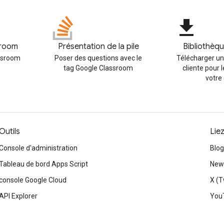
file_download
sroom
Présentation de la pile
Bibliothèqu
assroom
Poser des questions avec le
Télécharger un
tag Google Classroom
cliente pour 
votre
Outils
Lie
Console d'administration
Blog
Tableau de bord Apps Script
News
console Google Cloud
X (T
API Explorer
You