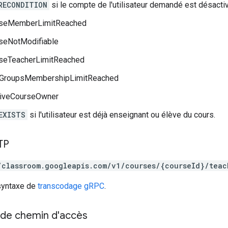
RECONDITION
si le compte de l'utilisateur demandé est désacti
seMemberLimitReached
seNotModifiable
seTeacherLimitReached
GroupsMembershipLimitReached
tiveCourseOwner
EXISTS
si l'utilisateur est déjà enseignant ou élève du cours.
TP
/classroom.googleapis.com/v1/courses/{courseId}/teac
 syntaxe de
transcodage gRPC
.
de chemin d'accès