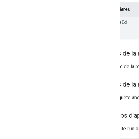
Catégorie de note
Paramètres
Grading
Period
Settings
Options Étudiants
course
Id
Lien
List
Add
On
Attachments
Response
(Ajout des pièces jointes de la
réponse)
Material
Corps de la
Modifier les élèves individuels
Version preview
Le corps de la r
État de soumission
Time
Of
Day
Corps de la
Vidéo You
Tube
Si la requête ab
Documentation de référence sur
les bibliothèques clientes
Champs d'app
Navigateur
Go
Nécessite l'un d
Java
.
NET