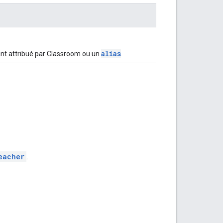
alias
fiant attribué par Classroom ou un
.
eacher
.