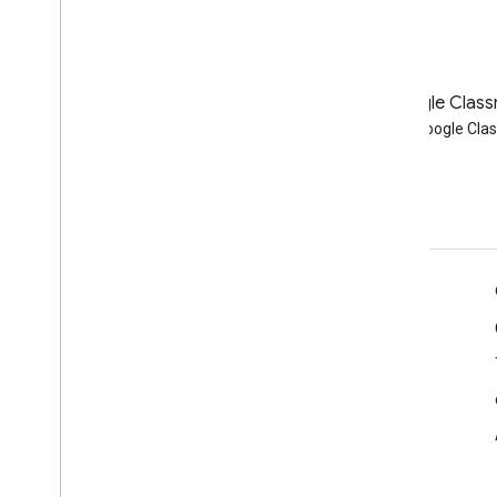
Blog
Blog Google Clas
Lire le blog des développeurs
Lire le blog Google Cl
Google Workspace
Google Workspace for Developers
Présentation de la plate-forme
Produits pour les développeurs
Notes de version
Assistance réservée aux développeurs
Conditions d'utilisation