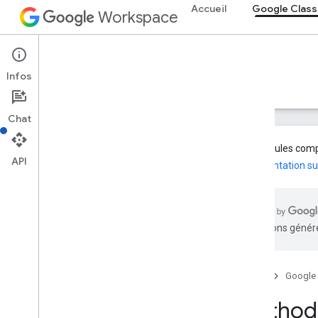
Accueil
Google Clas
Workspace
Google Classroom
Infos
Aperçu
Guides
Référence
Assistance
Chat
Les modules compl
API
documentation su
Aperçu
Ressources REST
traductions généré
courses
cours
.
alias
cours
.
annonces
Accueil
Google
courses
.
announcements
.
add
On
Attachments
Method:
courses
.
courstravail