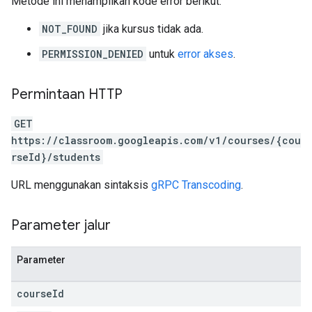
Metode ini menampilkan kode error berikut:
NOT_FOUND
jika kursus tidak ada.
PERMISSION_DENIED
untuk
error akses
.
Permintaan HTTP
GET
https://classroom.googleapis.com/v1/courses/{cou
rseId}/students
URL menggunakan sintaksis
gRPC Transcoding
.
Parameter jalur
Parameter
course
Id