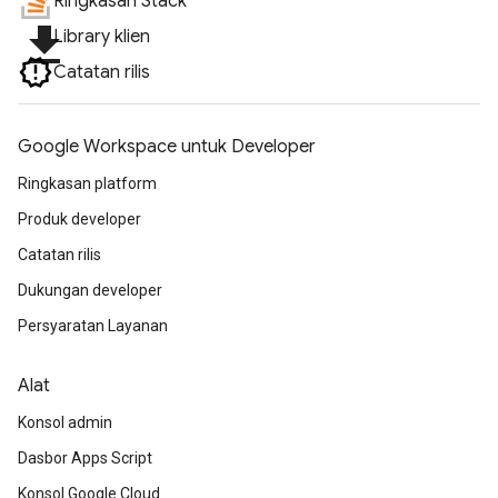
Ringkasan Stack
file_download
Library klien
Catatan rilis
Google Workspace untuk Developer
Ringkasan platform
Produk developer
Catatan rilis
Dukungan developer
Persyaratan Layanan
Alat
Konsol admin
Dasbor Apps Script
Konsol Google Cloud