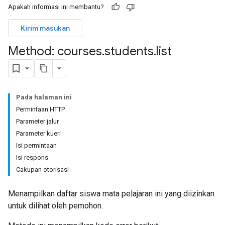
Apakah informasi ini membantu?
ers
Kirim masukan
Method: courses
.
students
.
list
Pada halaman ini
Permintaan HTTP
Parameter jalur
Parameter kueri
Isi permintaan
Isi respons
Cakupan otorisasi
Menampilkan daftar siswa mata pelajaran ini yang diizinkan
untuk dilihat oleh pemohon.