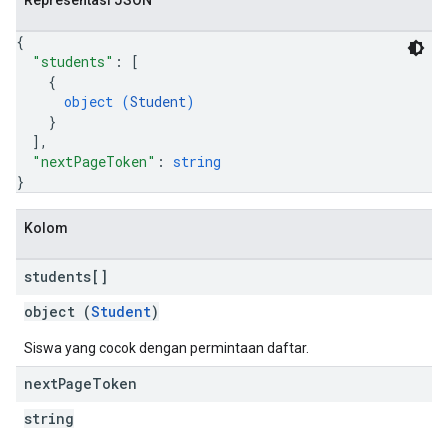
Representasi JSON
{
"students"
: 
[
{
object (
Student
)
}
]
,
"nextPageToken"
: 
string
}
Kolom
students[]
object (
Student
)
Siswa yang cocok dengan permintaan daftar.
next
Page
Token
string