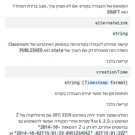
הסטטוס של העבודה בקורס. אם לא מצוין ערך, מצב ברירת המחדל
DRAFT
הוא
.
alternate
Link
string
קישור מוחלט לעבודה בקורס הזה בממשק האינטרנט של Classroom.
PUBLISHED
state
השדה הזה מאוכלס רק אם הערך של
הוא
.
קריאה בלבד.
creation
Time
string (
Timestamp
format)
חותמת זמן של מועד יצירת העבודה בקורס.
קריאה בלבד.
הפלט שנוצר תמיד יהיה בפורמט RFC 3339, עם נורמליזציה של Z
ושימוש ב-0, 3, 6 או 9 ספרות אחרי הנקודה. אפשר להשתמש גם
"2014-10-
בהיסטים אחרים, לא רק ב-Z. דוגמאות:
"2014-10-02T15:01:23.045123456Z"
02T15:01:23Z"
, ‏
או