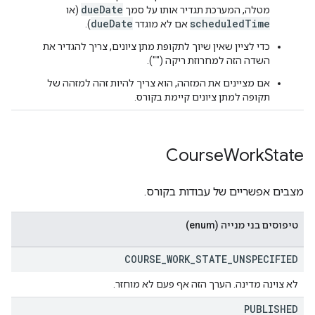
dueDate
מטלה, המערכת תגדיר אותו על סמך
(או
dueDate
scheduledTime
אם לא מוגדר
).
כדי לציין שאין שיוך לתקופת מתן ציונים, צריך להגדיר את
השדה הזה למחרוזת ריקה ("").
אם מציינים את המזהה, הוא צריך להיות זהה למזהה של
תקופה למתן ציונים קיימת בקורס.
Course
Work
State
מצבים אפשריים של עבודות בקורס.
טיפוסים בני מנייה (enum)
COURSE
_
WORK
_
STATE
_
UNSPECIFIED
לא צוינה מדינה. הערך הזה אף פעם לא מוחזר.
PUBLISHED