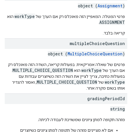
object (
Assignment
)
workType
פרטי המטלה. המאפיין הזה מאוכלס רק אם הערך של
הוא
ASSIGNMENT
.
קריאה בלבד.
multiple
Choice
Question
object (
MultipleChoiceQuestion
)
פרטים של שאלה אמריקאית. בפעולות קריאה, השדה הזה מאוכלס רק
MULTIPLE_CHOICE_QUESTION
workType
אם הערך של
הוא
.
בפעולות כתיבה, צריך לציין את השדה הזה כשיוצרים עבודות עם
MULTIPLE_CHOICE_QUESTION
workType
של
, ואסור להגדיר
אותו בשום מקרה אחר.
grading
Period
Id
string
מזהה תקופה למתן ציונים שמשויכת לעבודה לכיתה.
אם לא מציינים מזהה של תקופה למתן ציונים כשיוצרים