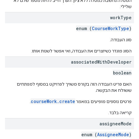
המטלה נחשבת כמטלה ללא ציון. הערך חייב להיות מספר שלם לא
שלילי.
work
Type
enum (
CourseWorkType
)
סוג העבודה.
הסוג מוגדר כשיוצרים את העבודה, ואי אפשר לשנות אותו.
associated
With
Developer
boolean
האם פריט העבודה הזה בקורס משויך לפרויקט במסוף למפתחים
ששולח את הבקשה.
courseWork.create
פרטים נוספים מופיעים במאמר
.
קריאה בלבד.
assignee
Mode
enum (
AssigneeMode
)