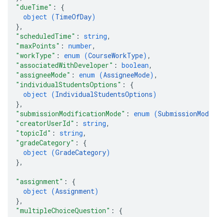
"dueTime"
: 
{
object (
TimeOfDay
)
}
,
"scheduledTime"
: 
string
,
"maxPoints"
: 
number
,
"workType"
: 
enum (
CourseWorkType
)
,
"associatedWithDeveloper"
: 
boolean
,
"assigneeMode"
: 
enum (
AssigneeMode
)
,
"individualStudentsOptions"
: 
{
object (
IndividualStudentsOptions
)
}
,
"submissionModificationMode"
: 
enum (
SubmissionModif
"creatorUserId"
: 
string
,
"topicId"
: 
string
,
"gradeCategory"
: 
{
object (
GradeCategory
)
}
,
"assignment"
: 
{
object (
Assignment
)
}
,
"multipleChoiceQuestion"
: 
{