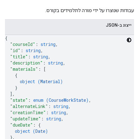
עבודות שנוצרו על ידי מורה לתלמידים בקורס.
ייצוג ב-JSON
{
"courseId"
: 
string
,
"id"
: 
string
,
"title"
: 
string
,
"description"
: 
string
,
"materials"
: 
[
{
object (
Material
)
}
]
,
"state"
: 
enum (
CourseWorkState
)
,
"alternateLink"
: 
string
,
"creationTime"
: 
string
,
"updateTime"
: 
string
,
"dueDate"
: 
{
object (
Date
)
}
,