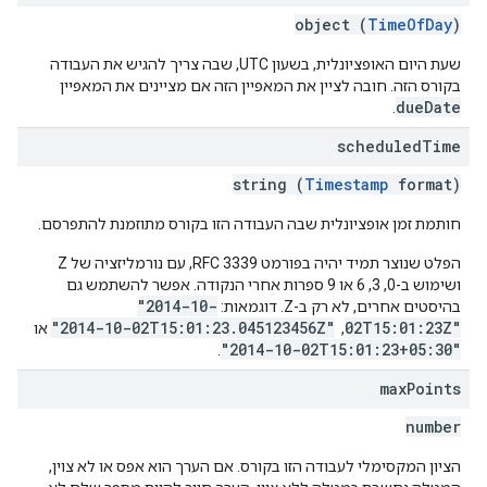
object (
TimeOfDay
)
שעת היום האופציונלית, בשעון UTC, שבה צריך להגיש את העבודה
בקורס הזה. חובה לציין את המאפיין הזה אם מציינים את המאפיין
dueDate
.
scheduled
Time
string (
Timestamp
format)
חותמת זמן אופציונלית שבה העבודה הזו בקורס מתוזמנת להתפרסם.
הפלט שנוצר תמיד יהיה בפורמט RFC 3339, עם נורמליזציה של Z
ושימוש ב-0, 3, 6 או 9 ספרות אחרי הנקודה. אפשר להשתמש גם
"2014-10-
בהיסטים אחרים, לא רק ב-Z. דוגמאות:
"2014-10-02T15:01:23.045123456Z"
02T15:01:23Z"
, ‏
או
"2014-10-02T15:01:23+05:30"
.
max
Points
number
הציון המקסימלי לעבודה הזו בקורס. אם הערך הוא אפס או לא צוין,