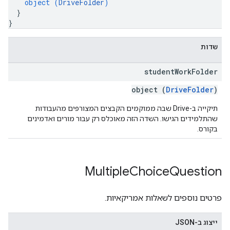
object (
DriveFolder
)
}
}
שדות
student
Work
Folder
object (
DriveFolder
)
תיקייה ב-Drive שבה ממוקמים הקבצים המצורפים מהעבודות
שהתלמידים הגישו. השדה הזה מאוכלס רק עבור מורים ואדמינים
בקורס.
Multiple
Choice
Question
פרטים נוספים לשאלות אמריקאיות.
ייצוג ב-JSON