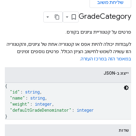
שליחת משוב
Grade
Category
co
פרטים על קטגוריית ציונים בקורס.
לעבודות יכולה להיות אפס או קטגוריה אחת של ציונים, והקטגוריה
הזו עשויה לשמש לחישוב הציון הכולל. פרטים נוספים זמינים
במאמר הזה במרכז העזרה
.
ייצוג ב-JSON
{
"id"
: 
string
,
"name"
: 
string
,
"weight"
: 
integer
,
"defaultGradeDenominator"
: 
integer
}
שדות