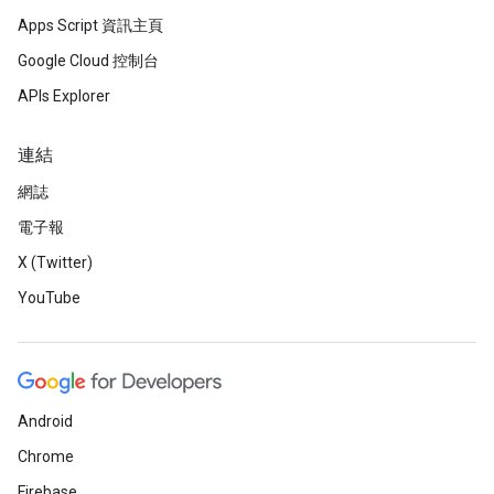
Apps Script 資訊主頁
Google Cloud 控制台
APIs Explorer
連結
網誌
電子報
X (Twitter)
YouTube
Android
Chrome
Firebase