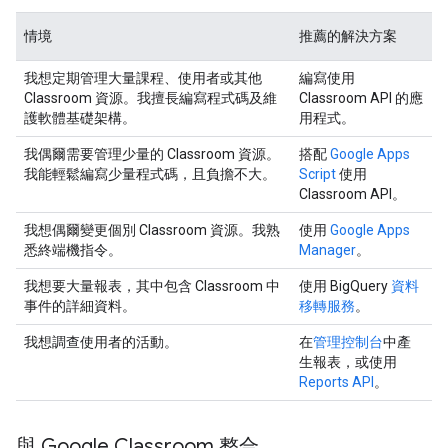
情境
推薦的解決方案
我想定期管理大量課程、使用者或其他
編寫使用
Classroom 資源。我擅長編寫程式碼及維
Classroom API 的應
護軟體基礎架構。
用程式。
我偶爾需要管理少量的 Classroom 資源。
搭配
Google Apps
我能輕鬆編寫少量程式碼，且負擔不大。
Script
使用
Classroom API。
我想偶爾變更個別 Classroom 資源。我熟
使用
Google Apps
悉終端機指令。
Manager
。
我想要大量報表，其中包含 Classroom 中
使用 BigQuery
資料
事件的詳細資料。
移轉服務
。
我想調查使用者的活動。
在
管理控制台
中產
生報表，或使用
Reports API
。
與 Google Classroom 整合