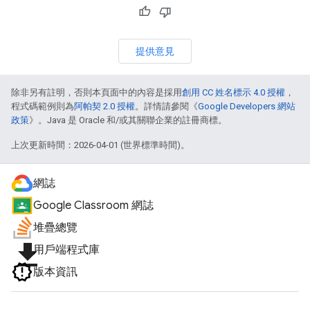
提供意見
除非另有註明，否則本頁面中的內容是採用
創用 CC 姓名標示 4.0 授權
，
程式碼範例則為
阿帕契 2.0 授權
。詳情請參閱《
Google Developers 網站
政策
》。Java 是 Oracle 和/或其關聯企業的註冊商標。
上次更新時間：2026-04-01 (世界標準時間)。
網誌
Google Classroom 網誌
堆疊總覽
file_download
用戶端程式庫
版本資訊