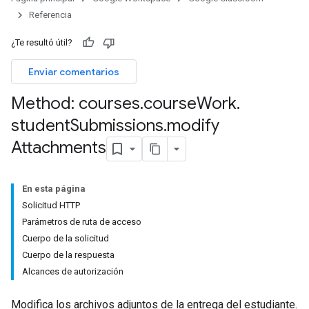
Referencia
¿Te resultó útil?
Enviar comentarios
hments
Method: courses
.
course
Work
.
student
Submissions
.
modify
Submissions
Attachments
ers
En esta página
Solicitud HTTP
Parámetros de ruta de acceso
Cuerpo de la solicitud
Cuerpo de la respuesta
Alcances de autorización
Modifica los archivos adjuntos de la entrega del estudiante.