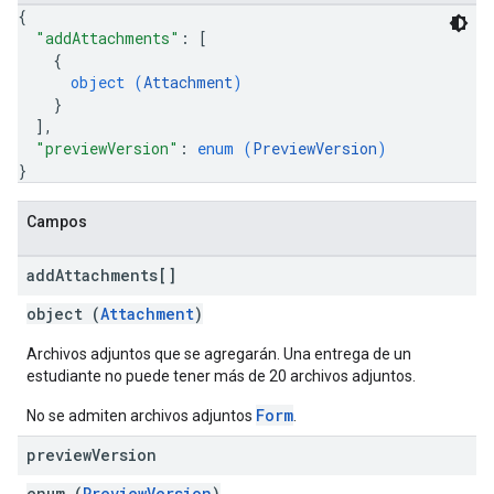
{
"addAttachments"
: 
[
{
object (
Attachment
)
}
]
,
"previewVersion"
: 
enum (
PreviewVersion
)
}
Campos
add
Attachments[]
object (
Attachment
)
Archivos adjuntos que se agregarán. Una entrega de un
estudiante no puede tener más de 20 archivos adjuntos.
Form
No se admiten archivos adjuntos
.
preview
Version
enum (
PreviewVersion
)