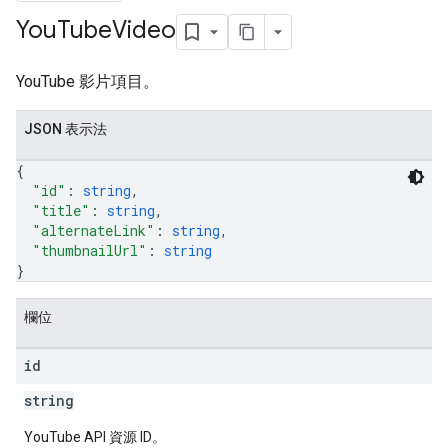
You
Tube
Video
ers
YouTube 影片項目。
JSON 表示法
{
"id"
: 
string
,
"title"
: 
string
,
"alternateLink"
: 
string
,
"thumbnailUrl"
: 
string
}
欄位
id
string
YouTube API 資源 ID。