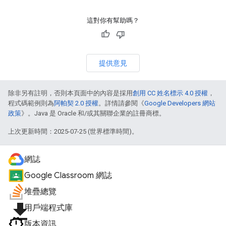
這對你有幫助嗎？
提供意見
除非另有註明，否則本頁面中的內容是採用
創用 CC 姓名標示 4.0 授權
，
程式碼範例則為
阿帕契 2.0 授權
。詳情請參閱《
Google Developers 網站
政策
》。Java 是 Oracle 和/或其關聯企業的註冊商標。
上次更新時間：2025-07-25 (世界標準時間)。
網誌
Google Classroom 網誌
堆疊總覽
file_download
用戶端程式庫
版本資訊