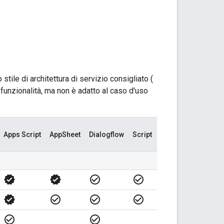
stile di architettura di servizio consigliato (
te funzionalità, ma non è adatto al caso d'uso
Apps Script
AppSheet
Dialogflow
Script
verified
verified
check_circle_outline
check_circle_outline
verified
check_circle_outline
check_circle_outline
check_circle_outline
check_circle_outline
check_circle_outline