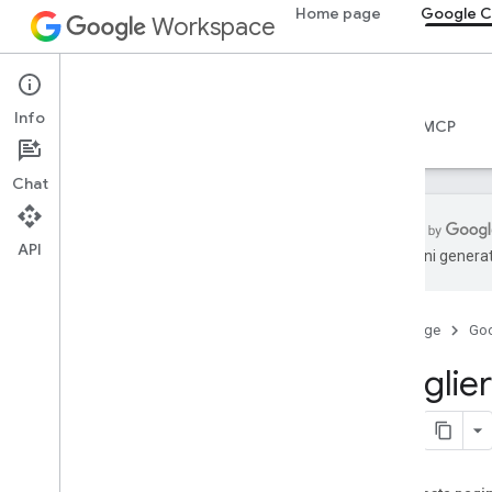
Home page
Google C
Workspace
Google Chat
Info
Panoramica
Guide
Riferimento
Server MCP
Chat
API
traduzioni generat
Per iniziare
Panoramica di Sviluppare con Google
Chat
Home page
Go
Sviluppare su Google Workspace
Sceglier
Guide rapide
Autenticare e autorizzare
Chiama l'API Chat
Planimetria