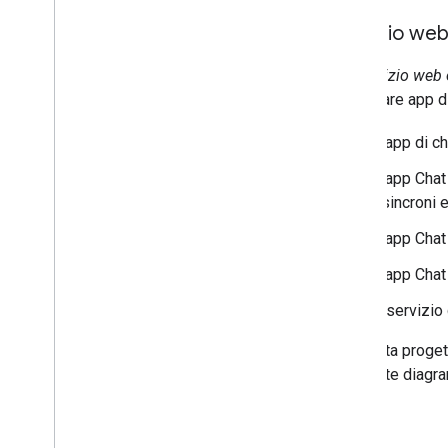
Servizio we
Un
servizio web
per creare app di
L'app di c
L'app Chat
asincroni 
L'app Chat
L'app Chat
Il servizi
In questa proget
seguente diagr