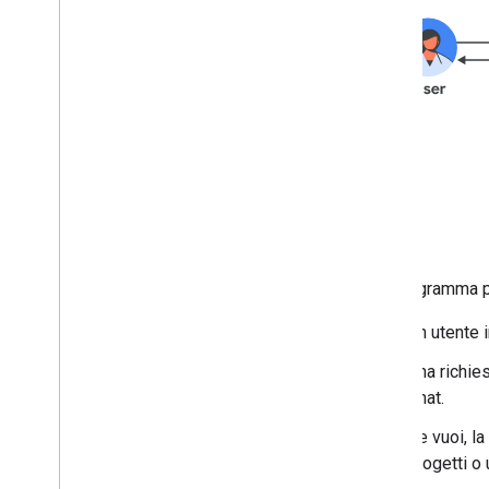
Nel diagramma pr
Un utente 
Una richie
Chat.
Se vuoi, la
progetti o 