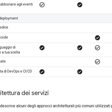
check_circle_outline
verified
abbonarsi agli eventi
 e deployment
odice
verified
 code
verified
verified
check_circle_outline
nguaggio di
a tua scelta
check_circle_outline
cate
verified
verified
ta di DevOps e CI/CD
hitettura dei servizi
scrive alcuni degli approcci architetturali più comuni utilizzati 