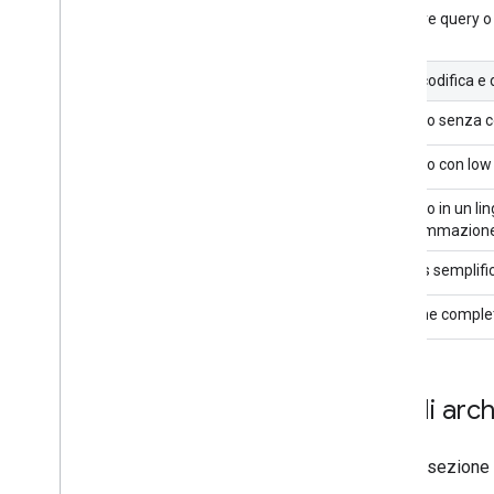
Eseguire query o 
di Chat
Stili di codifica
Sviluppo senza c
Sviluppo con low
Sviluppo in un li
programmazione 
DevOps semplifi
Gestione comple
Stili di arc
Questa sezione de