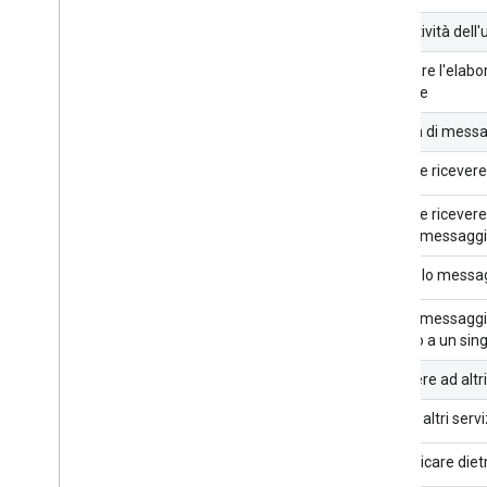
revisione per le app di Chat
pubbliche
Interattività dell
Gestire le app di Chat pubblicate
Utilizzare l'elab
Disattivare o eliminare un'app
naturale
Gestire Chat come amministratore
Pattern di messa
di Google Workspace
Panoramica
Inviare e ricever
Cercare e gestire gli spazi nella tua
organizzazione
Inviare e ricever
inviare messaggi
Rendere uno spazio rilevabile per utenti
specifici
Invia solo messa
Eseguire la migrazione della tua
organizzazione a Chat
Inviare messaggi
esterno a un sing
Accedere ad altri
Integra altri serv
Comunicare dietr