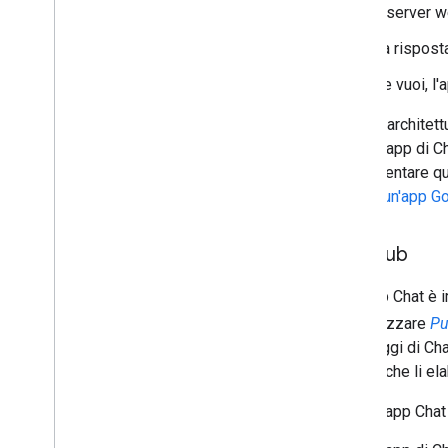
Il server w
La risposta
Se vuoi, l
Questa architettu
queste app di Ch
implementare que
Creare un'app G
Pub
/
Sub
Se l'app Chat è 
nell'utilizzare
Pu
messaggi di Cha
servizi che li el
L'app Chat 