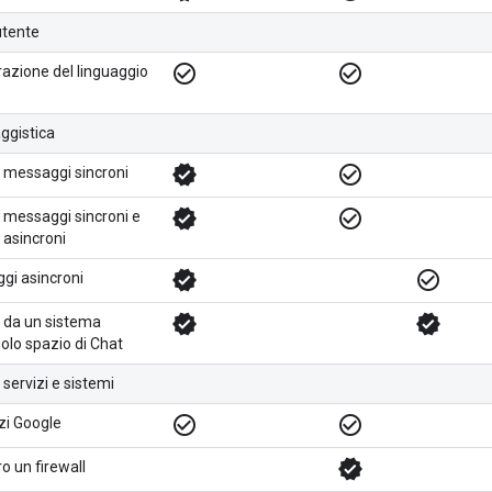
'utente
check_circle_outline
check_circle_outline
orazione del linguaggio
ggistica
verified
check_circle_outline
e messaggi sincroni
verified
check_circle_outline
e messaggi sincroni e
 asincroni
verified
check_circle_outline
ggi asincroni
verified
verified
 da un sistema
olo spazio di Chat
 servizi e sistemi
check_circle_outline
check_circle_outline
izi Google
verified
o un firewall