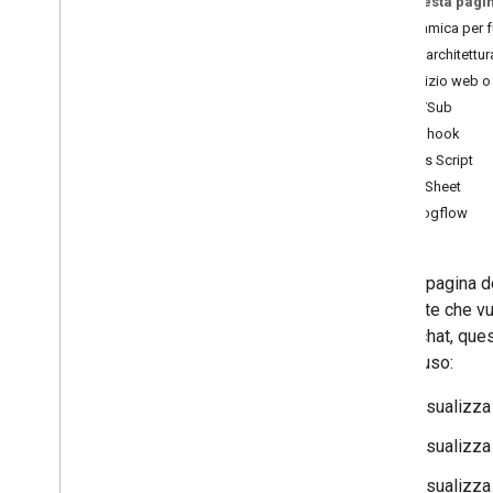
Su questa pagi
Identifica le esigenze degli utenti
Panoramica per fu
Definisci tutti i percorsi degli utenti
Stili di architettu
Scegliere un'architettura dell'app di
Servizio web o
Chat
Pub/Sub
Progettare le interazioni degli utenti
Webhook
Apps Script
Build
AppSheet
Inviare e gestire i messaggi
Dialogflow
Utilizzare gli spazi
Organizzare gli spazi in sezioni
Gestire i membri negli spazi
Questa pagina de
Reazioni ai messaggi
esistente che vu
Utilizzare le emoji personalizzate
app di chat, ques
Caricare e scaricare allegati
caso d'uso:
Interagire con gli utenti
Visualizza
Lavorare con gli eventi di Google Chat
Identificare e specificare gli utenti di
Visualizza
Google Chat
Gestire lo stato di disponibilità degli
Visualizza