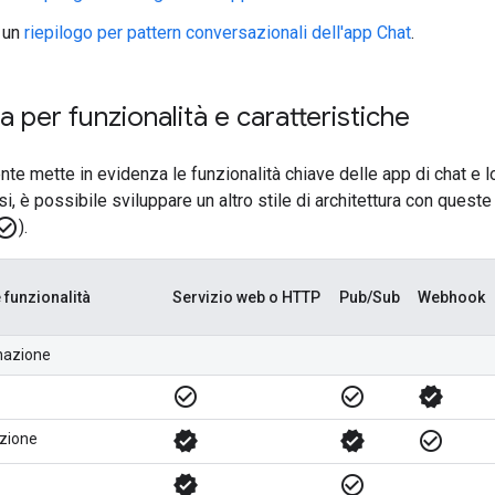
 un
riepilogo per pattern conversazionali dell'app Chat
.
 per funzionalità e caratteristiche
te mette in evidenza le funzionalità chiave delle app di chat e lo 
casi, è possibile sviluppare un altro stile di architettura con ques
_circle_outline
).
e funzionalità
Servizio web o HTTP
Pub/Sub
Webhook
inazione
check_circle_outline
check_circle_outline
verified
verified
verified
check_circle_outline
azione
verified
check_circle_outline