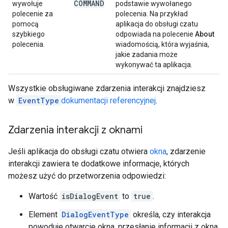
COMMAND
wywołuje
podstawie wywołanego
polecenie za
polecenia. Na przykład
pomocą
aplikacja do obsługi czatu
szybkiego
odpowiada na polecenie
About
polecenia.
wiadomością, która wyjaśnia,
jakie zadania może
wykonywać ta aplikacja.
Wszystkie obsługiwane zdarzenia interakcji znajdziesz
w
EventType
dokumentacji referencyjnej
.
Zdarzenia interakcji z oknami
Jeśli aplikacja do obsługi czatu otwiera
okna
, zdarzenie
interakcji zawiera te dodatkowe informacje, których
możesz użyć do przetworzenia odpowiedzi:
Wartość
isDialogEvent
to
true
.
Element
DialogEventType
określa, czy interakcja
powoduje otwarcie okna, przesłanie informacji z okna