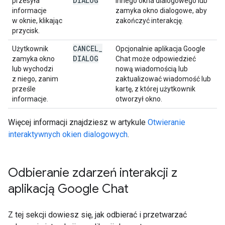
DIALOG
przesyła
innego okna dialogowego lub
informacje
zamyka okno dialogowe, aby
w oknie, klikając
zakończyć interakcję.
przycisk.
CANCEL
_
Użytkownik
Opcjonalnie aplikacja Google
DIALOG
zamyka okno
Chat może odpowiedzieć
lub wychodzi
nową wiadomością lub
z niego, zanim
zaktualizować wiadomość lub
prześle
kartę, z której użytkownik
informacje.
otworzył okno.
Więcej informacji znajdziesz w artykule
Otwieranie
interaktywnych okien dialogowych
.
Odbieranie zdarzeń interakcji z
aplikacją Google Chat
Z tej sekcji dowiesz się, jak odbierać i przetwarzać