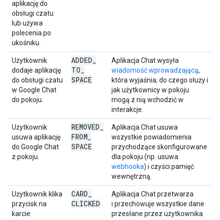
aplikację do
obsługi czatu
lub używa
polecenia po
ukośniku.
ADDED
_
Użytkownik
Aplikacja Chat wysyła
TO
_
dodaje aplikację
wiadomość wprowadzającą
,
SPACE
do obsługi czatu
która wyjaśnia, do czego służy i
w Google Chat
jak użytkownicy w pokoju
do pokoju.
mogą z nią wchodzić w
interakcje.
REMOVED
_
Użytkownik
Aplikacja Chat usuwa
FROM
_
usuwa aplikację
wszystkie powiadomienia
SPACE
do Google Chat
przychodzące skonfigurowane
z pokoju.
dla pokoju (np. usuwa
webhooka
) i czyści pamięć
wewnętrzną.
CARD
_
Użytkownik klika
Aplikacja Chat przetwarza
CLICKED
przycisk na
i przechowuje wszystkie dane
karcie
przesłane przez użytkownika