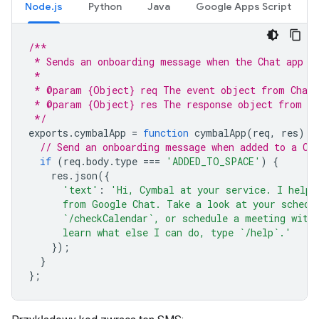
Node.js
Python
Java
Google Apps Script
/**
 * Sends an onboarding message when the Chat app i
 *
 * @param {Object} req The event object from Chat
 * @param {Object} res The response object from th
 */
exports
.
cymbalApp
=
function
cymbalApp
(
req
,
res
)
{
// Send an onboarding message when added to a Ch
if
(
req
.
body
.
type
===
'ADDED_TO_SPACE'
)
{
res
.
json
({
'text'
:
'Hi, Cymbal at your service. I help 
      from Google Chat. Take a look at your schedu
      `/checkCalendar`, or schedule a meeting with
      learn what else I can do, type `/help`.'
});
}
};