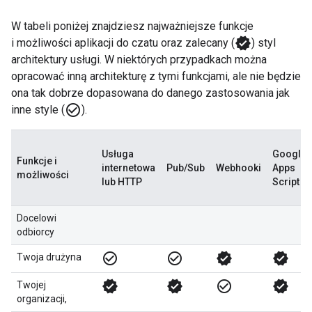
W tabeli poniżej znajdziesz najważniejsze funkcje
verified
i możliwości aplikacji do czatu oraz zalecany (
) styl
architektury usługi. W niektórych przypadkach można
opracować inną architekturę z tymi funkcjami, ale nie będzie
ona tak dobrze dopasowana do danego zastosowania jak
check_circle_outline
inne style (
).
Usługa
Google
Funkcje i
internetowa
Pub/Sub
Webhooki
Apps
możliwości
lub HTTP
Script
Docelowi
odbiorcy
check_circle_outline
check_circle_outline
verified
verified
Twoja drużyna
verified
verified
check_circle_outline
verified
Twojej
organizacji,