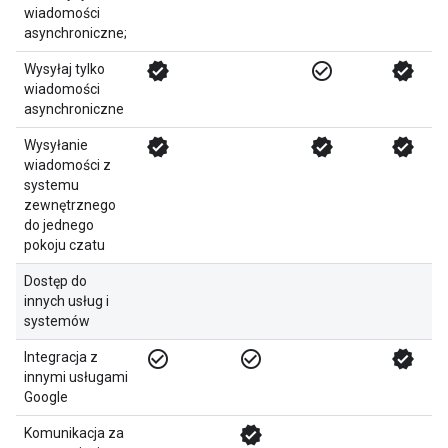
wiadomości
asynchroniczne;
verified
check_circle_outline
verified
Wysyłaj tylko
wiadomości
asynchroniczne
verified
verified
verified
Wysyłanie
wiadomości z
systemu
zewnętrznego
do jednego
pokoju czatu
Dostęp do
innych usług i
systemów
check_circle_outline
check_circle_outline
verified
Integracja z
innymi usługami
Google
verified
Komunikacja za