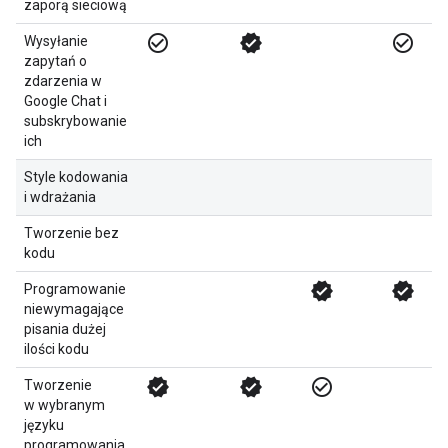
zaporą sieciową
check_circle_outline
verified
check_circle_outline
Wysyłanie
zapytań o
zdarzenia w
Google Chat i
subskrybowanie
ich
Style kodowania
i wdrażania
Tworzenie bez
kodu
verified
verified
Programowanie
niewymagające
pisania dużej
ilości kodu
verified
verified
check_circle_outline
Tworzenie
w wybranym
języku
programowania