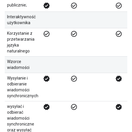
verified
check_circle_outline
check_circle_outline
publicznie;
Interaktywność
użytkownika
check_circle_outline
check_circle_outline
check_circle_outline
Korzystanie z
przetwarzania
języka
naturalnego
Wzorce
wiadomości
verified
check_circle_outline
verified
Wysyłanie i
odbieranie
wiadomości
synchronicznych
verified
check_circle_outline
verified
wysyłać i
odbierać
wiadomości
synchroniczne
oraz wysyłać