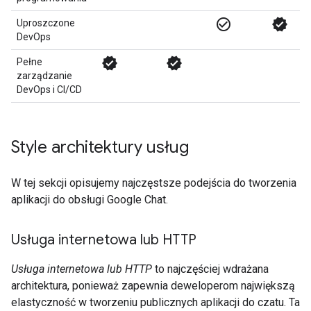
check_circle_outline
verified
Uproszczone
DevOps
verified
verified
Pełne
zarządzanie
DevOps i CI/CD
Style architektury usług
W tej sekcji opisujemy najczęstsze podejścia do tworzenia
aplikacji do obsługi Google Chat.
Usługa internetowa lub HTTP
Usługa internetowa lub HTTP
to najczęściej wdrażana
architektura, ponieważ zapewnia deweloperom największą
elastyczność w tworzeniu publicznych aplikacji do czatu. Ta