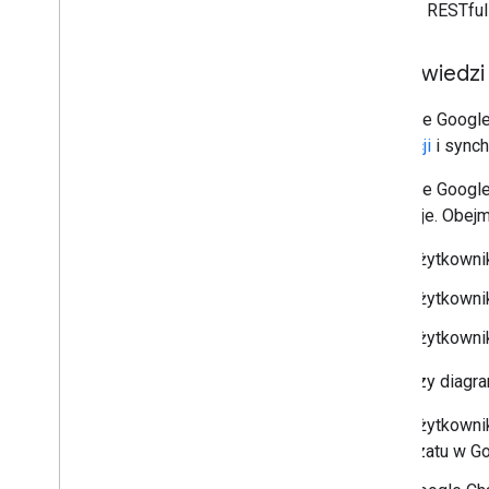
żądania RESTfu
Odpowiedzi 
Aplikacje Google
interakcji
i synch
Aplikacje Google
wywołuje. Obejmu
Użytkownik
Użytkowni
Użytkowni
Poniższy diagra
Użytkownik
czatu w Go