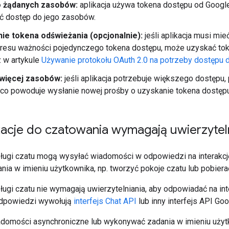
o żądanych zasobów:
aplikacja używa tokena dostępu od Google
ć dostęp do jego zasobów.
ie tokena odświeżania (opcjonalnie):
jeśli aplikacja musi mi
resu ważności pojedynczego tokena dostępu, może uzyskać toke
 w artykule
Używanie protokołu OAuth 2.0 na potrzeby dostępu 
więcej zasobów:
jeśli aplikacja potrzebuje większego dostępu,
co powoduje wysłanie nowej prośby o uzyskanie tokena dostępu 
kacje do czatowania wymagają uwierzytel
sługi czatu mogą wysyłać wiadomości w odpowiedzi na interakcj
a w imieniu użytkownika, np. tworzyć pokoje czatu lub pobierać
sługi czatu nie wymagają uwierzytelniania, aby odpowiadać na in
odpowiedzi wywołują
interfejs Chat API
lub inny interfejs API Goo
domości asynchroniczne lub wykonywać zadania w imieniu użytk