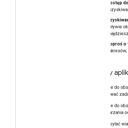
Dostęp d
Ustawianie pokoju jako wykrywalnego
i uzyskiwa
dla określonych użytkowników
Migracja organizacji do Google Chat
Uzyskiwan
upływie ok
znajdziesz
Poproś o 
zakresów, 
Kiedy apli
Aplikacje do ob
wykonywać zadani
Aplikacje do ob
przetwarzania 
Aby wysyłać wia