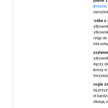
Żądanie 
zakresów
Przekształcanie interaktywnej
uwierzytel
aplikacji do czatu w dodatek do
Google Workspace
Prośba o 
użytkownik
Publikowanie w Google Workspace
użytkownik
Marketplace
dostęp do
Publikowanie aplikacji do obsługi
czatu w Google Workspace
konta usłu
Marketplace
Wysyłanie
Wymagania dotyczące
przetwarzania i sprawdzania
użytkownik
publicznych aplikacji Google Chat
połączy da
Zarządzanie opublikowanymi
zakresy w 
aplikacjami Google Chat
autoryzacj
Wyłączanie i usuwanie aplikacji
Google zw
Zarządzanie Google Chat jako
listę przy
administrator Google Workspace
jest bardzi
Przegląd
aplikacja,
Wyszukiwanie pokoi w organizacji i
zarządzanie nimi