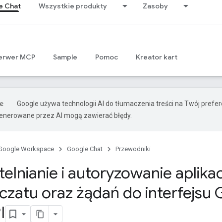
e Chat
Wszystkie produkty
Zasoby
erwer MCP
Sample
Pomoc
Kreator kart
Google używa technologii AI do tłumaczenia treści na Twój prefe
nerowane przez AI mogą zawierać błędy.
Google Workspace
Google Chat
Przewodniki
elnianie i autoryzowanie aplikac
 czatu oraz żądań do interfejsu
I