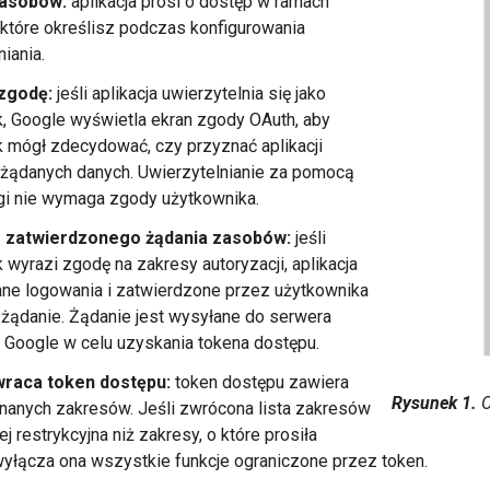
zasobów:
aplikacja prosi o dostęp w ramach
, które określisz podczas konfigurowania
niania.
zgodę:
jeśli aplikacja uwierzytelnia się jako
, Google wyświetla ekran zgody OAuth, aby
 mógł zdecydować, czy przyznać aplikacji
 żądanych danych. Uwierzytelnianie za pomocą
gi nie wymaga zgody użytkownika.
 zatwierdzonego żądania zasobów:
jeśli
 wyrazi zgodę na zakresy autoryzacji, aplikacja
ne logowania i zatwierdzone przez użytkownika
żądanie. Żądanie jest wysyłane do serwera
i Google w celu uzyskania tokena dostępu.
raca token dostępu:
token dostępu zawiera
Rysunek 1.
O
znanych zakresów. Jeśli zwrócona lista zakresów
ej restrykcyjna niż zakresy, o które prosiła
 wyłącza ona wszystkie funkcje ograniczone przez token.