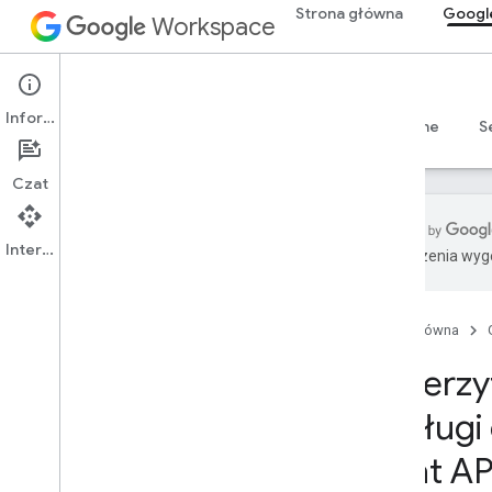
Strona główna
Googl
Workspace
Google Chat
Informacje
Przegląd
Przewodniki
Materiały referencyjne
S
Czat
Interfejs API
Tłumaczenia wyge
Rozpocznij
Omówienie funkcji Programowanie z
Google Chat
Strona główna
Programuj w Google Workspace
Uwierzyt
Krótkie wprowadzenia
Uwierzytelnianie i autoryzacja
obsługi
Uwierzytelnianie w Google Chat
Chat AP
Uwierzytelniaj jako użytkownik
Uwierzytelnianie jako aplikacja