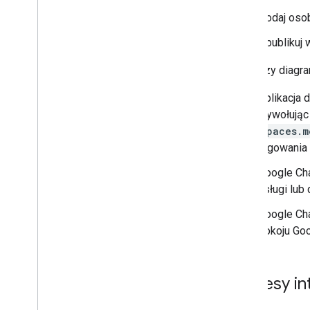
Dodaj osob
Opublikuj 
Poniższy diagra
Aplikacja 
wywołując
spaces.m
logowania
Google Cha
usługi lub
Google Cha
pokoju Goo
Zakresy in