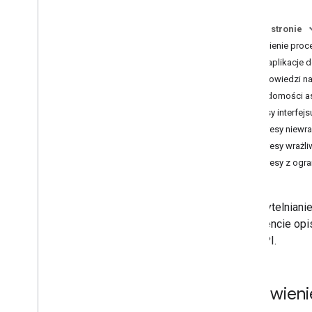
Weryfikowanie próśb z Google Chat
Na tej stronie
Zarządzanie szczegółowymi
uprawnieniami OAuth w przypadku
Omówienie proc
aplikacji do obsługi czatu
Kiedy aplikacje 
Wywoływanie interfejsu Chat API
Odpowiedzi na 
Wiadomości as
Plan
Zakresy interfejs
Zidentyfikuj potrzeby użytkowników
Zakresy niewra
Definiowanie wszystkich ścieżek
Zakresy wrażli
użytkownika
Zakresy z ogra
Wybieranie architektury aplikacji do
obsługi Google Chat
Projektowanie interakcji użytkowników
Uwierzytelniani
dokumencie opisu
model Build
Chat API.
Wysyłaj wiadomości i zarządzaj nimi
Praca w pokojach
Organizowanie pokoi w sekcje
Omówieni
Zarządzanie użytkownikami w
pokojach