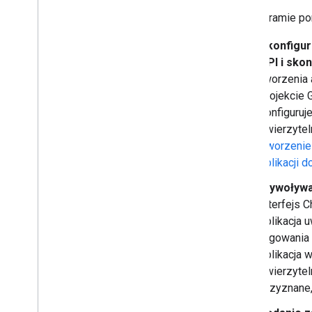
Reagowanie na wiadomości
Na diagramie pon
Korzystanie z niestandardowych
emotikonów
Skonfigur
Przesyłanie i pobieranie załączników
API i skon
Interakcje z użytkownikami
tworzenia 
Praca z wydarzeniami z Google Chat
projekcie 
Identyfikowanie i określanie
konfiguruj
użytkowników Google Chat
uwierzytel
Zarządzanie stanem dostępności
użytkowników
Tworzenie
Wpisz przydatne komunikaty o
aplikacji d
błędach
Poznaj przykłady aplikacji Google Chat
Wywoływan
i samouczki
interfejs 
aplikacja 
Wdrażanie
,
testowanie i
logowania 
rozwiązywanie problemów
aplikacja 
Tworzenie wdrożeń i zarządzanie nimi
uwierzytel
Testowanie funkcji interaktywnych
przyznane,
Błędy w logu
Rozwiązywanie problemów