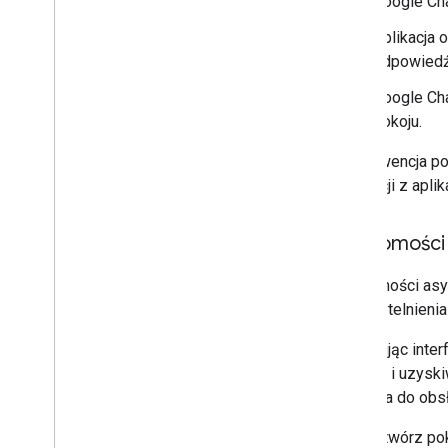
Google Cha
Aplikacja 
odpowiedź
Google Cha
pokoju.
Ta sekwencja po
interakcji z apli
Wiadomości 
Wiadomości asyn
uwierzytelnienia 
Wywołując inter
zadania i uzysk
aplikacja do obs
Utwórz pok