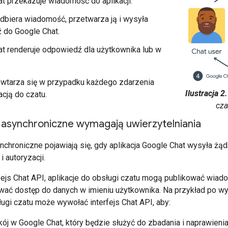
t przekazuje wiadomość do aplikacji.
odbiera wiadomość, przetwarza ją i wysyła
 do Google Chat.
t renderuje odpowiedź dla użytkownika lub w
wtarza się w przypadku każdego zdarzenia
Ilustracja 2.
kacją do czatu.
cza
asynchroniczne wymagają uwierzytelniania
chroniczne pojawiają się, gdy aplikacja Google Chat wysyła żą
i autoryzacji.
fejs Chat API, aplikacje do obsługi czatu mogą publikować wia
iwać dostęp do danych w imieniu użytkownika. Na przykład po wy
ługi czatu może wywołać interfejs Chat API, aby:
ój w Google Chat, który będzie służyć do zbadania i naprawienia 