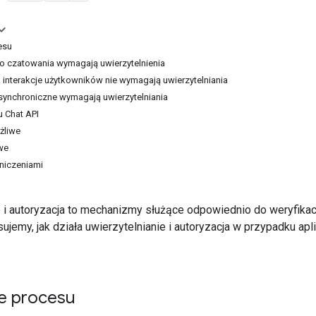
esu
do czatowania wymagają uwierzytelnienia
interakcje użytkowników nie wymagają uwierzytelniania
ynchroniczne wymagają uwierzytelniania
u Chat API
żliwe
we
niczeniami
e i autoryzacja to mechanizmy służące odpowiednio do weryfika
jemy, jak działa uwierzytelnianie i autoryzacja w przypadku aplik
e procesu