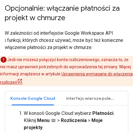
Opcjonalnie: włączanie płatności za
projekt w chmurze
W zależności od interfejsów Google Workspace API
i funkcji, których chcesz używać, może być też konieczne
włączenie płatności za projekt w chmurze:
Jeśli nie możesz połączyć konta rozliczeniowego, oznacza to, że
nie masz uprawnień potrzebnych do wprowadzenia tej zmiany. Więcej
informacji znajdziesz w artykule
Uprawnienia wymagane do włączenia
rozliczeń
.
Konsola Google Cloud
interfejs wiersza poleceń gcloud
W konsoli Google Cloud wybierz
Płatności
.
Kliknij
Menu
>
Rozliczenia
>
Moje
menu
projekty
.