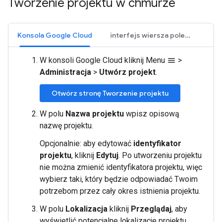
Tworzenie projektu w chmurze
Konsola Google Cloud
interfejs wiersza poleceń gcloud
W konsoli Google Cloud kliknij Menu
>
menu
Administracja
>
Utwórz projekt
.
Otwórz stronę Tworzenie projektu
W polu
Nazwa projektu
wpisz opisową
nazwę projektu.
Opcjonalnie: aby edytować
identyfikator
projektu
, kliknij
Edytuj
. Po utworzeniu projektu
nie można zmienić identyfikatora projektu, więc
wybierz taki, który będzie odpowiadać Twoim
potrzebom przez cały okres istnienia projektu.
W polu
Lokalizacja
kliknij
Przeglądaj
, aby
wyświetlić potencjalne lokalizacje projektu.