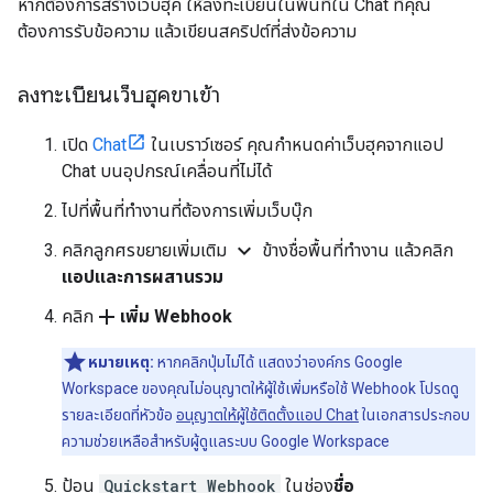
หากต้องการสร้างเว็บฮุค ให้ลงทะเบียนในพื้นที่ใน Chat ที่คุณ
ต้องการรับข้อความ แล้วเขียนสคริปต์ที่ส่งข้อความ
ลงทะเบียนเว็บฮุคขาเข้า
เปิด
Chat
ในเบราว์เซอร์ คุณกำหนดค่าเว็บฮุคจากแอป
Chat บนอุปกรณ์เคลื่อนที่ไม่ได้
ไปที่พื้นที่ทำงานที่ต้องการเพิ่มเว็บบุ๊ก
expand_more
คลิกลูกศรขยายเพิ่มเติม
ข้างชื่อพื้นที่ทำงาน แล้วคลิก
แอปและการผสานรวม
add
คลิก
เพิ่ม Webhook
หมายเหตุ:
หากคลิกปุ่มไม่ได้ แสดงว่าองค์กร Google
Workspace ของคุณไม่อนุญาตให้ผู้ใช้เพิ่มหรือใช้ Webhook โปรดดู
รายละเอียดที่หัวข้อ
อนุญาตให้ผู้ใช้ติดตั้งแอป Chat
ในเอกสารประกอบ
ความช่วยเหลือสำหรับผู้ดูแลระบบ Google Workspace
ป้อน
Quickstart Webhook
ในช่อง
ชื่อ