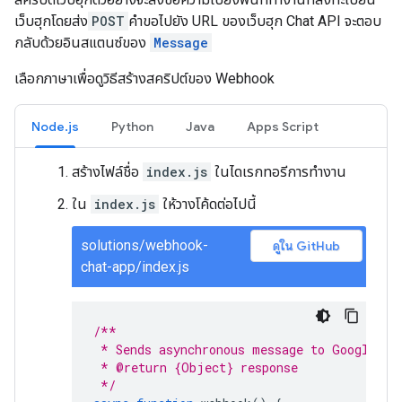
เว็บฮุกโดยส่ง
POST
คำขอไปยัง URL ของเว็บฮุก Chat API จะตอบ
กลับด้วยอินสแตนซ์ของ
Message
เลือกภาษาเพื่อดูวิธีสร้างสคริปต์ของ Webhook
Node.js
Python
Java
Apps Script
สร้างไฟล์ชื่อ
index.js
ในไดเรกทอรีการทำงาน
ใน
index.js
ให้วางโค้ดต่อไปนี้
solutions/webhook-
ดูใน GitHub
chat-app/index.js
/**
 * Sends asynchronous message to Google Ch
 * @return {Object} response
 */