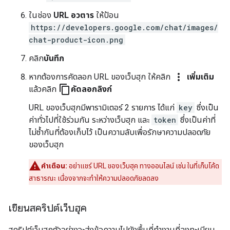
ในช่อง
URL อวตาร
ให้ป้อน
https://developers.google.com/chat/images/
chat-product-icon.png
คลิก
บันทึก
more_vert
หากต้องการคัดลอก URL ของเว็บฮุก ให้คลิก
เพิ่มเติม
content_copy
แล้วคลิก
คัดลอกลิงก์
URL ของเว็บฮุกมีพารามิเตอร์ 2 รายการ ได้แก่
key
ซึ่งเป็น
ค่าทั่วไปที่ใช้ร่วมกัน ระหว่างเว็บฮุก และ
token
ซึ่งเป็นค่าที่
ไม่ซ้ำกันที่ต้องเก็บไว้ เป็นความลับเพื่อรักษาความปลอดภัย
ของเว็บฮุก
คำเตือน:
อย่าแชร์ URL ของเว็บฮุค ทางออนไลน์ เช่น ในที่เก็บโค้ด
สาธารณะ เนื่องจากจะทำให้ความปลอดภัยลดลง
เขียนสคริปต์เว็บฮุค
สคริปต์เว็บฮุกตัวอย่างจะส่งข้อความไปยังพื้นที่ทำงานที่ลงทะเบียน