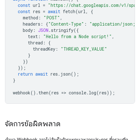
const
url
=
"https://chat.googleapis.com/v1/spac
const
res
=
await
fetch
(
url
,
{
method
:
"POST"
,
headers
:
{
"Content-Type"
:
"application/json; 
body
:
JSON
.
stringify
({
text
:
"Hello from a Node script!"
,
thread
:
{
threadKey
:
"THREAD_KEY_VALUE"
}
})
});
return
await
res
.
json
();
}
webhook
().
then
(
res
=
>
console
.
log
(
res
));
จัดการข้อผิดพลาด
คำขอ Webhook อาจไม่สำเร็จด้วยเหตุผลหลายประการ ซึ่งรวมถึง