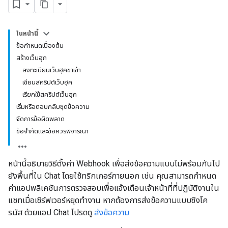
ในหน้านี้
ข้อกำหนดเบื้องต้น
สร้างเว็บฮุก
ลงทะเบียนเว็บฮุคขาเข้า
เขียนสคริปต์เว็บฮุค
เรียกใช้สคริปต์เว็บฮุค
เริ่มหรือตอบกลับชุดข้อความ
จัดการข้อผิดพลาด
ข้อจำกัดและข้อควรพิจารณา
หน้านี้อธิบายวิธีตั้งค่า Webhook เพื่อส่งข้อความแบบไม่พร้อมกันไป
ยังพื้นที่ใน Chat โดยใช้ทริกเกอร์ภายนอก เช่น คุณสามารถกำหนด
ค่าแอปพลิเคชันการตรวจสอบเพื่อแจ้งเตือนเจ้าหน้าที่ที่ปฏิบัติงานใน
แชทเมื่อเซิร์ฟเวอร์หยุดทำงาน หากต้องการส่งข้อความแบบซิงโค
รนัส ด้วยแอป Chat โปรดดู
ส่งข้อความ