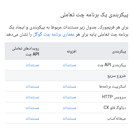
پیکربندی یک برنامه چت تعاملی
برای هر فریم‌ورک، جدول زیر مستندات مربوط به پیکربندی و ایجاد یک
برنامه چت تعاملی پایه برای هر
معماری برنامه چت گوگل
را نشان می‌دهد:
رویدادهای تعاملی
پیکربندی
افزونه
API چت
پیکربندی API چت
مستندات
مستندات
شروع سریع
اسکریپت برنامه‌ها
مستندات
مستندات
سرویس HTTP
مستندات
مستندات
دیالوگ فلو CX
مستندات
مستندات
میخانه/ساب
مستندات
مستندات