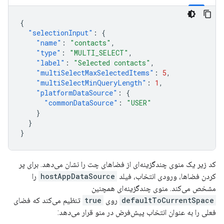
{
"selectionInput"
:
{
"name"
:
"contacts"
,
"type"
:
"MULTI_SELECT"
,
"label"
:
"Selected contacts"
,
"multiSelectMaxSelectedItems"
:
5
,
"multiSelectMinQueryLength"
:
1
,
"platformDataSource"
:
{
"commonDataSource"
:
"USER"
}
}
}
کد زیر یک منوی چندگزینه‌ای از فضاهای چت را نشان می‌دهد. برای پر
کردن فضاها، ورودی انتخاب، فیلد
hostAppDataSource
را
مشخص می‌کند. منوی چندگزینه‌ای همچنین
defaultToCurrentSpace
روی
true
تنظیم می‌کند که فضای
فعلی را به عنوان انتخاب پیش‌فرض در منو قرار می‌دهد: