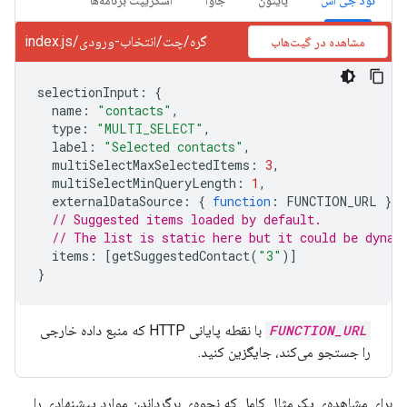
نود جی اس
پایتون
جاوا
اسکریپت برنامه‌ها
گره/چت/انتخاب-ورودی/index.js
مشاهده در گیت‌هاب
selectionInput
:
{
name
:
"contacts"
,
type
:
"MULTI_SELECT"
,
label
:
"Selected contacts"
,
multiSelectMaxSelectedItems
:
3
,
multiSelectMinQueryLength
:
1
,
externalDataSource
:
{
function
:
FUNCTION_URL
},
// Suggested items loaded by default.
// The list is static here but it could be dynam
items
:
[
getSuggestedContact
(
"3"
)]
}
FUNCTION_URL
با نقطه پایانی HTTP که منبع داده خارجی
را جستجو می‌کند، جایگزین کنید.
برای مشاهده‌ی یک مثال کامل که نحوه‌ی برگرداندن موارد پیشنهادی را