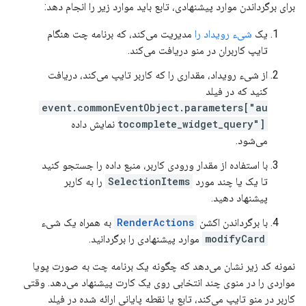
برای برگرداندن موارد پیشنهادی، تابع باید موارد زیر را انجام دهد:
یک
شیء رویداد را
مدیریت می‌کند، که برنامه چت هنگام
تایپ کاربران در منو دریافت می‌کند.
از شیء رویداد، مقداری را که کاربر تایپ می‌کند، دریافت
کنید که در فیلد
event.commonEventObject.parameters["au
tocomplete_widget_query"]
نمایش داده
می‌شود.
با استفاده از مقدار ورودی کاربر، منبع داده را جستجو کنید
تا یک یا چند مورد
SelectionItems
را به کاربر
پیشنهاد دهید.
با برگرداندن اکشن
RenderActions
به همراه یک شیء
modifyCard
موارد پیشنهادی را برگردانید.
نمونه کد زیر نشان می‌دهد که چگونه یک برنامه چت به صورت پویا
مواردی را در منوی چند انتخابی روی یک کارت پیشنهاد می‌دهد. وقتی
کاربر در منو تایپ می‌کند، تابع یا نقطه پایانی ارائه شده در فیلد