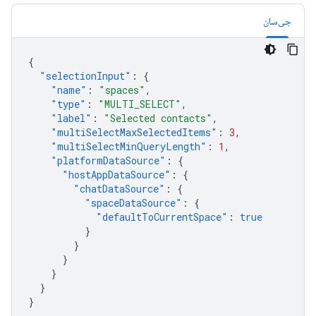
جی‌سان
{
"selectionInput"
:
{
"name"
:
"spaces"
,
"type"
:
"MULTI_SELECT"
,
"label"
:
"Selected contacts"
,
"multiSelectMaxSelectedItems"
:
3
,
"multiSelectMinQueryLength"
:
1
,
"platformDataSource"
:
{
"hostAppDataSource"
:
{
"chatDataSource"
:
{
"spaceDataSource"
:
{
"defaultToCurrentSpace"
:
true
}
}
}
}
}
}