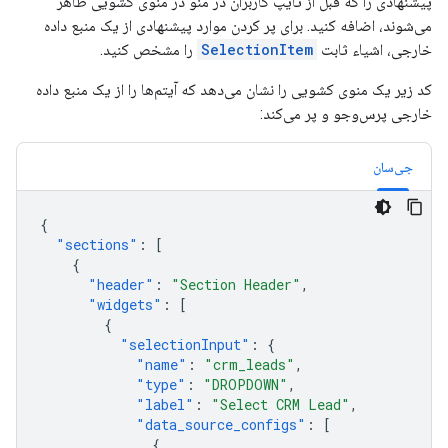
پیشنهادی را که قبل از تایپ کاربران در منو در منوی کشویی ظاهر
می‌شوند، اضافه کنید. برای پر کردن موارد پیشنهادی از یک منبع داده
خارجی، اشیاء ثابت
SelectionItem
را مشخص کنید.
کد زیر یک منوی کشویی را نشان می‌دهد که آیتم‌ها را از یک منبع داده
خارجی پرس‌وجو و پر می‌کند:
جی‌سان
{
"sections"
:
[
{
"header"
:
"Section Header"
,
"widgets"
:
[
{
"selectionInput"
:
{
"name"
:
"crm_leads"
,
"type"
:
"DROPDOWN"
,
"label"
:
"Select CRM Lead"
,
"data_source_configs"
:
[
{