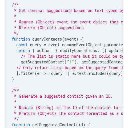
/**
 * Get contact suggestions based on text typed by 
 *
 * @param {Object} event the event object that con
 * @return {Object} suggestions
 */
function
queryContacts
(
event
)
{
const
query
=
event
.
commonEventObject
.
parameters
return
{
action
:
{
modifyOperations
:
[{
updateWi
// The list is static here but it could be dyn
getSuggestedContact
(
"1"
),
getSuggestedContact
(
// Only return items based on the query from the
].
filter
(
e
=
>
!
query
||
e
.
text
.
includes
(
query
))
}
/**
 * Generate a suggested contact given an ID.
 *
 * @param {String} id The ID of the contact to ret
 * @return {Object} The contact formatted as a sel
 */
function
getSuggestedContact
(
id
)
{