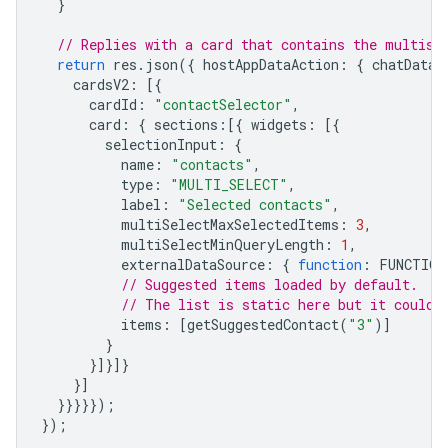
}
// Replies with a card that contains the multise
return
res
.
json
({
hostAppDataAction
:
{
chatDataA
cardsV2
:
[{
cardId
:
"contactSelector"
,
card
:
{
sections
:
[{
widgets
:
[{
selectionInput
:
{
name
:
"contacts"
,
type
:
"MULTI_SELECT"
,
label
:
"Selected contacts"
,
multiSelectMaxSelectedItems
:
3
,
multiSelectMinQueryLength
:
1
,
externalDataSource
:
{
function
:
FUNCTION
// Suggested items loaded by default.
// The list is static here but it could 
items
:
[
getSuggestedContact
(
"3"
)]
}
}]}]}
}]
}}}}});
});