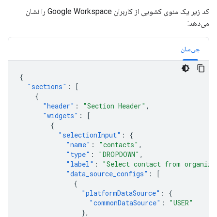
کد زیر یک منوی کشویی از کاربران Google Workspace را نشان
می‌دهد:
جی‌سان
{
"sections"
:
[
{
"header"
:
"Section Header"
,
"widgets"
:
[
{
"selectionInput"
:
{
"name"
:
"contacts"
,
"type"
:
"DROPDOWN"
,
"label"
:
"Select contact from organiza
"data_source_configs"
:
[
{
"platformDataSource"
:
{
"commonDataSource"
:
"USER"
},