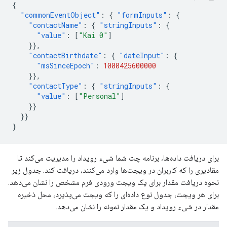
{
"commonEventObject"
:
{
"formInputs"
:
{
"contactName"
:
{
"stringInputs"
:
{
"value"
:
[
"Kai 0"
]
}},
"contactBirthdate"
:
{
"dateInput"
:
{
"msSinceEpoch"
:
1000425600000
}},
"contactType"
:
{
"stringInputs"
:
{
"value"
:
[
"Personal"
]
}}
}}
}
برای دریافت داده‌ها، برنامه چت شما شیء رویداد را مدیریت می‌کند تا
مقادیری را که کاربران در ویجت‌ها وارد می‌کنند، دریافت کند. جدول زیر
نحوه دریافت مقدار برای یک ویجت ورودی فرم مشخص را نشان می‌دهد.
برای هر ویجت، جدول نوع داده‌ای را که ویجت می‌پذیرد، محل ذخیره
مقدار در شیء رویداد و یک مقدار نمونه را نشان می‌دهد.