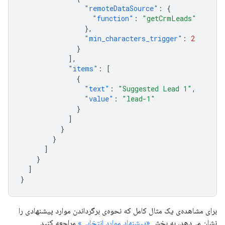
"remoteDataSource"
:
{
"function"
:
"getCrmLeads"
},
"min_characters_trigger"
:
2
}
],
"items"
:
[
{
"text"
:
"Suggested Lead 1"
,
"value"
:
"lead-1"
}
]
}
}
]
}
]
}
برای مشاهده‌ی یک مثال کامل که نحوه‌ی برگرداندن موارد پیشنهادی را
نشان می‌دهد، به بخش
«پیشنهاد موارد انتخابی»
مراجعه کنید.