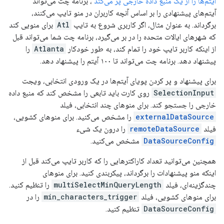
آیتم‌ها را از یک منبع داده خارجی پر می‌کند
، برنامه چت می‌تواند
آیتم‌های پیشنهادی را بر اساس آنچه کاربران در منو تایپ می‌کنند،
برگرداند. به عنوان مثال، اگر کاربری شروع به تایپ
Atl
برای منویی کند
که شهرهای ایالات متحده را در بر می‌گیرد، برنامه چت شما می‌تواند قبل
از اینکه کاربر تایپ خود را تمام کند، به طور خودکار
Atlanta
را
پیشنهاد دهد. برنامه چت می‌تواند تا ۱۰۰ آیتم را پیشنهاد دهد.
برای پیشنهاد و پر کردن پویای آیتم‌ها در یک ورودی انتخابی، ویجت
SelectionInput
روی کارت باید تابعی را مشخص کند که منبع داده
خارجی را جستجو کند. برای منوهای چند انتخابی، فیلد
externalDataSource
را مشخص می‌کنید. برای منوهای کشویی،
فیلد
remoteDataSource
را درون یک شیء
DataSourceConfig
مشخص می‌کنید.
همچنین می‌توانید تعداد کاراکترهایی را که کاربر تایپ می‌کند قبل از
اینکه منو پیشنهادات را برگرداند، پیکربندی کنید. برای منوهای
چندگزینه‌ای، فیلد
multiSelectMinQueryLength
را تنظیم کنید.
برای منوهای کشویی، فیلد
min_characters_trigger
را در
DataSourceConfig
تنظیم کنید.