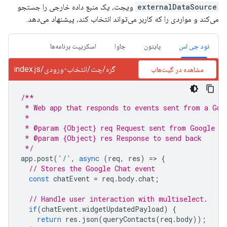
externalDataSource
ویجت، یک منبع داده خارجی را جستجو
می‌کند و مواردی را که کاربر می‌تواند انتخاب کند، پیشنهاد می‌دهد.
نود جی اس
پایتون
جاوا
اسکریپت برنامه‌ها
گره/چت/انتخاب-ورودی/index.js
مشاهده در گیت‌هاب
/**
 * Web app that responds to events sent from a Goo
 *
 * @param {Object} req Request sent from Google Ch
 * @param {Object} res Response to send back
 */
app
.
post
(
'/'
,
async
(
req
,
res
)
=
>
{
// Stores the Google Chat event
const
chatEvent
=
req
.
body
.
chat
;
// Handle user interaction with multiselect.
if
(
chatEvent
.
widgetUpdatedPayload
)
{
return
res
.
json
(
queryContacts
(
req
.
body
));