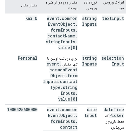
ابزارک ورودی
نوع داده
مقدار ورودی از شیء
مقدار مثال
فرم
ورودی
رویداد
Kai O
event
.
common
string
text
Input
Event
Object
.
Inputs
form
Inputs
.
contact
Name
.
string
Inputs
.
value[0]
Personal
string
selection
برای دریافت اولین یا
event
.
Inputs
Input
تنها مقدار،
common
Event
Object
.
form
Inputs
.
contact
Type
.
string
Inputs
.
value[0]
1000425600000
event
.
common
date
date
Time
Event
Object
.
Input
Picker
که
form
Inputs
.
فقط تاریخ را
contact
می‌پذیرد.